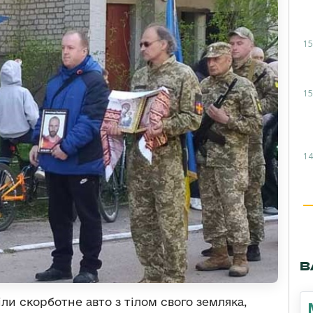
15
15
14
В
ли скорботне авто з тілом свого земляка,