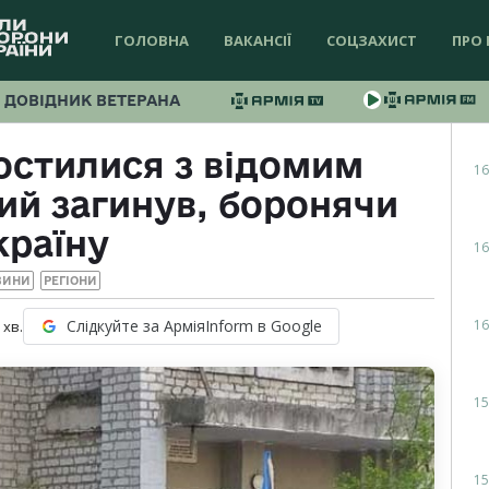
ГОЛОВНА
ВАКАНСІЇ
СОЦЗАХИСТ
ПРО 
ДОВІДНИК ВЕТЕРАНА
остилися з відомим
16
ий загинув, боронячи
країну
16
ВИНИ
РЕГІОНИ
16
Слідкуйте за АрміяInform в Google
хв.
15
15