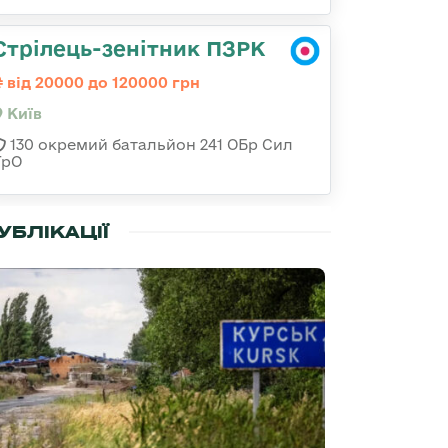
Стрілець-зенітник ПЗРК
від 20000 до 120000 грн
Київ
130 окремий батальйон 241 ОБр Сил
ТрО
УБЛІКАЦІЇ