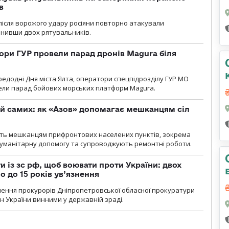
в
і після ворожого удару росіяни повторно атакували
анивши двох рятувальників.
ори ГУР провели парад дронів Magura біля
ередодні Дня міста Ялта, оператори спецпідрозділу ГУР МО
вели парад бойових морських платформ Magura.
й самих: як «Азов» допомагає мешканцям сіл
ють мешканцям прифронтових населених пунктів, зокрема
гуманітарну допомогу та супроводжують ремонтні роботи.
 із зс рф, щоб воювати проти України: двох
 до 15 років ув’язнення
чення прокурорів Дніпропетровської обласної прокуратури
н України винними у державній зраді.