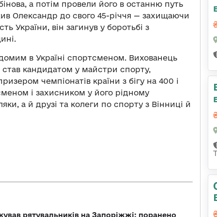
інова, а потім провели його в останню путь
жив Олександр до свого 45-річчя — захищаючи
ть України, він загинув у боротьбі з
ині.
ідомим в Україні спортсменом. Вихованець
н став кандидатом у майстри спорту,
изером чемпіонатів країни з бігу на 400 і
сменом і захисником у його рідному
ки, а й друзі та колеги по спорту з Вінниці й
кував рятувальників на Запоріжжі: поранено