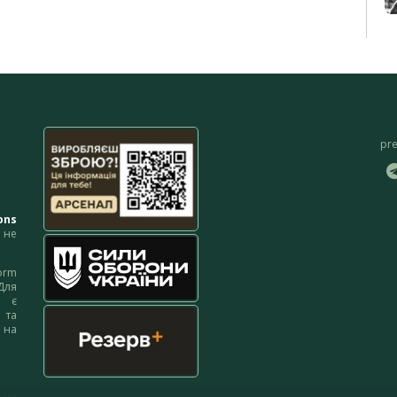
pr
ons
не
orm
Для
м є
 та
 на
 на