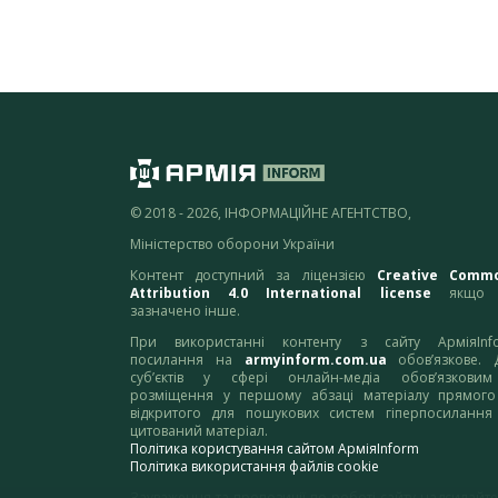
© 2018 - 2026, ІНФОРМАЦІЙНЕ АГЕНТСТВО,
Міністерство оборони України
Контент доступний за ліцензією
Creative Comm
Attribution 4.0 International license
якщо 
зазначено інше.
При використанні контенту з сайту АрміяInf
посилання на
armyinform.com.ua
обов’язкове. 
суб’єктів у сфері онлайн-медіа обов’язкови
розміщення у першому абзаці матеріалу прямого
відкритого для пошукових систем гіперпосилання
цитований матеріал.
Політика користування сайтом АрміяInform
Політика використання файлів cookie
Зауваження та пропозиції по роботі сайту надсилайте