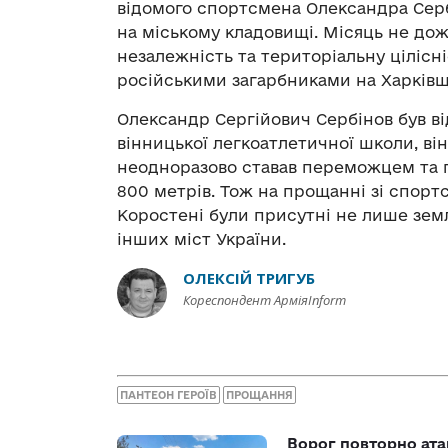
відомого спортсмена Олександра Серб
на міському кладовищі. Місяць не до
незалежність та територіальну цілісніс
російськими загарбниками на Харківщ
Олександр Сергійович Сербінов був в
вінницької легкоатлетичної школи, ві
неодноразово ставав переможцем та пр
800 метрів. Тож на прощанні зі спорт
Коростені були присутні не лише земля
інших міст України.
ОЛЕКСІЙ ТРИГУБ
Кореспондент АрміяInform
ПАНТЕОН ГЕРОЇВ
ПРОЩАННЯ
Ворог повторно ата