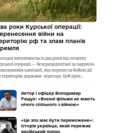
ва роки Курської операції:
еренесення війни на
ериторію рф та злам планів
ремля
ьогодні виповнюється два роки від початку
урської операції — безпрецедентної за задумом
виконанням кампанії, яка перенесла бойові дії
а територію держави-агресора. Цей крок…
Актор і офіцер Володимир
Ращук: «Воєнні фільми не мають
нічого спільного з війною»
«Це зло має бути переможене»:
історія українця, який пережив
російський полон