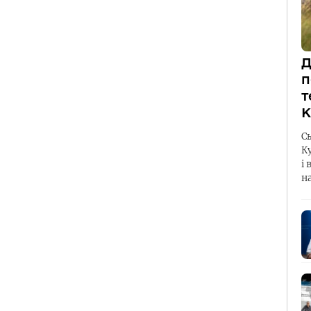
Д
п
т
К
С
К
і 
н