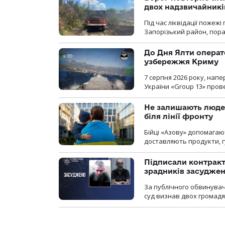
двох надзвичайникі
Під час ліквідації пожеж
Запорізький район, пор
До Дня Ялти операт
узбережжя Криму
7 серпня 2026 року, нап
України «Group 13» про
Не залишають люде
біля лінії фронту
Бійці «Азову» допомага
доставляють продукти, 
Підписали контракти
зрадників засуджено
За публічного обвинува
суд визнав двох громадя