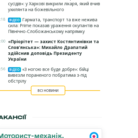
сусідів»: у Харкові викрили лікаря, який вчив
ухилянта на божевільного
:18
Гармата, транспорт та вже нежива
ВІДЕО
сила: Prime показав ураження окупантів на
Північно-Слобожанському напрямку
:00
«Пріорітет — захист Костянтинівки та
Слов’янська»: Михайло Драпатий
здійснив доповідь Президенту
України
:56
«З ногою все буде добре»: бійці
ВІДЕО
вивезли пораненого побратима з-під
обстрілу
ВСІ НОВИНИ
АКАНСІЇ
Моторист-механік,