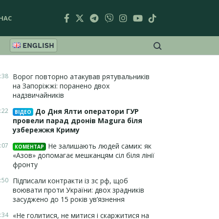
НАС
ENGLISH
:38
Ворог повторно атакував рятувальників
на Запоріжжі: поранено двох
надзвичайників
:22
До Дня Ялти оператори ГУР
ВІДЕО
провели парад дронів Magura біля
узбережжя Криму
:07
Не залишають людей самих: як
КОМЕНТАР
«Азов» допомагає мешканцям сіл біля лінії
фронту
:50
Підписали контракти із зс рф, щоб
воювати проти України: двох зрадників
засуджено до 15 років ув’язнення
:34
«Не голитися, не митися і скаржитися на