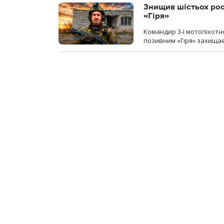
Знищив шістьох росі
«Гіря»
Командир 3-ї мотопіхотно
позивним «Гіря» захищає