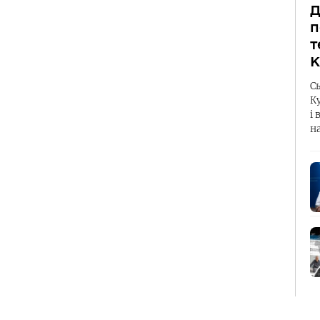
Д
п
т
К
С
К
і 
н