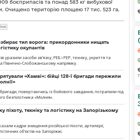
909 боєприпасів та понад 583 кг вибухової
и. Очищено територію площею 17 тис. 523 га.
ЇНИ
озбирає тил ворога: прикордонники нищать
огістику окупантів
 уразили засоби зв’язку, РЕБ і РЕР, техніку, укриття та
на Північно-Слобожанському напрямку.
рятували «Хамві»: бійці 128-ї бригади пережили
олнії»
ї бригади, повертаючись із бойового завдання, потрапили під
ого безпілотника «Молнія».
у піхоту, техніку та логістику на Запорізькому
азали кадри знищення російської піхоти, артилерії,
гістичних об’єктів на Запоріжжі.