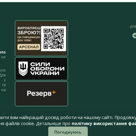
pr
ons
не
orm
Для
м є
 та
 на
 на
чити вам найкращий досвід роботи на нашому сайті. Продовжу
я файлів cookie. Детальніше про
політику використання фай
Погоджуюсь