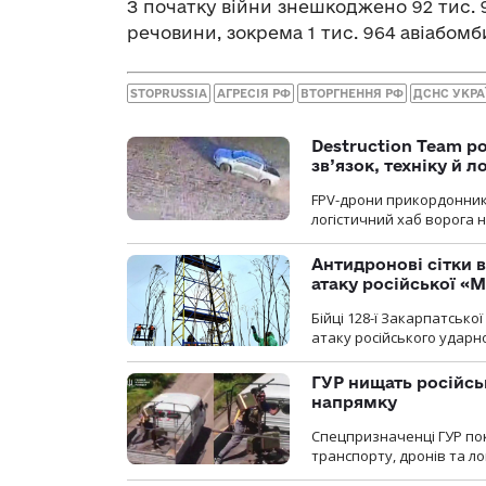
З початку війни знешкоджено 92 тис. 
речовини, зокрема 1 тис. 964 авіабомб
STOPRUSSIA
АГРЕСІЯ РФ
ВТОРГНЕННЯ РФ
ДСНС УКРА
Destruction Team р
зв’язок, техніку й л
FPV-дрони прикордонників
логістичний хаб ворога 
Антидронові сітки в
атаку російської «М
Бійці 128-ї Закарпатсько
атаку російського ударн
ГУР нищать російськ
напрямку
Спецпризначенці ГУР пок
транспорту, дронів та ло