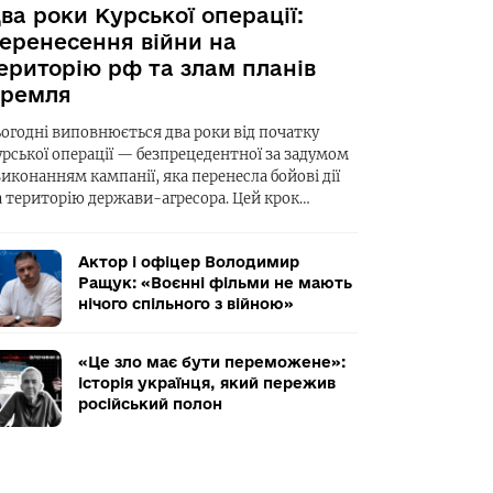
ва роки Курської операції:
еренесення війни на
ериторію рф та злам планів
ремля
ьогодні виповнюється два роки від початку
урської операції — безпрецедентної за задумом
виконанням кампанії, яка перенесла бойові дії
а територію держави-агресора. Цей крок…
Актор і офіцер Володимир
Ращук: «Воєнні фільми не мають
нічого спільного з війною»
«Це зло має бути переможене»:
історія українця, який пережив
російський полон