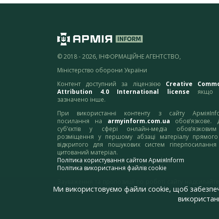
© 2018 - 2026, ІНФОРМАЦІЙНЕ АГЕНТСТВО,
Міністерство оборони України
Контент доступний за ліцензією
Creative Comm
Attribution 4.0 International license
якщо 
зазначено інше.
При використанні контенту з сайту АрміяInf
посилання на
armyinform.com.ua
обов’язкове. 
суб’єктів у сфері онлайн-медіа обов’язкови
розміщення у першому абзаці матеріалу прямого
відкритого для пошукових систем гіперпосилання
цитований матеріал.
Політика користування сайтом АрміяInform
Політика використання файлів cookie
Зауваження та пропозиції по роботі сайту надсилайте
Ми використовуємо файли cookie, щоб забезпе
адресу:
webmaster@armyinform.com.ua
використанн