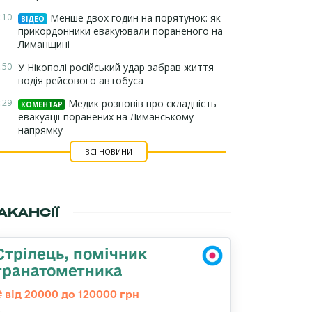
:10
Менше двох годин на порятунок: як
ВІДЕО
прикордонники евакуювали пораненого на
Лиманщині
:50
У Нікополі російський удар забрав життя
водія рейсового автобуса
:29
Медик розповів про складність
КОМЕНТАР
евакуації поранених на Лиманському
напрямку
ВСІ НОВИНИ
АКАНСІЇ
Стрілець, помічник
гранатометника
від 20000 до 120000 грн