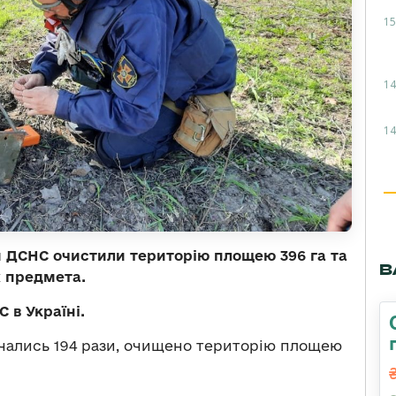
15
14
14
ки ДСНС очистили територію площею 396 га та
В
 предмета.
 в Україні.
чались 194 рази, очищено територію площею