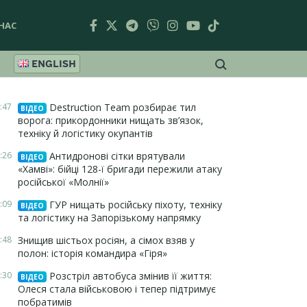
НАС
ENGLISH
:47
Destruction Team розбирає тил
ВІДЕО
ворога: прикордонники нищать зв’язок,
техніку й логістику окупантів
:26
Антидронові сітки врятували
ВІДЕО
«Хамві»: бійці 128-ї бригади пережили атаку
російської «Молнії»
:09
ГУР нищать російську піхоту, техніку
ВІДЕО
та логістику на Запорізькому напрямку
:48
Знищив шістьох росіян, а сімох взяв у
полон: історія командира «Гіря»
:30
Розстріл автобуса змінив її життя:
ВІДЕО
Олеся стала військовою і тепер підтримує
побратимів