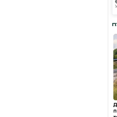
П
Д
п