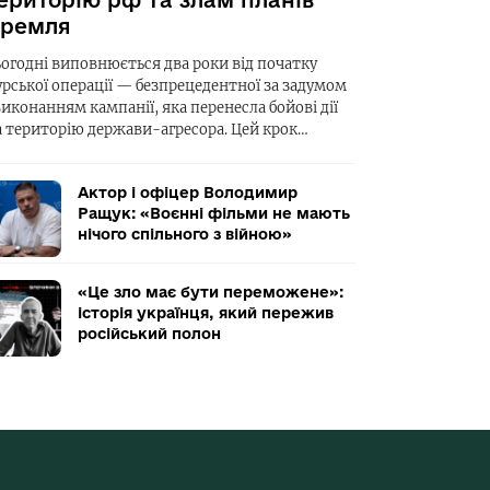
ериторію рф та злам планів
ремля
ьогодні виповнюється два роки від початку
урської операції — безпрецедентної за задумом
виконанням кампанії, яка перенесла бойові дії
а територію держави-агресора. Цей крок…
Актор і офіцер Володимир
Ращук: «Воєнні фільми не мають
нічого спільного з війною»
«Це зло має бути переможене»:
історія українця, який пережив
російський полон