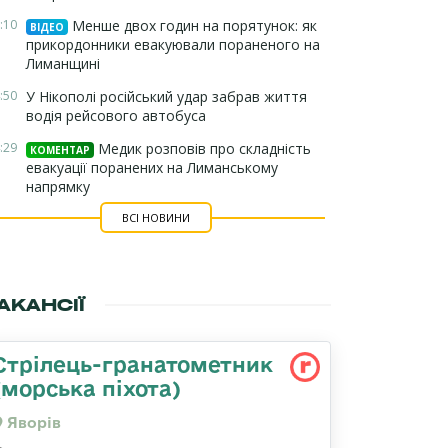
:10
Менше двох годин на порятунок: як
ВІДЕО
прикордонники евакуювали пораненого на
Лиманщині
:50
У Нікополі російський удар забрав життя
водія рейсового автобуса
:29
Медик розповів про складність
КОМЕНТАР
евакуації поранених на Лиманському
напрямку
ВСІ НОВИНИ
АКАНСІЇ
Стрілець-гранатометник
(морська піхота)
Яворів