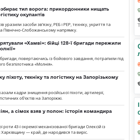
озбирає тил ворога: прикордонники нищать
огістику окупантів
 уразили засоби зв’язку, РЕБ і РЕР, техніку, укриття та
на Північно-Слобожанському напрямку.
рятували «Хамві»: бійці 128-ї бригади пережили
олнії»
ї бригади, повертаючись із бойового завдання, потрапили під
ого безпілотника «Молнія».
у піхоту, техніку та логістику на Запорізькому
азали кадри знищення російської піхоти, артилерії,
гістичних об’єктів на Запоріжжі.
ян, а сімох взяв у полон: історія командира
ї роти 43-ї окремої механізованої бригади Олексій із
 Харківщину — край, де народився та виріс.