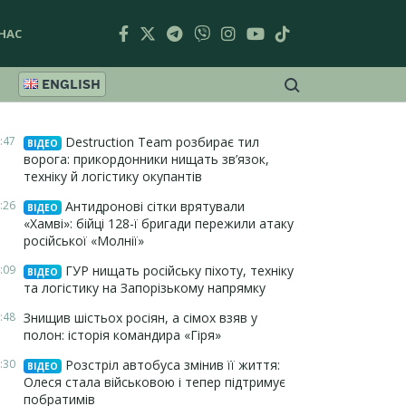
НАС
ENGLISH
:47
Destruction Team розбирає тил
ВІДЕО
ворога: прикордонники нищать зв’язок,
техніку й логістику окупантів
:26
Антидронові сітки врятували
ВІДЕО
«Хамві»: бійці 128-ї бригади пережили атаку
російської «Молнії»
:09
ГУР нищать російську піхоту, техніку
ВІДЕО
та логістику на Запорізькому напрямку
:48
Знищив шістьох росіян, а сімох взяв у
полон: історія командира «Гіря»
:30
Розстріл автобуса змінив її життя:
ВІДЕО
Олеся стала військовою і тепер підтримує
побратимів