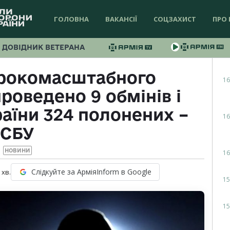
ГОЛОВНА
ВАКАНСІЇ
СОЦЗАХИСТ
ПРО 
ДОВІДНИК ВЕТЕРАНА
ирокомасштабного
16
роведено 9 обмінів і
аїни 324 полонених –
16
СБУ
НОВИНИ
16
Слідкуйте за АрміяInform в Google
хв.
15
15