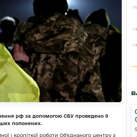
15
14
14
В
нення рф за допомогою СБУ проведено 9
наших полонених.
мної і кропіткої роботи Об’єднаного центру з