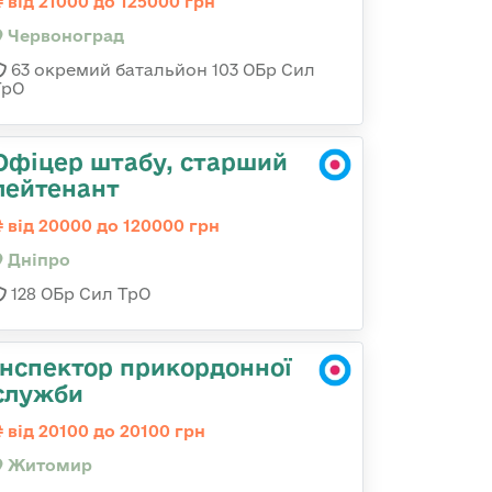
від 21000 до 125000 грн
Червоноград
63 окремий батальйон 103 ОБр Сил
ТрО
Офіцер штабу, старший
лейтенант
від 20000 до 120000 грн
Дніпро
128 ОБр Сил ТрО
Інспектор прикордонної
служби
від 20100 до 20100 грн
Житомир