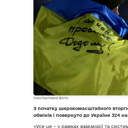
Ілюстративне фото
З початку широкомасштабного вторг
обмінів і повернуто до України 324 
«Усе це – у рамках взаємодії та систе