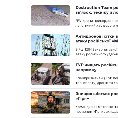
Destruction Team р
зв’язок, техніку й л
FPV-дрони прикордонників
логістичний хаб ворога 
Антидронові сітки в
атаку російської «М
Бійці 128-ї Закарпатсько
атаку російського ударн
ГУР нищать російськ
напрямку
Спецпризначенці ГУР пок
транспорту, дронів та ло
Знищив шістьох росі
«Гіря»
Командир 3-ї мотопіхотно
позивним «Гіря» захищає