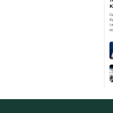
т
К
С
К
і 
н