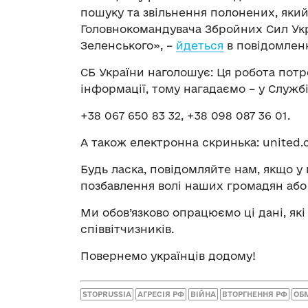
пошуку та звільнення полонених, яки
Головнокомандувача Збройних Сил Ук
Зеленського», –
йдеться
в повідомленн
СБ України наголошує: Ця робота потр
інформації, тому нагадаємо – у Службі
+38 067 650 83 32, +38 098 087 36 01.
А також електронна скринька:
united.
Будь ласка, повідомляйте нам, якщо у
позбавлення волі наших громадян або 
Ми обов’язково опрацюємо ці дані, я
співвітчизників.
Повернемо українців додому!
STOPRUSSIA
АГРЕСІЯ РФ
ВІЙНА
ВТОРГНЕННЯ РФ
ОБ