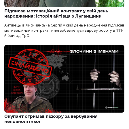
Підписав мотиваційний контракт у свій день
народження: історія айтівця з Луганщини
Айтівець із Лисичанська Сергій у свій день народження підписав
мотиваційний контракт і нині забезпечує кадрову роботу в 111-
й бригаді ТрО.
Окупант отримав підозру за вербування
неповнолітньої