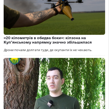
«20 кілометрів в обидва боки»: кілзона на
Куп’янському напрямку значно збільшилася
Дрони почали долітати туди, де окупанти їх не чекають.