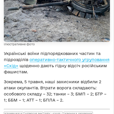
Ілюстративне фото
Українські воїни підпорядкованих частин та
підрозділів
оперативно-тактичного угруповання
«Схід»
щоденно дають гідну відсіч російським
фашистам.
Зокрема, 5 травня, наші захисники відбили 2
атаки окупантів. Втрати ворога складають:
особового складу – 32; танки – 3; БМП – 2; БТР –
1; ББМ – 1; АТТ – 1; БПЛА – 2.