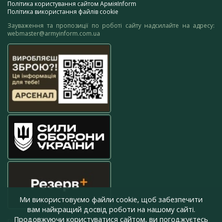
Політика користування сайтом АрміяInform
Політика використання файлів cookie
Зауваження та пропозиції по роботі сайту надсилайте на адресу:
webmaster@armyinform.com.ua
Ми використовуємо файли cookie, щоб забезпечити
вам найкращий досвід роботи на нашому сайті.
Продовжуючи користуватися сайтом, ви погоджуєтесь
press@armyinform.com.ua