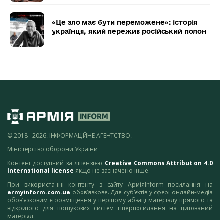
«Це зло має бути переможене»: історія
українця, який пережив російський полон
© 2018 - 2026, ІНФОРМАЦІЙНЕ АГЕНТСТВО,
Міністерство оборони України
Контент доступний за ліцензією
Creative Commons Attribution 4.0
International license
якщо не зазначено інше.
При використанні контенту з сайту АрміяInform посилання на
armyinform.com.ua
обов’язкове. Для суб’єктів у сфері онлайн-медіа
обов’язковим є розміщення у першому абзаці матеріалу прямого та
відкритого для пошукових систем гіперпосилання на цитований
матеріал.