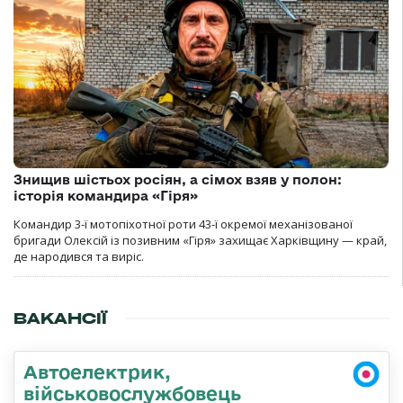
Знищив шістьох росіян, а сімох взяв у полон:
історія командира «Гіря»
Командир 3-ї мотопіхотної роти 43-ї окремої механізованої
бригади Олексій із позивним «Гіря» захищає Харківщину — край,
де народився та виріс.
ВАКАНСІЇ
Автоелектрик,
військовослужбовець