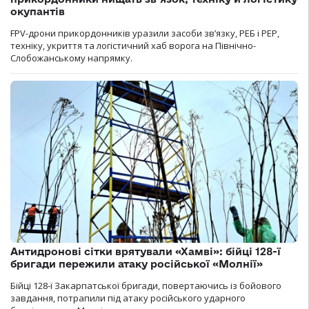
окупантів
FPV-дрони прикордонників уразили засоби зв’язку, РЕБ і РЕР,
техніку, укриття та логістичний хаб ворога на Північно-
Слобожанському напрямку.
Антидронові сітки врятували «Хамві»: бійці 128-ї
бригади пережили атаку російської «Молнії»
Бійці 128-ї Закарпатської бригади, повертаючись із бойового
завдання, потрапили під атаку російського ударного