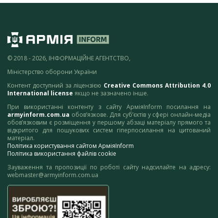
© 2018 - 2026, ІНФОРМАЦІЙНЕ АГЕНТСТВО,
Міністерство оборони України
Контент доступний за ліцензією
Creative Commons Attribution 4.0
International license
якщо не зазначено інше.
При використанні контенту з сайту АрміяInform посилання на
armyinform.com.ua
обов’язкове. Для суб’єктів у сфері онлайн-медіа
обов’язковим є розміщення у першому абзаці матеріалу прямого та
відкритого для пошукових систем гіперпосилання на цитований
матеріал.
Політика користування сайтом АрміяInform
Політика використання файлів cookie
Зауваження та пропозиції по роботі сайту надсилайте на адресу:
webmaster@armyinform.com.ua