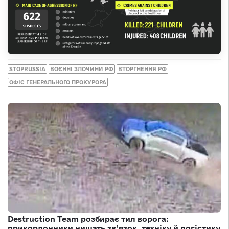
STOPRUSSIA
ВОЄННІ ЗЛОЧИНИ РФ
ВТОРГНЕННЯ РФ
ОФІС ГЕНЕРАЛЬНОГО ПРОКУРОРА
Destruction Team розбирає тил ворога:
прикордонники нищать зв’язок, техніку й логістику