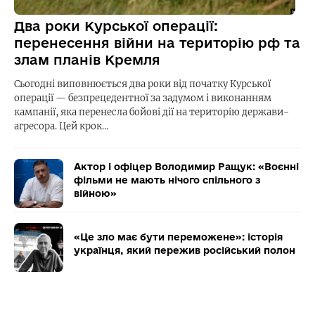
Два роки Курської операції:
перенесення війни на територію рф та
злам планів Кремля
Сьогодні виповнюється два роки від початку Курської
операції — безпрецедентної за задумом і виконанням
кампанії, яка перенесла бойові дії на територію держави-
агресора. Цей крок…
Актор і офіцер Володимир Ращук: «Воєнні
фільми не мають нічого спільного з
війною»
«Це зло має бути переможене»: історія
українця, який пережив російський полон