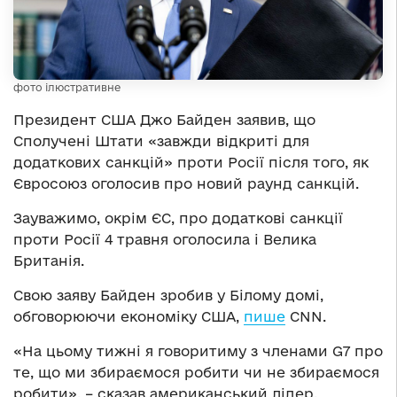
фото ілюстративне
Президент США Джо Байден заявив, що
Сполучені Штати «завжди відкриті для
додаткових санкцій» проти Росії після того, як
Євросоюз оголосив про новий раунд санкцій.
Зауважимо, окрім ЄС, про додаткові санкції
проти Росії 4 травня оголосила і Велика
Британія.
Свою заяву Байден зробив у Білому домі,
обговорюючи економіку США,
пише
CNN.
«На цьому тижні я говоритиму з членами G7 про
те, що ми збираємося робити чи не збираємося
робити», – сказав американський лідер.