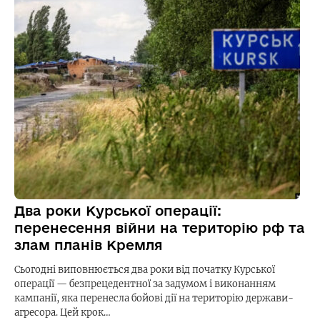
Два роки Курської операції:
перенесення війни на територію рф та
злам планів Кремля
Сьогодні виповнюється два роки від початку Курської
операції — безпрецедентної за задумом і виконанням
кампанії, яка перенесла бойові дії на територію держави-
агресора. Цей крок…