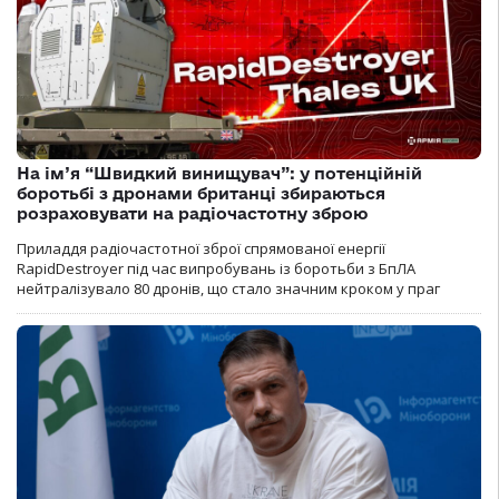
На ім’я “Швидкий винищувач”: у потенційній
боротьбі з дронами британці збираються
розраховувати на радіочастотну зброю
Приладдя радіочастотної зброї спрямованої енергії
RapidDestroyer під час випробувань із боротьби з БпЛА
нейтралізувало 80 дронів, що стало значним кроком у праг