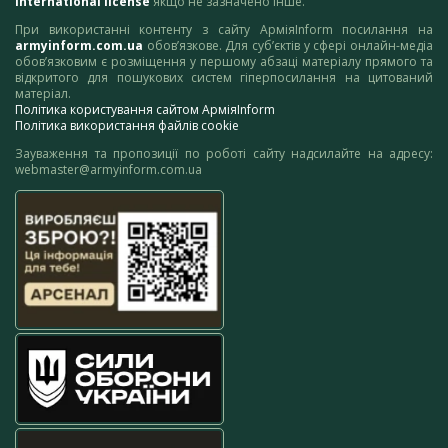
International license
якщо не зазначено інше.
При використанні контенту з сайту АрміяInform посилання на
armyinform.com.ua
обов’язкове. Для суб’єктів у сфері онлайн-медіа
обов’язковим є розміщення у першому абзаці матеріалу прямого та
відкритого для пошукових систем гіперпосилання на цитований
матеріал.
Політика користування сайтом АрміяInform
Політика використання файлів cookie
Зауваження та пропозиції по роботі сайту надсилайте на адресу:
webmaster@armyinform.com.ua