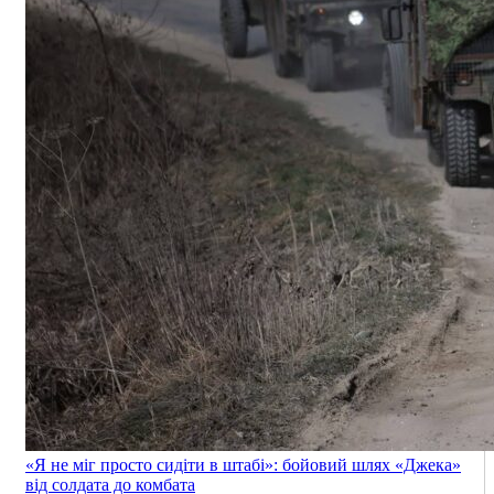
«Я не міг просто сидіти в штабі»: бойовий шлях «Джека»
від солдата до комбата