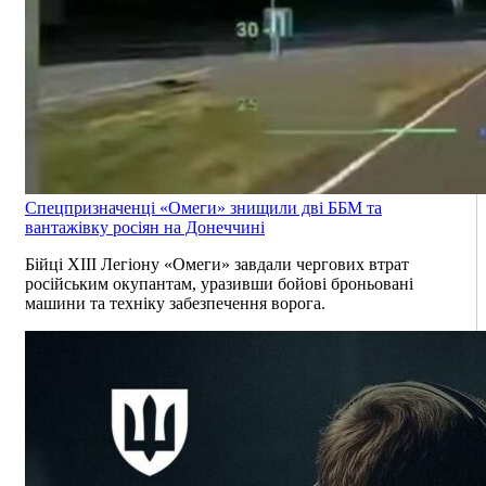
Спецпризначенці «Омеги» знищили дві ББМ та
вантажівку росіян на Донеччині
Бійці ХІІІ Легіону «Омеги» завдали чергових втрат
російським окупантам, уразивши бойові броньовані
машини та техніку забезпечення ворога.