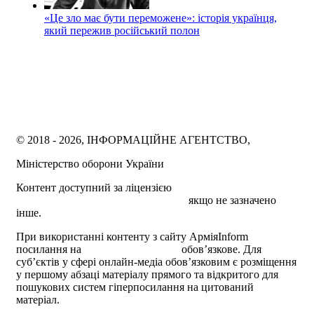
«Це зло має бути переможене»: історія українця,
який пережив російський полон
© 2018 - 2026, ІНФОРМАЦІЙНЕ АГЕНТСТВО,
Міністерство оборони України
Контент доступний за ліцензією
Creative Commons
Attribution 4.0 International license
якщо не зазначено
інше.
При використанні контенту з сайту АрміяInform
посилання на
armyinform.com.ua
обов’язкове. Для
суб’єктів у сфері онлайн-медіа обов’язковим є розміщення
у першому абзаці матеріалу прямого та відкритого для
пошукових систем гіперпосилання на цитований
матеріал.
Політика користування сайтом АрміяInform