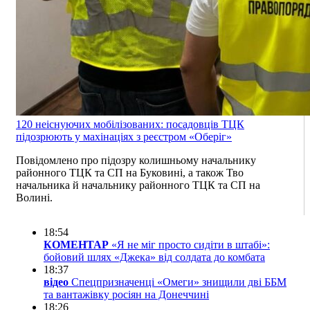
120 неіснуючих мобілізованих: посадовців ТЦК
підозрюють у махінаціях з реєстром «Оберіг»
Повідомлено про підозру колишньому начальнику
районного ТЦК та СП на Буковині, а також Тво
начальника й начальнику районного ТЦК та СП на
Волині.
18:54
КОМЕНТАР
«Я не міг просто сидіти в штабі»:
бойовий шлях «Джека» від солдата до комбата
18:37
відео
Спецпризначенці «Омеги» знищили дві ББМ
та вантажівку росіян на Донеччині
18:26