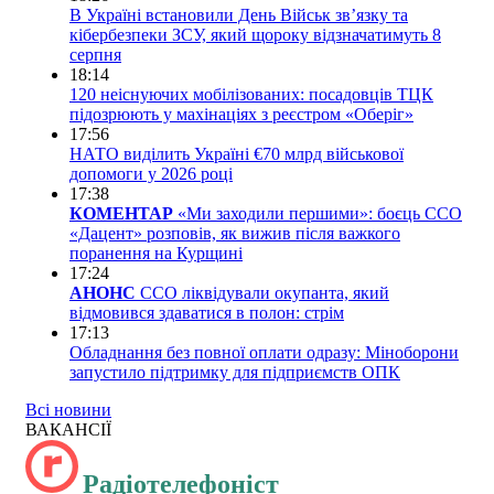
В Україні встановили День Військ зв’язку та
кібербезпеки ЗСУ, який щороку відзначатимуть 8
серпня
18:14
120 неіснуючих мобілізованих: посадовців ТЦК
підозрюють у махінаціях з реєстром «Оберіг»
17:56
НАТО виділить Україні €70 млрд військової
допомоги у 2026 році
17:38
КОМЕНТАР
«Ми заходили першими»: боєць ССО
«Дацент» розповів, як вижив після важкого
поранення на Курщині
17:24
АНОНС
ССО ліквідували окупанта, який
відмовився здаватися в полон: стрім
17:13
Обладнання без повної оплати одразу: Міноборони
запустило підтримку для підприємств ОПК
Всі новини
ВАКАНСІЇ
Радіотелефоніст