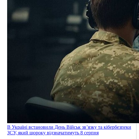
В Україні встановили День Військ зв’язку та кібербезпеки
ЗСУ, який щороку відзначатимуть 8 серпня