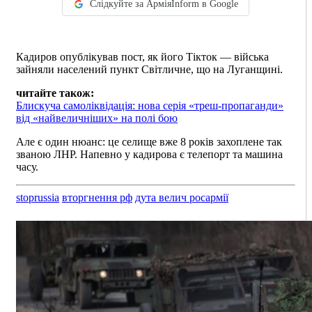
Слідкуйте за АрміяInform в Google
Кадиров опублікував пост, як його Тікток — війська
зайняли населений пункт Світличне, що на Луганщині.
читайте також:
Блискуча самоліквідація: нова серія «треш-пропаганди»
від «найвеличніших» на полі бою
Але є один нюанс: це селище вже 8 років захоплене так
званою ЛНР. Напевно у кадирова є телепорт та машина
часу.
stoprussia
вторгнення рф
дута велич росармії