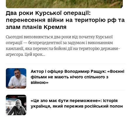
Два роки Курської операції:
перенесення війни на територію рф та
злам планів Кремля
Сьогодні виповнюється два роки від початку Курської
операції — безпрецедентної за задумом і виконанням
кампанії, яка перенесла бойові дії на територію держави-
агресора. Цей крок…
Актор і офіцер Володимир Ращук: «Воєнні
фільми не мають нічого спільного з
війною»
«Це зло має бути переможене»: історія
українця, який пережив російський полон