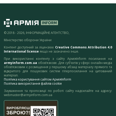
© 2018 - 2026, ІНФОРМАЦІЙНЕ АГЕНТСТВО,
Міністерство оборони України
Контент доступний за ліцензією
Creative Commons Attribution 4.0
International license
якщо не зазначено інше.
При використанні контенту з сайту АрміяInform посилання на
armyinform.com.ua
обов’язкове. Для суб’єктів у сфері онлайн-медіа
обов’язковим є розміщення у першому абзаці матеріалу прямого та
відкритого для пошукових систем гіперпосилання на цитований
матеріал.
Політика користування сайтом АрміяInform
Політика використання файлів cookie
Зауваження та пропозиції по роботі сайту надсилайте на адресу:
webmaster@armyinform.com.ua