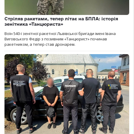
Стріляв ракетами, тепер літає на БПЛА: історія
зенітника «Танцюриста»
Воїн 540-ї зенітної ракетної Львівської бригади імені Івана
Виговського Федір з позивним «Танцюрист» починав
ракетником, а тепер став дронарем.