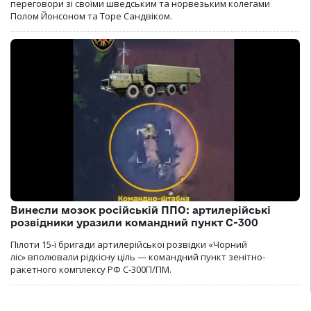
переговори зі своїми шведським та норвезьким колегами
Полом Йонсоном та Торе Сандвіком.
Винесли мозок російській ППО: артилерійські
розвідники уразили командний пункт С-300
Пілоти 15-ї бригади артилерійської розвідки «Чорний
ліс» вполювали рідкісну ціль — командний пункт зенітно-
ракетного комплексу РФ С-300П/ПМ.