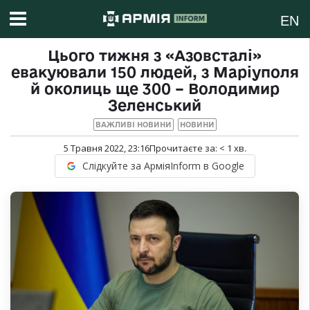
EN
Цього тижня з «Азовсталі»
евакуювали 150 людей, з Маріуполя
й околиць ще 300 – Володимир
Зеленський
ВАЖЛИВІ НОВИНИ
НОВИНИ
5 Травня 2022, 23:16
Прочитаєте за:
< 1
хв.
Слідкуйте за АрміяInform в Google