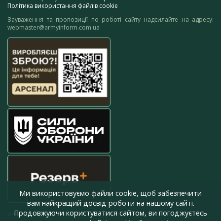
Політика використання файлів cookie
Зауваження та пропозиції по роботі сайту надсилайте на адресу:
webmaster@armyinform.com.ua
Ми використовуємо файли cookie, щоб забезпечити
вам найкращий досвід роботи на нашому сайті.
Продовжуючи користуватися сайтом, ви погоджуєтесь
press@armyinform.com.ua