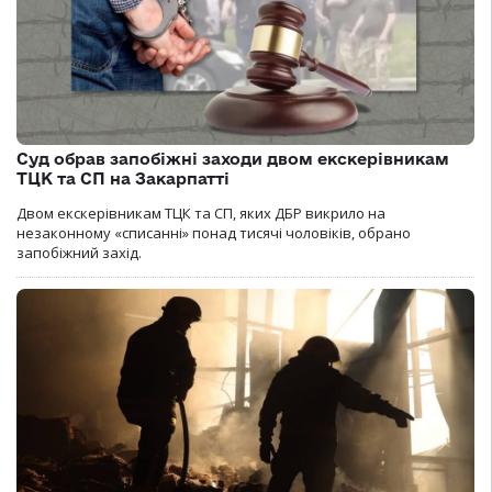
Суд обрав запобіжні заходи двом екскерівникам
ТЦК та СП на Закарпатті
Двом екскерівникам ТЦК та СП, яких ДБР викрило на
незаконному «списанні» понад тисячі чоловіків, обрано
запобіжний захід.