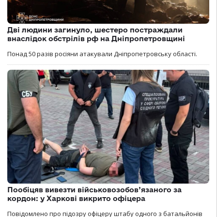
Дві людини загинуло, шестеро постраждали
внаслідок обстрілів рф на Дніпропетровщині
Понад 50 разів росіяни атакували Дніпропетровську області.
Пообіцяв вивезти військовозобов’язаного за
кордон: у Харкові викрито офіцера
Повідомлено про підозру офіцеру штабу одного з батальйонів