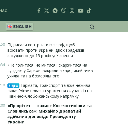
НАС
ENGLISH
:50
Підписали контракти із зс рф, щоб
воювати проти України: двох зрадників
засуджено до 15 років ув’язнення
:34
«Не голитися, не митися і скаржитися на
сусідів»: у Харкові викрили лікаря, який вчив
ухилянта на божевільного
:18
Гармата, транспорт та вже нежива
ВІДЕО
сила: Prime показав ураження окупантів на
Північно-Слобожанському напрямку
:00
«Пріорітет — захист Костянтинівки та
Слов’янська»: Михайло Драпатий
здійснив доповідь Президенту
України