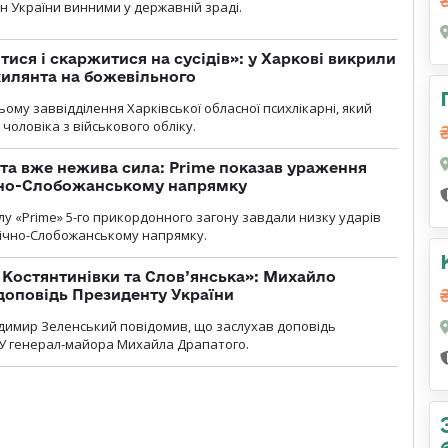
н України винними у державній зраді.
тися і скаржитися на сусідів»: у Харкові викрили
ухилянта на божевільного
ому заввідділення Харківської обласної психлікарні, який
чоловіка з військового обліку.
 та вже нежива сила: Prime показав ураження
ічно-Слобожанському напрямку
у «Prime» 5-го прикордонного загону завдали низку ударів
нічно-Слобожанському напрямку.
т Костянтинівки та Слов’янська»: Михайло
доповідь Президенту України
димир Зеленський повідомив, що заслухав доповідь
У генерал-майора Михайла Драпатого.