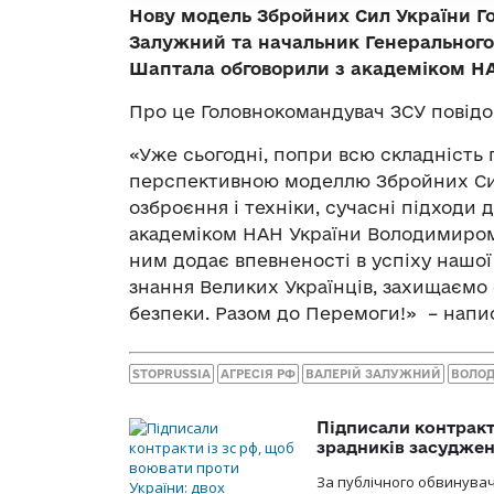
Нову модель Збройних Сил України Г
Залужний та начальник Генерального
Шаптала обговорили з академіком Н
Про це Головнокомандувач ЗСУ повід
«Уже сьогодні, попри всю складність 
перспективною моделлю Збройних Сил.
озброєння і техніки, сучасні підходи 
академіком НАН України Володимиром
ним додає впевненості в успіху нашої
знання Великих Українців, захищаємо 
безпеки. Разом до Перемоги!» – напи
STOPRUSSIA
АГРЕСІЯ РФ
ВАЛЕРІЙ ЗАЛУЖНИЙ
ВОЛОД
Підписали контракти
зрадників засуджено
За публічного обвинува