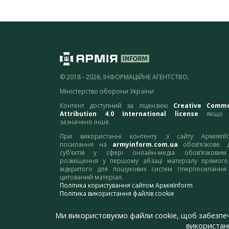
© 2018 - 2026, ІНФОРМАЦІЙНЕ АГЕНТСТВО,
Міністерство оборони України
Контент доступний за ліцензією
Creative Comm
Attribution 4.0 International license
якщо 
зазначено інше.
При використанні контенту з сайту АрміяInf
посилання на
armyinform.com.ua
обов’язкове. 
суб’єктів у сфері онлайн-медіа обов’язкови
розміщення у першому абзаці матеріалу прямого
відкритого для пошукових систем гіперпосилання
цитований матеріал.
Політика користування сайтом АрміяInform
Політика використання файлів cookie
Зауваження та пропозиції по роботі сайту надсилайте
Ми використовуємо файли cookie, щоб забезпе
адресу:
webmaster@armyinform.com.ua
використанн