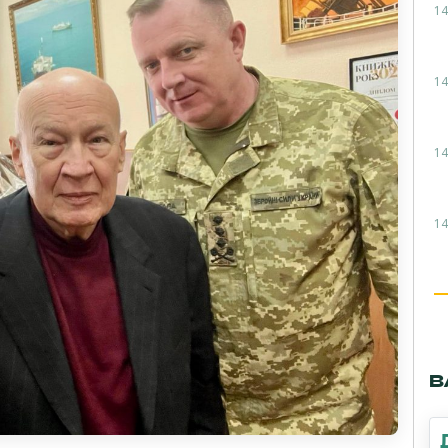
14
14
14
14
В