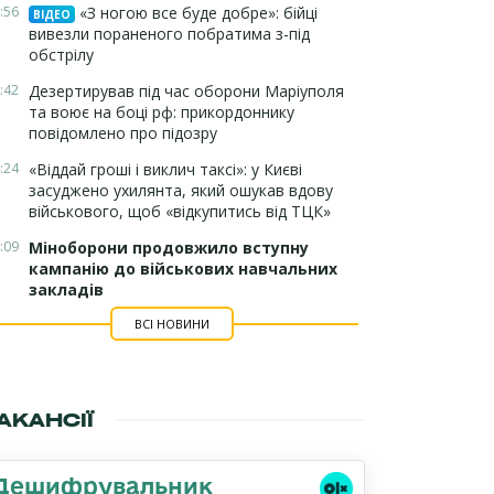
:56
«З ногою все буде добре»: бійці
ВІДЕО
вивезли пораненого побратима з-під
обстрілу
:42
Дезертирував під час оборони Маріуполя
та воює на боці рф: прикордоннику
повідомлено про підозру
:24
«Віддай гроші і виклич таксі»: у Києві
засуджено ухилянта, який ошукав вдову
військового, щоб «відкупитись від ТЦК»
:09
Міноборони продовжило вступну
кампанію до військових навчальних
закладів
ВСІ НОВИНИ
АКАНСІЇ
Дешифрувальник