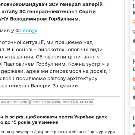
оловнокомандувач ЗСУ генерал Валерій
 штабу ЗС генерал-лейтенант Сергій
АНУ Володимиром Горбуліним.
омив у
Фейсбук
.
поточної ситуації, ми працюємо над
 В її основі – високотехнологічні види
до управління. Обговорили ці питання з
 Павловичем Горбуліним. Кожна зустріч з
 держави, адже ми спираємося на досвід і
своє і посилюємо світову архітектуру
сав генерал Валерій Залужний.
ИМИР ГОРБУЛІН
ВТОРГНЕННЯ РФ
СЕРГІЙ ШАПТАЛА
 із зс рф, щоб воювати проти України: двох
 до 15 років ув’язнення
чення прокурорів Дніпропетровської обласної прокуратури