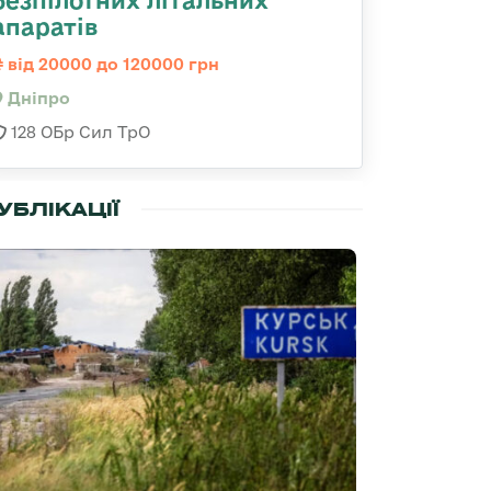
безпілотних літальних
апаратів
від 20000 до 120000 грн
Дніпро
128 ОБр Сил ТрО
УБЛІКАЦІЇ