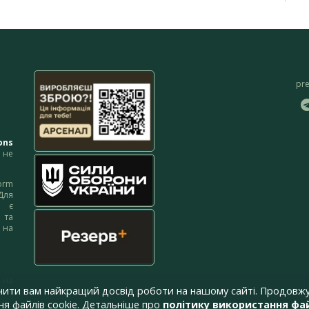
pr
ons
не
orm
Для
м є
 та
 на
 на
чити вам найкращий досвід роботи на нашому сайті. Продовжу
я файлів cookie. Детальніше про
політику використання фай