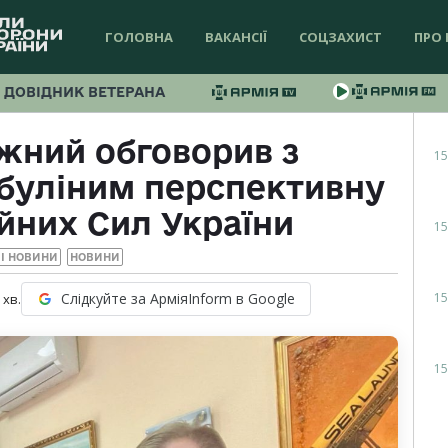
ГОЛОВНА
ВАКАНСІЇ
СОЦЗАХИСТ
ПРО 
ДОВІДНИК ВЕТЕРАНА
жний обговорив з
15
буліним перспективну
йних Сил України
15
І НОВИНИ
НОВИНИ
15
Слідкуйте за АрміяInform в Google
хв.
15