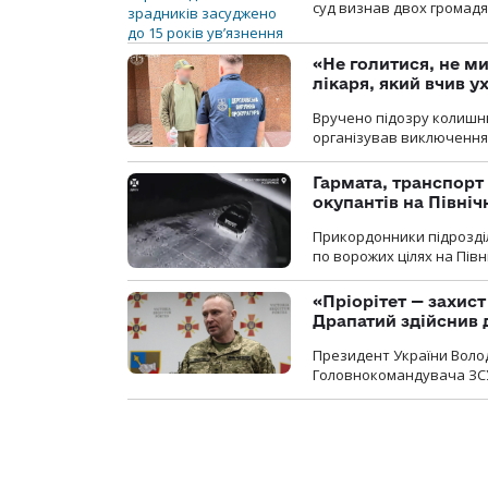
суд визнав двох громадя
«Не голитися, не ми
лікаря, який вчив 
Вручено підозру колишнь
організував виключення 
Гармата, транспорт
окупантів на Півн
Прикордонники підрозділ
по ворожих цілях на Пів
«Пріорітет — захис
Драпатий здійснив 
Президент України Воло
Головнокомандувача ЗС