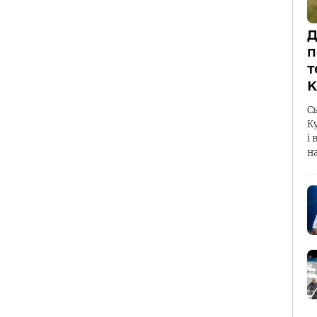
Д
п
т
К
С
К
і 
н