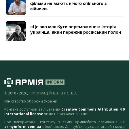
фільми не мають нічого спільного з
війною»
«Це зло має бути переможене»: історія
українця, який пережив російський полон
© 2018 - 2026, ІНФОРМАЦІЙНЕ АГЕНТСТВО,
Міністерство оборони України
Контент доступний за ліцензією
Creative Commons Attribution 4.0
International license
якщо не зазначено інше.
При використанні контенту з сайту АрміяInform посилання на
armyinform.com.ua
обов’язкове. Для суб’єктів у сфері онлайн-медіа