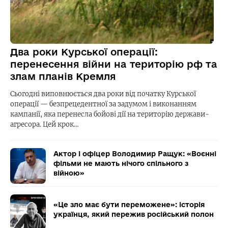
Два роки Курської операції:
перенесення війни на територію рф та
злам планів Кремля
Сьогодні виповнюється два роки від початку Курської
операції — безпрецедентної за задумом і виконанням
кампанії, яка перенесла бойові дії на територію держави-
агресора. Цей крок…
Актор і офіцер Володимир Ращук: «Воєнні
фільми не мають нічого спільного з
війною»
«Це зло має бути переможене»: історія
українця, який пережив російський полон