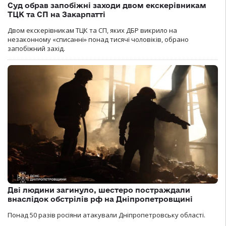
Суд обрав запобіжні заходи двом екскерівникам
ТЦК та СП на Закарпатті
Двом екскерівникам ТЦК та СП, яких ДБР викрило на
незаконному «списанні» понад тисячі чоловіків, обрано
запобіжний захід.
Дві людини загинуло, шестеро постраждали
внаслідок обстрілів рф на Дніпропетровщині
Понад 50 разів росіяни атакували Дніпропетровську області.