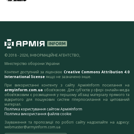
© 2018 - 2026, ІНФОРМАЦІЙНЕ АГЕНТСТВО,
Міністерство оборони України
Контент доступний за ліцензією
Creative Commons Attribution 4.0
International license
якщо не зазначено інше.
При використанні контенту з сайту АрміяInform посилання на
armyinform.com.ua
обов’язкове. Для суб’єктів у сфері онлайн-медіа
обов’язковим є розміщення у першому абзаці матеріалу прямого та
відкритого для пошукових систем гіперпосилання на цитований
матеріал.
Політика користування сайтом АрміяInform
Політика використання файлів cookie
Зауваження та пропозиції по роботі сайту надсилайте на адресу:
webmaster@armyinform.com.ua