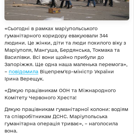
«Сьогодні в рамках маріупольського
гуманітарного коридору евакуювали 344
людини. Це жінки, діти та люди похилого віку з
Маріуполя, Мангуша, Бердянська, Токмака та
Василівки. Всі вони щойно прибули до
Запоріжжя. Ще одна наша маленька перемога»,
–
повідомила
Віцепрем’єр-міністр України
Ірина Верещук.
«Дякую працівникам ООН та Міжнародного
Комітету Червоного Хреста!
Дякую працівникам гуманітарної колони: водіям
та співробітникам ДСНС. Маріупольська
гуманітарна операція триває», – наголосила
вона.