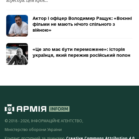
агресора. Цей крок…
Актор і офіцер Володимир Ращук: «Воєнні
фільми не мають нічого спільного з
війною»
«Це зло має бути переможене»: історія
українця, який пережив російський полон
© 2018 - 2026, ІНФОРМАЦІЙНЕ АГЕНТСТВО,
Міністерство оборони України
Контент доступний за ліцензією
Creative Commons Attribution 4.0