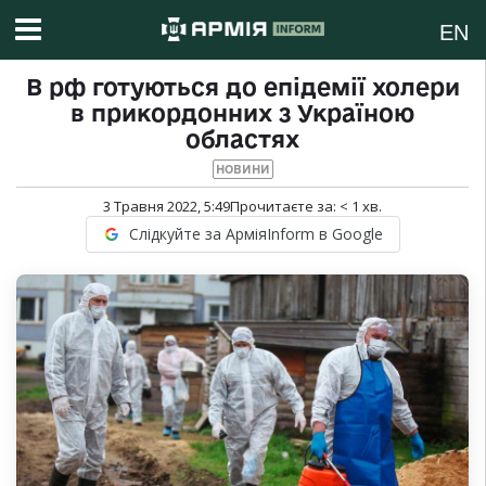
EN
В рф готуються до епідемії холери
в прикордонних з Україною
областях
НОВИНИ
3 Травня 2022, 5:49
Прочитаєте за:
< 1
хв.
Слідкуйте за АрміяInform в Google