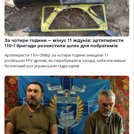
За чотири години — мінус 11 ждунів: артилеристи
110-ї бригади розчистили шлях для побратимів
Артилеристи 110-ї ОМБр за чотири години знищили 11
російських FPV-дронів, які перебували в засідці, забезпечивши
безпечний рух українських підрозділів.