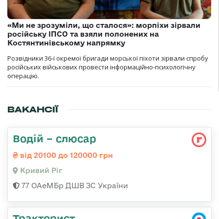
«Ми не зрозуміли, що сталося»: морпіхи зірвали
російську ІПСО та взяли полонених на
Костянтинівському напрямку
Розвідники 36-ї окремої бригади морської піхоти зірвали спробу
російських військових провести інформаційно-психологічну
операцію.
ВАКАНСІЇ
Водій – слюсар
від 20100 до 120000 грн
Кривий Ріг
77 ОАеМБр ДШВ ЗС України
Тракторист,