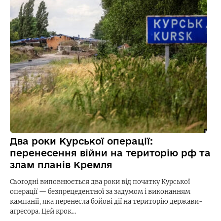
Два роки Курської операції:
перенесення війни на територію рф та
злам планів Кремля
Сьогодні виповнюється два роки від початку Курської
операції — безпрецедентної за задумом і виконанням
кампанії, яка перенесла бойові дії на територію держави-
агресора. Цей крок…