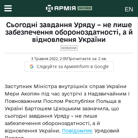
EN
Сьогодні завдання Уряду – не лише
забезпечення обороноздатності, а й
відновлення України
НОВИНИ
3 Травня 2022, 2:05
Прочитаєте за:
2
хв.
Слідкуйте за АрміяInform в Google
Заступник Міністра внутрішніх справ України
Мери Акопян під час зустрічі з Надзвичайним і
Повноважним Послом Республіки Польща в
Україні Бартошем Ціхоцьким зазначила, що
сьогодні завдання Уряду – не лише
забезпечення обороноздатності, а й
відновлення України.
Повідомляє
Урядовий