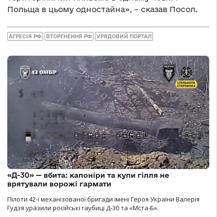
Польща в цьому одностайна», – сказав Посол.
АГРЕСІЯ РФ
ВТОРГНЕННЯ РФ
УРЯДОВИЙ ПОРТАЛ
«Д-30» — вбита: капоніри та купи гілля не
врятували ворожі гармати
Пілоти 42-ї механізованої бригади імені Героя України Валерія
Гудзя уразили російські гаубиці Д-30 та «Мста-Б».