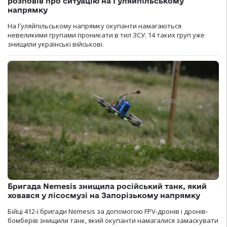
розповів про ситуацію на Гуляйпільському
напрямку
На Гуляйпільському напрямку окупанти намагаються
невеликими групами проникати в тил ЗСУ. 14 таких груп уже
знищили українські військові.
Бригада Nemesis знищила російський танк, який
ховався у лісосмузі на Запорізькому напрямку
Бійці 412-ї бригади Nemesis за допомогою FPV-дронів і дронів-
бомберів знищили танк, який окупанти намагалися замаскувати