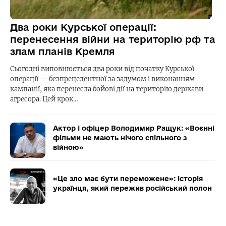
Два роки Курської операції:
перенесення війни на територію рф та
злам планів Кремля
Сьогодні виповнюється два роки від початку Курської
операції — безпрецедентної за задумом і виконанням
кампанії, яка перенесла бойові дії на територію держави-
агресора. Цей крок…
Актор і офіцер Володимир Ращук: «Воєнні
фільми не мають нічого спільного з
війною»
«Це зло має бути переможене»: історія
українця, який пережив російський полон