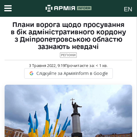
EN
Плани ворога щодо просування
в бік адміністративного кордону
з Дніпропетровською областю
зазнають невдачі
РЕГІОНИ
3 Травня 2022, 9:19
Прочитаєте за:
< 1
хв.
Слідкуйте за АрміяInform в Google