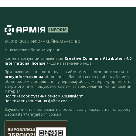
© 2018 - 2026, ІНФОРМАЦІЙНЕ АГЕНТСТВО,
Міністерство оборони України
Контент доступний за ліцензією
Creative Commons Attribution 4.0
International license
якщо не зазначено інше.
При використанні контенту з сайту АрміяInform посилання на
armyinform.com.ua
обов’язкове. Для суб’єктів у сфері онлайн-медіа
обов’язковим є розміщення у першому абзаці матеріалу прямого та
відкритого для пошукових систем гіперпосилання на цитований
матеріал.
Політика користування сайтом АрміяInform
Політика використання файлів cookie
Зауваження та пропозиції по роботі сайту надсилайте на адресу:
webmaster@armyinform.com.ua