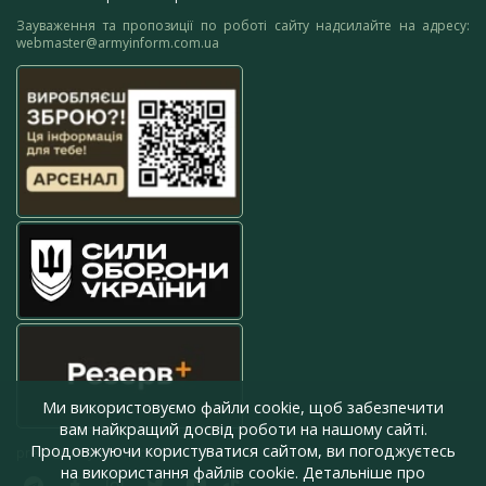
Зауваження та пропозиції по роботі сайту надсилайте на адресу:
webmaster@armyinform.com.ua
Ми використовуємо файли cookie, щоб забезпечити
вам найкращий досвід роботи на нашому сайті.
Продовжуючи користуватися сайтом, ви погоджуєтесь
press@armyinform.com.ua
на використання файлів cookie. Детальніше про