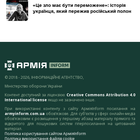
«Це зло має бути переможене»: історія
українця, який пережив російський полон
© 2018 - 2026, ІНФОРМАЦІЙНЕ АГЕНТСТВО,
Міністерство оборони України
Контент доступний за ліцензією
Creative Commons Attribution 4.0
International license
якщо не зазначено інше.
При використанні контенту з сайту АрміяInform посилання на
armyinform.com.ua
обов’язкове. Для суб’єктів у сфері онлайн-медіа
обов’язковим є розміщення у першому абзаці матеріалу прямого та
відкритого для пошукових систем гіперпосилання на цитований
матеріал.
Політика користування сайтом АрміяInform
Політика використання файлів cookie