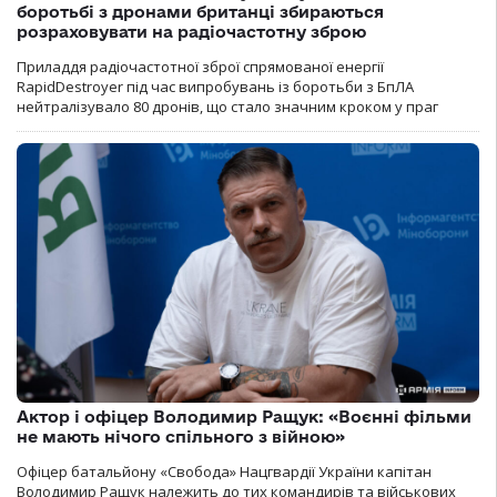
боротьбі з дронами британці збираються
розраховувати на радіочастотну зброю
Приладдя радіочастотної зброї спрямованої енергії
RapidDestroyer під час випробувань із боротьби з БпЛА
нейтралізувало 80 дронів, що стало значним кроком у праг
Актор і офіцер Володимир Ращук: «Воєнні фільми
не мають нічого спільного з війною»
Офіцер батальйону «Свобода» Нацгвардії України капітан
Володимир Ращук належить до тих командирів та військових