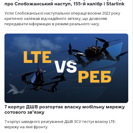
про Слобожанський наступ, 155-й калібр і Starlink
Успіх Слобожанської наступальної операції восени 2022 року
критично залежав від надійного зв’язку, що дозволяв
передавати інформацію в режимі реального часу.
7 корпус ДШВ розгортає власну мобільну мережу
сотового зв’язку
7 корпус швидкого реагування ДШВ ЗСУ тестує власну LTE-
мережу на лінії фронту.