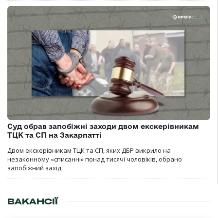
Суд обрав запобіжні заходи двом екскерівникам
ТЦК та СП на Закарпатті
Двом екскерівникам ТЦК та СП, яких ДБР викрило на
незаконному «списанні» понад тисячі чоловіків, обрано
запобіжний захід.
ВАКАНСІЇ