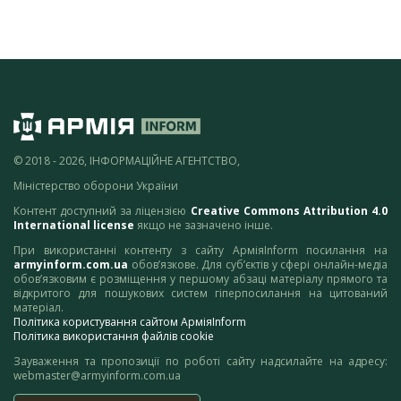
© 2018 - 2026, ІНФОРМАЦІЙНЕ АГЕНТСТВО,
Міністерство оборони України
Контент доступний за ліцензією
Creative Commons Attribution 4.0
International license
якщо не зазначено інше.
При використанні контенту з сайту АрміяInform посилання на
armyinform.com.ua
обов’язкове. Для суб’єктів у сфері онлайн-медіа
обов’язковим є розміщення у першому абзаці матеріалу прямого та
відкритого для пошукових систем гіперпосилання на цитований
матеріал.
Політика користування сайтом АрміяInform
Політика використання файлів cookie
Зауваження та пропозиції по роботі сайту надсилайте на адресу:
webmaster@armyinform.com.ua