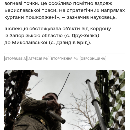
вогневі точки. Це особливо помітно вздовж
Бериславської траси. На стратегічних напрямах
кургани пошкоджені», — зазначив науковець.
Інспекція обстежувала об’єкти від кордону
із Запорізькою областю (с. Дружбівка)
до Миколаївської (с. Давидів Брід).
STOPRUSSIA
АГРЕСІЯ РФ
ВТОРГНЕННЯ РФ
ХЕРСОНЩИНА