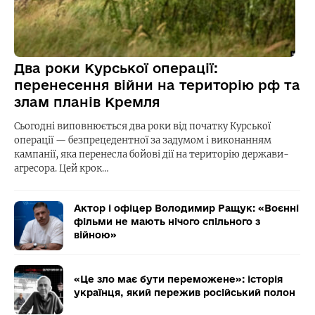
Два роки Курської операції:
перенесення війни на територію рф та
злам планів Кремля
Сьогодні виповнюється два роки від початку Курської
операції — безпрецедентної за задумом і виконанням
кампанії, яка перенесла бойові дії на територію держави-
агресора. Цей крок…
Актор і офіцер Володимир Ращук: «Воєнні
фільми не мають нічого спільного з
війною»
«Це зло має бути переможене»: історія
українця, який пережив російський полон