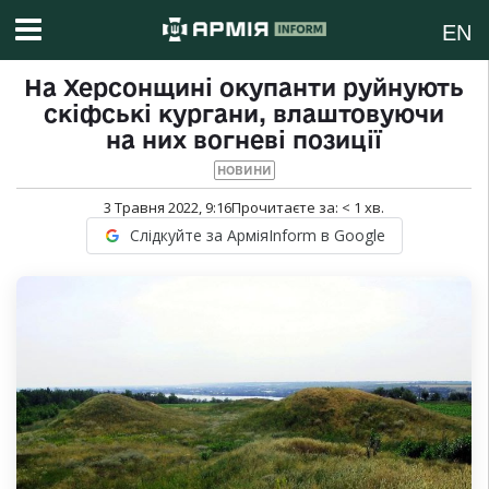
EN
На Херсонщині окупанти руйнують
скіфські кургани, влаштовуючи
на них вогневі позиції
НОВИНИ
3 Травня 2022, 9:16
Прочитаєте за:
< 1
хв.
Слідкуйте за АрміяInform в Google