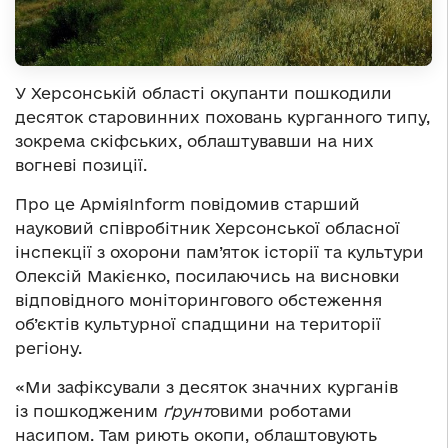
У Херсонській області окупанти пошкодили
десяток старовинних поховань курганного типу,
зокрема скіфських, облаштувавши на них
вогневі позиції.
Про це АрміяInform повідомив старший
науковий співробітник Херсонської обласної
інспекції з охорони пам’яток історії та культури
Олексій Макієнко, посилаючись на висновки
відповідного моніторингового обстеження
об’єктів культурної спадщини на території
регіону.
«Ми зафіксували з десяток значних курганів
із пошкодженим
ґрунт
овими роботами
насипом. Там риють окопи, облаштовують