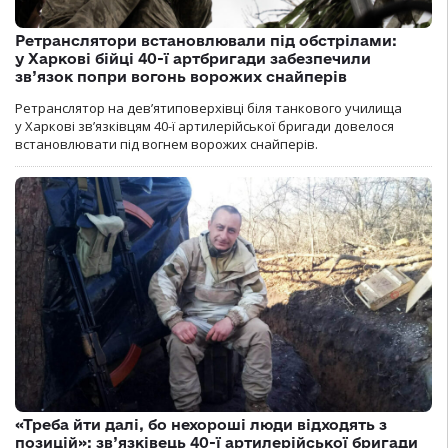
Ретранслятори встановлювали під обстрілами:
у Харкові бійці 40-ї артбригади забезпечили
зв’язок попри вогонь ворожих снайперів
Ретранслятор на дев’ятиповерхівці біля танкового училища
у Харкові зв’язківцям 40-ї артилерійської бригади довелося
встановлювати під вогнем ворожих снайперів.
«Треба йти далі, бо нехороші люди відходять з
позицій»: зв’язківець 40-ї артилерійської бригади