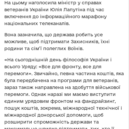
На цьому наголосила міністр у справах
ветеранів України Юлія Лапутіна під час
включення до інформаційного марафону
національних телеканалів.
Вона зазначила, що держава робить усе
можливе, щоб підтримати Захисників, їхні
родини та сім’ї полеглих Воїнів.
«На сьогоднішній день філософія України і
всього Уряду: «Все для фронту, все для
перемоги». Звичайно, певна частина коштів, яка
була передбачена на програми для ветеранів,
зараз також направлена на здобуття військової
перемоги. Однак наразі ми маємо виступити
єдиним урядовим фронтом на фандрайзинг,
пошук коштів, зокрема, міжнародної технічної і
міжнародної донорської допомоги, щоб
розширити спроможність держави та
максимально швидко підтримати тих, хто її