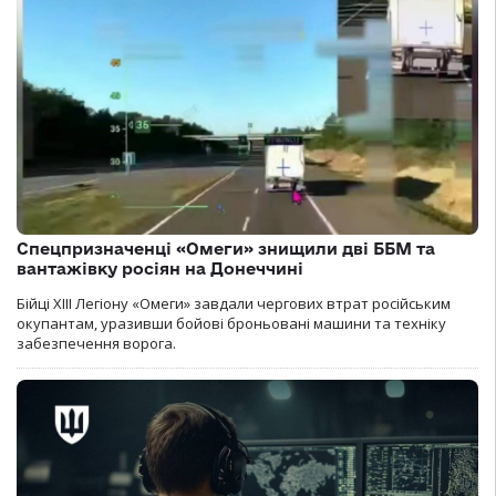
Спецпризначенці «Омеги» знищили дві ББМ та
вантажівку росіян на Донеччині
Бійці ХІІІ Легіону «Омеги» завдали чергових втрат російським
окупантам, уразивши бойові броньовані машини та техніку
забезпечення ворога.