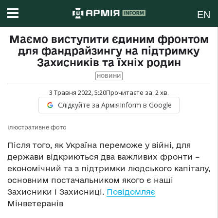
EN
Маємо виступити єдиним фронтом
для фандрайзингу на підтримку
Захисників та їхніх родин
НОВИНИ
3 Травня 2022, 5:20
Прочитаєте за:
2
хв.
Слідкуйте за АрміяInform в Google
Ілюстративне фото
Після того, як Україна переможе у війні, для
держави відкриються два важливих фронти –
економічний та з підтримки людського капіталу,
основним постачальником якого є наші
Захисники і Захисниці.
Повідомляє
Мінветеранів