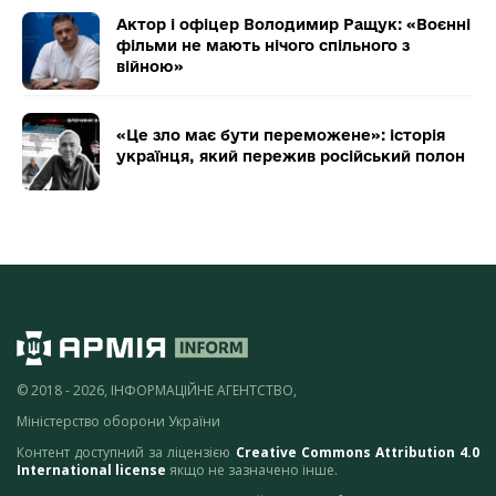
Актор і офіцер Володимир Ращук: «Воєнні
фільми не мають нічого спільного з
війною»
«Це зло має бути переможене»: історія
українця, який пережив російський полон
© 2018 - 2026, ІНФОРМАЦІЙНЕ АГЕНТСТВО,
Міністерство оборони України
Контент доступний за ліцензією
Creative Commons Attribution 4.0
International license
якщо не зазначено інше.