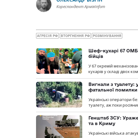
Кореспондент АрміяInfom
АГРЕСІЯ РФ
ВТОРГНЕННЯ РФ
РОЗМІНУВАННЯ
Шеф-кухарі 67 ОМБр
бійців
У 67 окремій механізован
кухарів у складі двох ко
Вигнали з туалету:
фатальної помилки
Українські оператори бе
туалету, аж поки росіян
Генштаб ЗСУ: Ураже
та в Криму
Українські війська атаку