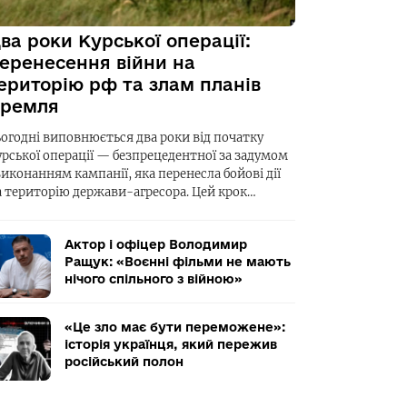
ва роки Курської операції:
еренесення війни на
ериторію рф та злам планів
ремля
ьогодні виповнюється два роки від початку
урської операції — безпрецедентної за задумом
виконанням кампанії, яка перенесла бойові дії
а територію держави-агресора. Цей крок…
Актор і офіцер Володимир
Ращук: «Воєнні фільми не мають
нічого спільного з війною»
«Це зло має бути переможене»:
історія українця, який пережив
російський полон