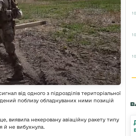
10
10
10
гнал від одного з підрозділів територіальної
йдений поблизу обладнуваних ними позицій
В
сце, виявила некеровану авіаційну ракету типу
я й не вибухнула.