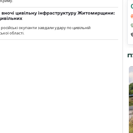
 Криму.
и вночі цивільну інфраструктуру Житомирщини:
цивільних
я, російські окупанти завдали удару по цивільній
ької області.
П