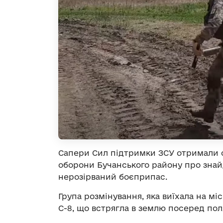
Сапери Сил підтримки ЗСУ отримали си
оборони Бучанського району про зна
нерозірваний боєприпас.
Група розмінування, яка виїхала на мі
С-8, що встрягла в землю посеред пол