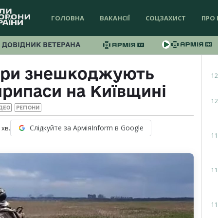
ГОЛОВНА
ВАКАНСІЇ
СОЦЗАХИСТ
ПРО 
ДОВІДНИК ВЕТЕРАНА
пери знешкоджують
12
припаси на Київщині
12
ДЕО
РЕГІОНИ
Слідкуйте за АрміяInform в Google
хв.
11
11
11