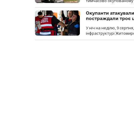
тимчасово окупованому
Окупанти атакувал
постраждали троє 
У ніч на неділю, 9 серпн
інфраструктурі Житомирс