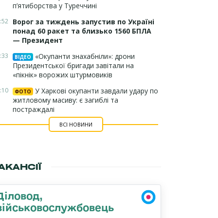
п’ятиборства у Туреччині
:52
Ворог за тиждень запустив по Україні
понад 60 ракет та близько 1560 БПЛА
— Президент
:33
«Окупанти знахабніли»: дрони
ВІДЕО
Президентської бригади завітали на
«пікнік» ворожих штурмовиків
:10
У Харкові окупанти завдали удару по
ФОТО
житловому масиву: є загиблі та
постраждалі
ВСІ НОВИНИ
АКАНСІЇ
Діловод,
військовослужбовець