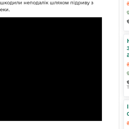
шкодили неподалік шляхом підриву з
еки.