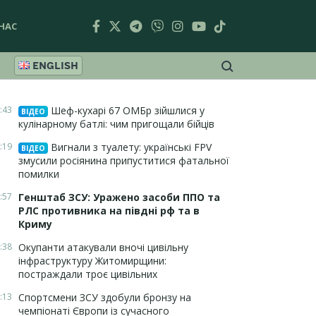
НАС
ENGLISH
:43
Шеф-кухарі 67 ОМБр зійшлися у
ВІДЕО
кулінарному батлі: чим пригощали бійців
:19
Вигнали з туалету: українські FPV
ВІДЕО
змусили росіянина припуститися фатальної
помилки
:57
Генштаб ЗСУ: Уражено засоби ППО та
РЛС противника на півдні рф та в
Криму
:38
Окупанти атакували вночі цивільну
інфраструктуру Житомирщини:
постраждали троє цивільних
:13
Спортсмени ЗСУ здобули бронзу на
чемпіонаті Європи із сучасного