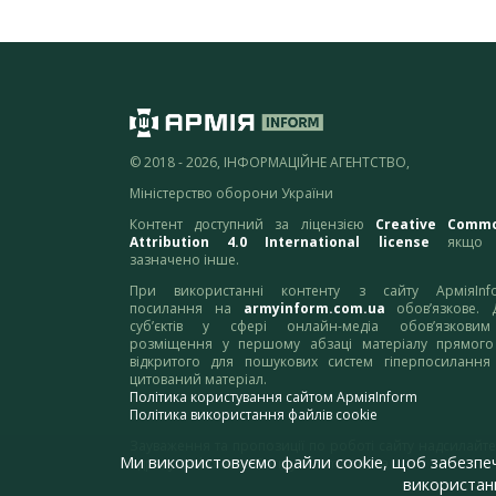
© 2018 - 2026, ІНФОРМАЦІЙНЕ АГЕНТСТВО,
Міністерство оборони України
Контент доступний за ліцензією
Creative Comm
Attribution 4.0 International license
якщо 
зазначено інше.
При використанні контенту з сайту АрміяInf
посилання на
armyinform.com.ua
обов’язкове. 
суб’єктів у сфері онлайн-медіа обов’язкови
розміщення у першому абзаці матеріалу прямого
відкритого для пошукових систем гіперпосилання
цитований матеріал.
Політика користування сайтом АрміяInform
Політика використання файлів cookie
Зауваження та пропозиції по роботі сайту надсилайте
Ми використовуємо файли cookie, щоб забезпе
адресу:
webmaster@armyinform.com.ua
використанн