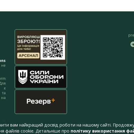
pr
ons
не
orm
Для
м є
 та
 на
 на
чити вам найкращий досвід роботи на нашому сайті. Продовжу
я файлів cookie. Детальніше про
політику використання фай