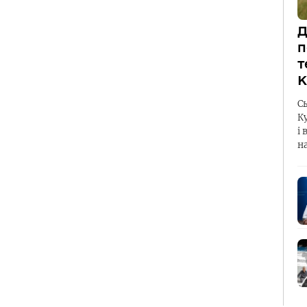
Д
п
т
К
С
К
і 
н