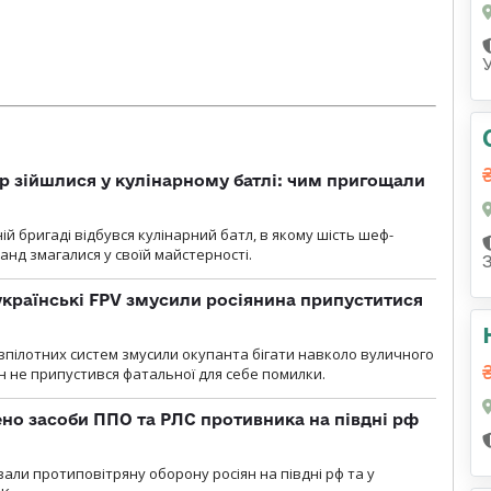
 зійшлися у кулінарному батлі: чим пригощали
ій бригаді відбувся кулінарний батл, в якому шість шеф-
манд змагалися у своїй майстерності.
 українські FPV змусили росіянина припуститися
зпілотних систем змусили окупанта бігати навколо вуличного
ин не припустився фатальної для себе помилки.
но засоби ППО та РЛС противника на півдні рф
вали протиповітряну оборону росіян на півдні рф та у