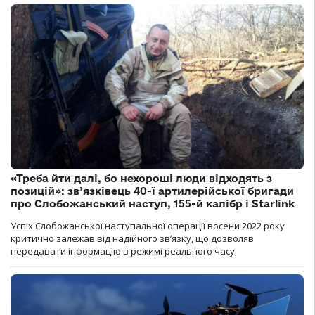
«Треба йти далі, бо нехороші люди відходять з
позицій»: зв’язківець 40-ї артилерійської бригади
про Слобожанський наступ, 155-й калібр і Starlink
Успіх Слобожанської наступальної операції восени 2022 року
критично залежав від надійного зв’язку, що дозволяв
передавати інформацію в режимі реального часу.