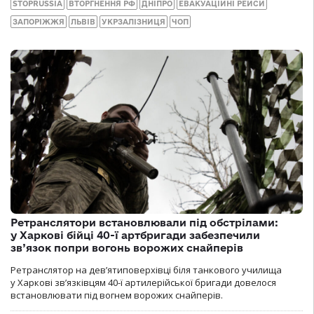
STOPRUSSIA
ВТОРГНЕННЯ РФ
ДНІПРО
ЕВАКУАЦІЙНІ РЕЙСИ
ЗАПОРІЖЖЯ
ЛЬВІВ
УКРЗАЛІЗНИЦЯ
ЧОП
Ретранслятори встановлювали під обстрілами:
у Харкові бійці 40-ї артбригади забезпечили
зв’язок попри вогонь ворожих снайперів
Ретранслятор на дев’ятиповерхівці біля танкового училища
у Харкові зв’язківцям 40-ї артилерійської бригади довелося
встановлювати під вогнем ворожих снайперів.