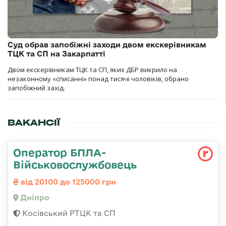
Суд обрав запобіжні заходи двом екскерівникам
ТЦК та СП на Закарпатті
Двом екскерівникам ТЦК та СП, яких ДБР викрило на
незаконному «списанні» понад тисячі чоловіків, обрано
запобіжний захід.
ВАКАНСІЇ
Оператор БПЛА-
Військовослужбовець
від 20100 до 125000 грн
Дніпро
Косівський РТЦК та СП