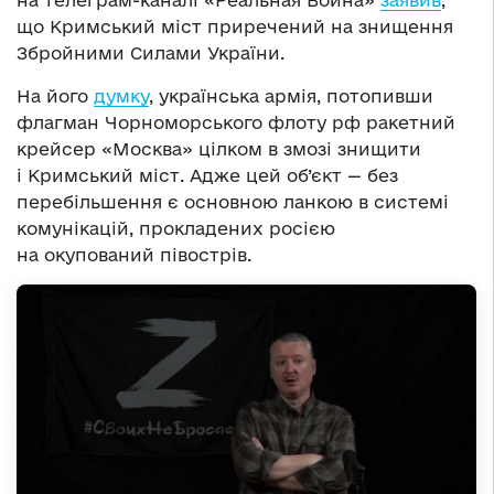
на телеграм-каналі «Реальная Война»
заявив
,
що Кримський міст приречений на знищення
Збройними Силами України.
На його
думку
, українська армія, потопивши
флагман Чорноморського флоту рф ракетний
крейсер «Москва» цілком в змозі знищити
і Кримський міст. Адже цей об’єкт — без
перебільшення є основною ланкою в системі
комунікацій, прокладених росією
на окупований півострів.