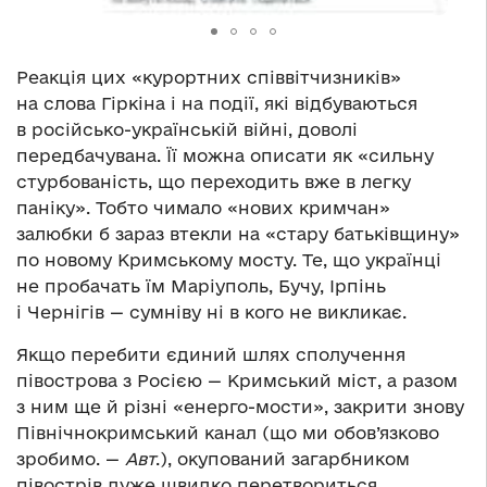
Реакція цих «курортних співвітчизників»
на слова Гіркіна і на події, які відбуваються
в російсько-українській війні, доволі
передбачувана. Її можна описати як «сильну
стурбованість, що переходить вже в легку
паніку». Тобто чимало «нових кримчан»
залюбки б зараз втекли на «стару батьківщину»
по новому Кримському мосту. Те, що українці
не пробачать їм Маріуполь, Бучу, Ірпінь
і Чернігів — сумніву ні в кого не викликає.
Якщо перебити єдиний шлях сполучення
півострова з Росією — Кримський міст, а разом
з ним ще й різні «енерго-мости», закрити знову
Північнокримський канал (що ми обов’язково
зробимо. —
Авт
.), окупований загарбником
півострів дуже швидко перетвориться