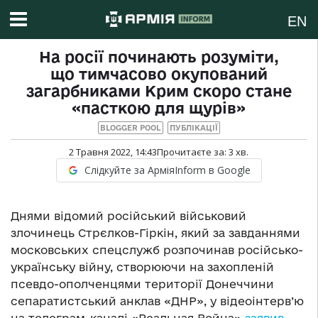
EN
На росії починають розуміти,
що тимчасово окупований
загарбниками Крим скоро стане
«пасткою для щурів»
BLOGGER POOL
ПУБЛІКАЦІЇ
2 Травня 2022, 14:43
Прочитаєте за:
3
хв.
Слідкуйте за АрміяInform в Google
Днями відомий російський військовий
злочинець Стрєлков-Гіркін, який за завданнями
московських спецслужб розпочинав російсько-
українську війну, створюючи на захопленій
псевдо-ополченцями території Донеччини
сепаратистський анклав «ДНР», у відеоінтерв’ю