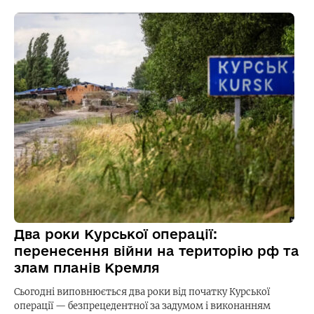
Два роки Курської операції:
перенесення війни на територію рф та
злам планів Кремля
Сьогодні виповнюється два роки від початку Курської
операції — безпрецедентної за задумом і виконанням