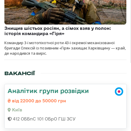
Знищив шістьох росіян, а сімох взяв у полон:
історія командира «Гіря»
Командир 3-ї мотопіхотної роти 43-ї окремої механізованої
бригади Олексій із позивним «Гіря» захищає Харківщину — край,
де народився та виріс.
ВАКАНСІЇ
Аналітик групи розвідки
від 22000 до 50000 грн
Київ
412 ОББпС 101 ОБрО ГШ ЗСУ