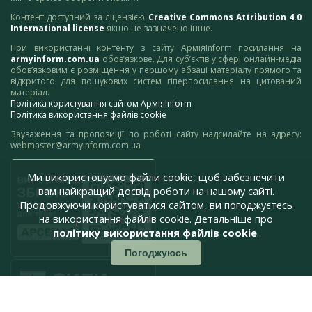
Контент доступний за ліцензією
Creative Commons Attribution 4.0
International license
якщо не зазначено інше.
При використанні контенту з сайту АрміяInform посилання на
armyinform.com.ua
обов’язкове. Для суб’єктів у сфері онлайн-медіа
обов’язковим є розміщення у першому абзаці матеріалу прямого та
відкритого для пошукових систем гіперпосилання на цитований
матеріал.
Політика користування сайтом АрміяInform
Політика використання файлів cookie
Зауваження та пропозиції по роботі сайту надсилайте на адресу:
webmaster@armyinform.com.ua
Ми використовуємо файли cookie, щоб забезпечити
вам найкращий досвід роботи на нашому сайті.
Продовжуючи користуватися сайтом, ви погоджуєтесь
на використання файлів cookie. Детальніше про
політику використання файлів cookie
.
Погоджуюсь