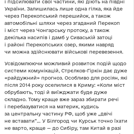
і підсилювати свої частини, які діють на півдні
України. Залишилась лише одна гілка, яка йде
через Перекопський перешийок, а також
автомобільні шляхи через згаданий Перекоп
і міст через Чонгарську протоку, а також
декілька насипів і дамб у Сиваській затоці
і районі Перекопських озер, якими навряд
чи можна здійснювати військові перевезення.
Усвідомлюючи можливий розвиток подій щодо
системи комунікацій, Стрєлков-Гіркін дає дуже
«райдужний» прогноз. Особливо для росіян, які
після 2014 року оселилися в Криму: «Коли міст
обрубають, тоді й виїжджати буде дуже
складно. Тому краще вже зараз збирати речі
і перебазуватися на материк, кудись
за центральну частину РФ, щоб уже „двічі
не вставати“… У Білгород чи Курськ точно їхати
не варто, краще — до Сибіру, там Китай в разі