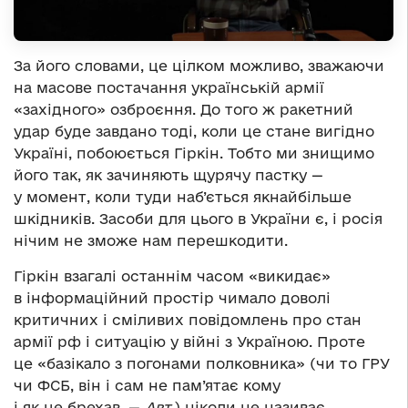
За його словами, це цілком можливо, зважаючи
на масове постачання українській армії
«західного» озброєння. До того ж ракетний
удар буде завдано тоді, коли це стане вигідно
Україні, побоюється Гіркін. Тобто ми знищимо
його так, як зачиняють щурячу пастку —
у момент, коли туди наб’ється якнайбільше
шкідників. Засоби для цього в України є, і росія
нічим не зможе нам перешкодити.
Гіркін взагалі останнім часом «викидає»
в інформаційний простір чимало доволі
критичних і сміливих повідомлень про стан
армії рф і ситуацію у війні з Україною. Проте
це «базікало з погонами полковника» (чи то ГРУ
чи ФСБ, він і сам не пам’ятає кому
і як це брехав. —
Авт.
) ніколи не називає