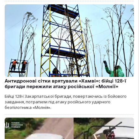
Антидронові сітки врятували «Хамві»: бійці 128-ї
бригади пережили атаку російської «Молнії»
Бійці 128-ї Закарпатської бригади, повертаючись із бойового
завдання, потрапили під атаку російського ударного
безпілотника «Молнія».