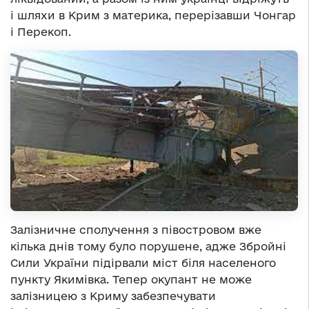
і шляхи в Крим з материка, перерізавши Чонгар
і Перекоп.
Залізничне сполучення з півостровом вже
кілька днів тому було порушене, адже Збройні
Сили України підірвали міст біля населеного
пункту Якимівка. Тепер окупант не може
залізницею з Криму забезпечувати