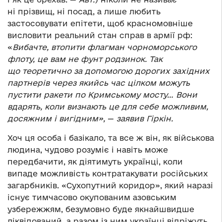
ні прізвищ, ні посад, а лише любить
застосовувати епітети, щоб красномовніше
висловити реальний стан справ в армії рф:
«
Вибачте, втопити флагман чорноморського
флоту, це вам не фунт родзинок. Так
що теоретично за допомогою дорогих західних
партнерів через якийсь час цілком можуть
пустити ракети по Кримському мосту… Вони
вдарять, коли визнають це для себе можливим,
досяжним і вигідним
»,
—
заявив Гіркін.
Хоч ця особа і базікало, та все ж він, як військова
людина, чудово розуміє і навіть може
передбачити, як діятимуть українці, коли
випаде можливість контратакувати російських
загарбників. «Сухопутний коридор», який наразі
існує тимчасово окупованим азовським
узбережжям, безумовно буде якнайшвидше
ліквідований, а разом із ним українці відріжуть