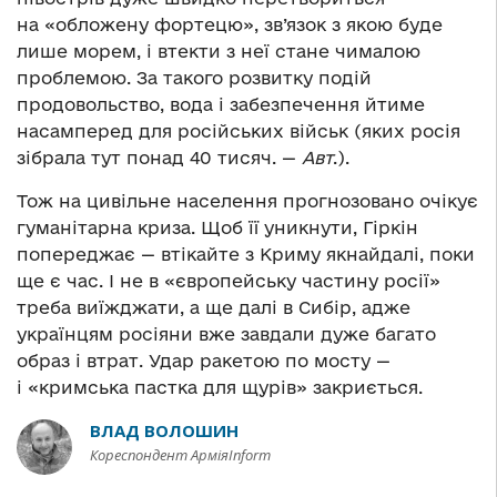
на «обложену фортецю», зв’язок з якою буде
лише морем, і втекти з неї стане чималою
проблемою. За такого розвитку подій
продовольство, вода і забезпечення йтиме
насамперед для російських військ (яких росія
зібрала тут понад 40 тисяч. —
Авт
.).
Тож на цивільне населення прогнозовано очікує
гуманітарна криза. Щоб її уникнути, Гіркін
попереджає — втікайте з Криму якнайдалі, поки
ще є час. І не в «європейську частину росії»
треба виїжджати, а ще далі в Сибір, адже
українцям росіяни вже завдали дуже багато
образ і втрат. Удар ракетою по мосту —
і «кримська пастка для щурів» закриється.
ВЛАД ВОЛОШИН
Кореспондент АрміяInform