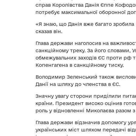
справ Королівства Данія Єппе Кофодом
потребує максимальної оборонної до
«Я знаю, що Данія вже багато зробила
сказав він.
Глава держави наголосив на важливост
санкційному треку. За його словами, У
обмежувальних заходів ЄС проти рф т
Копенгагена в санкційному тиску.
Володимир Зеленський також висловив
Данії на шляху до членства в ЄС.
Значну увагу сторони приділили пита
країни. Президент високо оцінив гото
роль у відновленні Миколаєва разом
Глава держави відзначив допомогу уря
українських міст шляхом передачі відп