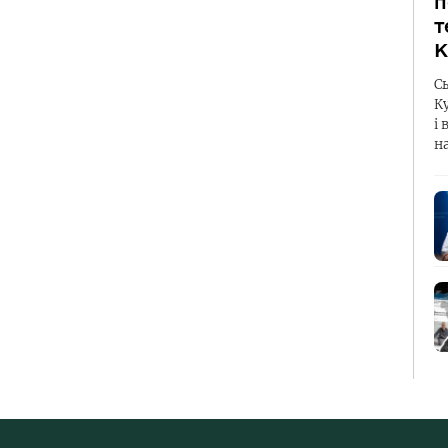
п
т
К
С
К
і 
н