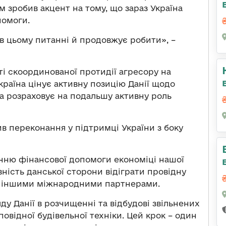
 зробив акцент на тому, що зараз Україна
помоги.
 в цьому питанні й продовжує робити», –
і cкоординованої протидії агресору на
країна цінує активну позицію Данії щодо
а розраховує на подальшу активну роль
 переконання у підтримці України з боку
нню фінансової допомоги економіці нашої
вність данської сторони відіграти провідну
 з іншими міжнародними партнерами.
ду Данії в розчищенні та відбудові звільнених
овідної будівельної техніки. Цей крок – один