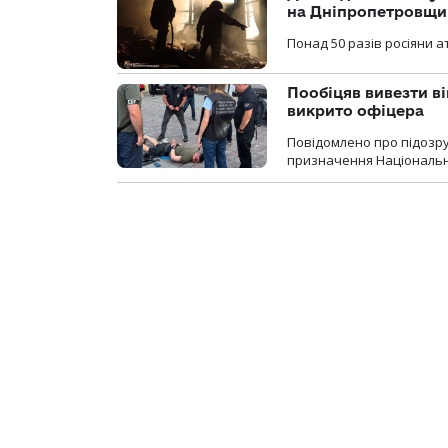
на Дніпропетровщи
Понад 50 разів росіяни 
Пообіцяв вивезти ві
викрито офіцера
Повідомлено про підозр
призначення Національної 