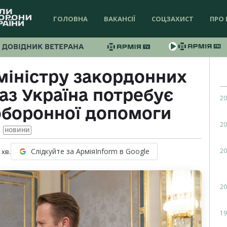
ГОЛОВНА
ВАКАНСІЇ
СОЦЗАХИСТ
ПРО 
ДОВІДНИК ВЕТЕРАНА
міністру закордонних
раз Україна потребує
20
оборонної допомоги
20
НОВИНИ
20
Слідкуйте за АрміяInform в Google
хв.
20
19