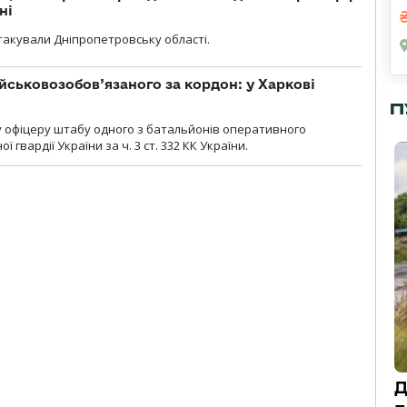
ні
атакували Дніпропетровську області.
йськовозобов’язаного за кордон: у Харкові
П
у офіцеру штабу одного з батальйонів оперативного
гвардії України за ч. 3 ст. 332 КК України.
Д