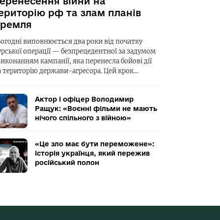
еренесення війни на
ериторію рф та злам планів
ремля
ьогодні виповнюється два роки від початку
урської операції — безпрецедентної за задумом
виконанням кампанії, яка перенесла бойові дії
а територію держави-агресора. Цей крок…
Актор і офіцер Володимир
Ращук: «Воєнні фільми не мають
нічого спільного з війною»
«Це зло має бути переможене»:
історія українця, який пережив
російський полон