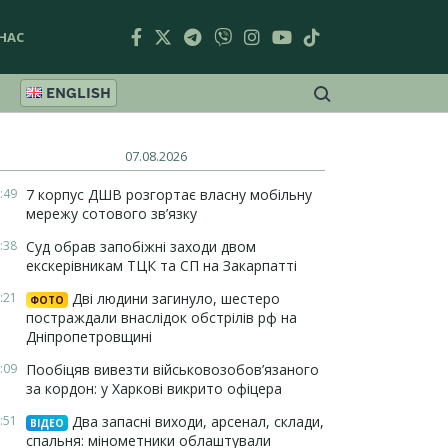
НАС
ENGLISH
07.08.2026
:49
7 корпус ДШВ розгортає власну мобільну
мережу сотового зв’язку
:38
Суд обрав запобіжні заходи двом
екскерівникам ТЦК та СП на Закарпатті
:21
Дві людини загинуло, шестеро
ФОТО
постраждали внаслідок обстрілів рф на
Дніпропетровщині
:09
Пообіцяв вивезти військовозобов’язаного
за кордон: у Харкові викрито офіцера
:51
Два запасні виходи, арсенал, склади,
ВІДЕО
спальня: мінометники облаштували