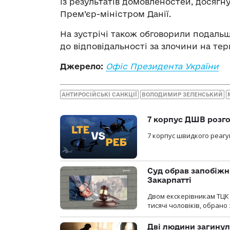
із результатів домовленостей, досягн
Прем’єр-міністром Данії.
На зустрічі також обговорили подаль
до відповідальності за злочини на тер
Джерело:
Офіс Президента України
АНТИРОСІЙСЬКІ САНКЦІЇ
ВОЛОДИМИР ЗЕЛЕНСЬКИЙ
7 корпус ДШВ розго
7 корпус швидкого реагу
Суд обрав запобіжн
Закарпатті
Двом екскерівникам ТЦК 
тисячі чоловіків, обрано
Дві людини загинул