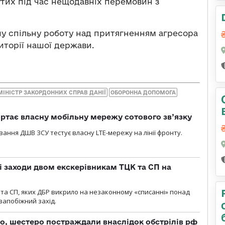
утих під час нещодавніх перемовин з
шу спільну роботу над притягненням агресора
иторії нашої держави.
МІНІСТР ЗАКОРДОННИХ СПРАВ ДАНІЇ
ОБОРОННА ДОПОМОГА
ртає власну мобільну мережу сотового зв’язку
вання ДШВ ЗСУ тестує власну LTE-мережу на лінії фронту.
і заходи двом екскерівникам ТЦК та СП на
та СП, яких ДБР викрило на незаконному «списанні» понад
 запобіжний захід.
о, шестеро постраждали внаслідок обстрілів рф