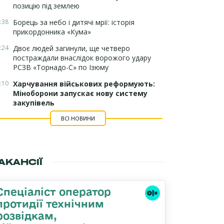
позицію під землею
:38
Борець за небо і дитячі мрії: історія
прикордонника «Кума»
:24
Двоє людей загинули, ще четверо
постраждали внаслідок ворожого удару
РСЗВ «Торнадо-С» по Ізюму
:10
Харчування військових реформують:
Міноборони запускає нову систему
закупівель
ВСІ НОВИНИ
АКАНСІЇ
Спеціаліст оператор
протидії технічним
розвідкам,