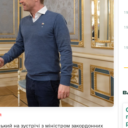
19
19
19
В
я
кий на зустрічі з міністром закордонних