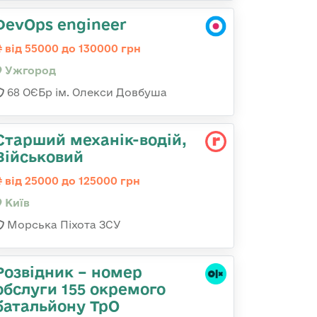
DevOps engineer
від 55000 до 130000 грн
Ужгород
68 ОЄБр ім. Олекси Довбуша
Старший механік-водій,
Військовий
від 25000 до 125000 грн
Київ
Морська Піхота ЗСУ
Розвідник – номер
обслуги 155 окремого
батальйону ТрО