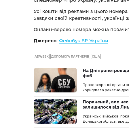
Усі кошти від реклами з цього номера
Завдяки своїй креативності, українці 
Онлайн-версію номера можна побачи
Джерело
:
Фейсбук ВР України
ADWEEK
ДОПОМОГА ПАРТНЕРІВ
США
На Дніпропетровщин
фсб
Правоохоронні органи ви
коригувала ракетно-дро
Поранений, але нес
залишилося від Ли
Українські військові по
Донецької області, яке 