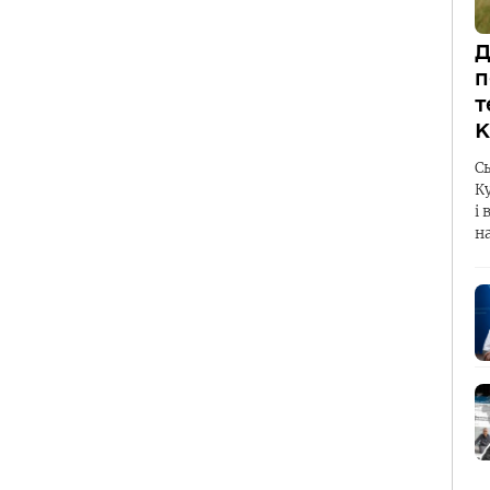
Д
п
т
К
С
К
і 
н