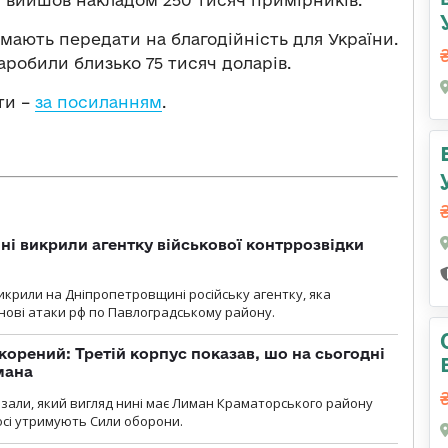
 мають передати на благодійність для України.
заробили близько 75 тисяч доларів.
ти –
за посиланням
.
і викрили агентку військової контррозвідки
крили на Дніпропетровщині російську агентку, яка
нові атаки рф по Павлоградському району.
корений: Третій корпус показав, шо на сьогодні
мана
казали, який вигляд нині має Лиман Краматорського району
досі утримують Сили оборони.