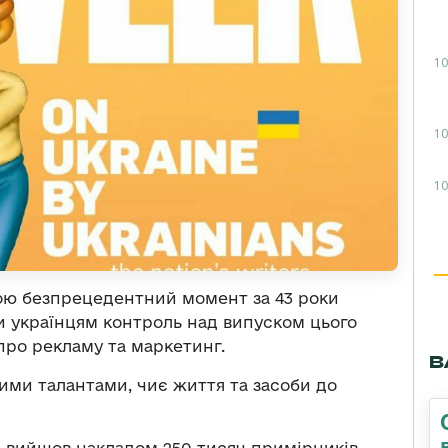
10
10
10
ою безпрецедентний момент за 43 роки
 українцям контроль над випуском цього
про рекламу та маркетинг.
В
ими талантами, чиє життя та засоби до
 вийшов накладом 250 тисяч примірників.