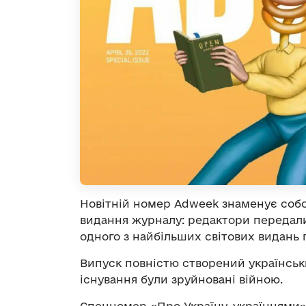
Новітній номер Adweek знаменує соб
видання журналу: редактори передали
одного з найбільших світових видань 
Випуск повністю створений українськ
існування були зруйновані війною.
Спецномер «Про Україну, українцями»