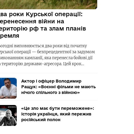
ва роки Курської операції:
еренесення війни на
ериторію рф та злам планів
ремля
ьогодні виповнюється два роки від початку
урської операції — безпрецедентної за задумом
виконанням кампанії, яка перенесла бойові дії
а територію держави-агресора. Цей крок…
Актор і офіцер Володимир
Ращук: «Воєнні фільми не мають
нічого спільного з війною»
«Це зло має бути переможене»:
історія українця, який пережив
російський полон