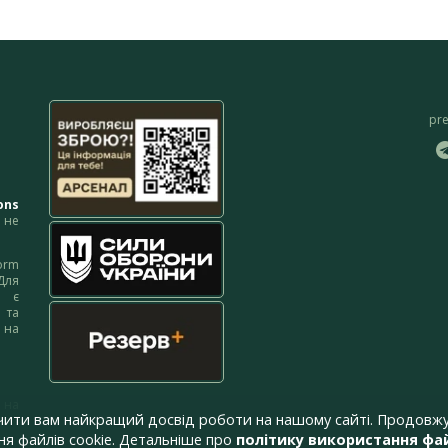
pr
ons
не
orm
Для
м є
 та
 на
 на
чити вам найкращий досвід роботи на нашому сайті. Продовжу
я файлів cookie. Детальніше про
політику використання фай