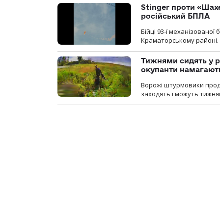
Stinger проти «Шах
російський БПЛА
Бійці 93-ї механізовано
Краматорському районі.
Тижнями сидять у р
окупанти намагають
Ворожі штурмовики продо
заходять і можуть тижням