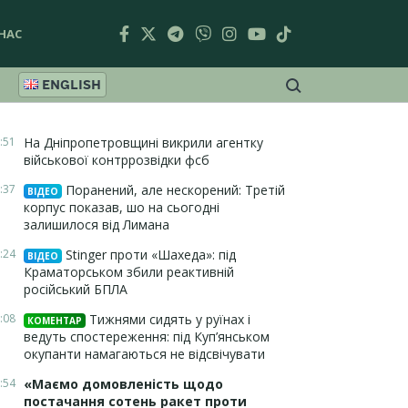
НАС
ENGLISH
:51
На Дніпропетровщині викрили агентку
військової контррозвідки фсб
:37
Поранений, але нескорений: Третій
ВІДЕО
корпус показав, шо на сьогодні
залишилося від Лимана
:24
Stinger проти «Шахеда»: під
ВІДЕО
Краматорськом збили реактивній
російський БПЛА
:08
Тижнями сидять у руїнах і
КОМЕНТАР
ведуть спостереження: під Куп’янськом
окупанти намагаються не відсвічувати
:54
«Маємо домовленість щодо
постачання сотень ракет проти