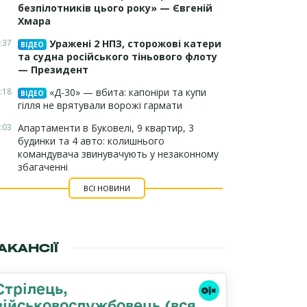
безпілотників цього року» — Євгеній
Хмара
:37
Уражені 2 НПЗ, сторожові катери
ВІДЕО
та судна російського тіньового флоту
— Президент
:18
«Д-30» — вбита: капоніри та купи
ВІДЕО
гілля не врятували ворожі гармати
:03
Апартаменти в Буковелі, 9 квартир, 3
будинки та 4 авто: колишнього
командувача звинувачують у незаконному
збагаченні
ВСІ НОВИНИ
АКАНСІЇ
Стрілець,
військовослужбовець (вся