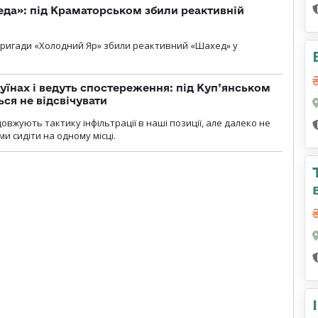
еда»: під Краматорськом збили реактивній
ї бригади «Холодний Яр» збили реактивний «Шахед» у
уїнах і ведуть спостереження: під Куп’янськом
ся не відсвічувати
вжують тактику інфільтрації в наші позиції, але далеко не
и сидіти на одному місці.