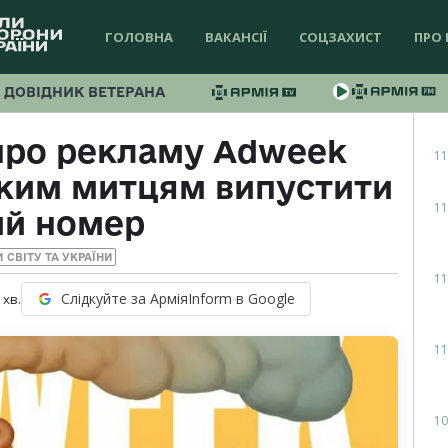
ГОЛОВНА
ВАКАНСІЇ
СОЦЗАХИСТ
ПРО 
ДОВІДНИК ВЕТЕРАНА
про рекламу Аdweek
11
ьким митцям випустити
11
ий номер
 СВІТУ ТА УКРАЇНИ
11
Слідкуйте за АрміяInform в Google
хв.
11
10