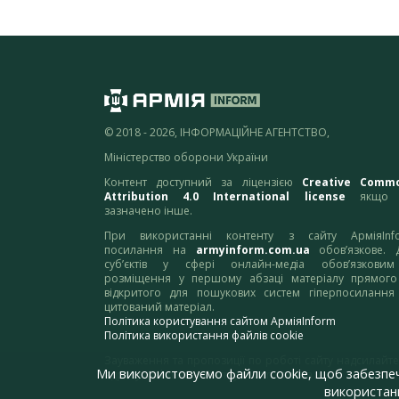
© 2018 - 2026, ІНФОРМАЦІЙНЕ АГЕНТСТВО,
Міністерство оборони України
Контент доступний за ліцензією
Creative Comm
Attribution 4.0 International license
якщо 
зазначено інше.
При використанні контенту з сайту АрміяInf
посилання на
armyinform.com.ua
обов’язкове. 
суб’єктів у сфері онлайн-медіа обов’язкови
розміщення у першому абзаці матеріалу прямого
відкритого для пошукових систем гіперпосилання
цитований матеріал.
Політика користування сайтом АрміяInform
Політика використання файлів cookie
Зауваження та пропозиції по роботі сайту надсилайте
Ми використовуємо файли cookie, щоб забезпе
адресу:
webmaster@armyinform.com.ua
використанн