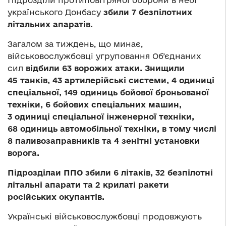
Підрозділи протиповітряної оборони в небі
українського Донбасу
збили 7 безпілотних
літальних апаратів.
Загалом за тиждень, що минає,
військовослужбовці угруповання Об’єднаних
сил
відбили 63 ворожих атаки. Знищили
45 танків, 43 артилерійські системи, 4 одиниці
спеціальної, 149 одиниць бойової броньованої
техніки, 6 бойових спеціальних машин,
3 одиниці спеціальної інженерної техніки,
68 одиниць автомобільної техніки, в тому числі
8 паливозаправників та 4 зенітні установки
ворога.
Підрозділаи ППО збили 6 літаків, 32 безпілотні
літальні апарати та 2 крилаті ракети
російських окупантів.
Українські військовослужбовці продовжують