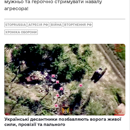
мужньо та героїчно стримувати навалу
агресора!
STOPRUSSIA
АГРЕСІЯ РФ
ВІЙНА
ВТОРГНЕННЯ РФ
ХРОНІКА ОБОРОНИ
Українські десантники позбавляють ворога живої
сили, провізії та пального