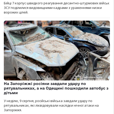
Бійці 7 корпус швидкого реагування десантно-штурмових військ
ЗСУ поділилися видовищними кадрами з ураженнями низки
ворожих цілей.
На Запоріжжі росіяни завдали удару по
рятувальниках, а на Одещині пошкодили автобус з
дітьми
У неділю, 9 серпня, російські війська завдали удару по
рятувальниках, які ліквідовували наслідки нічної атаки на
Запоріжжя.