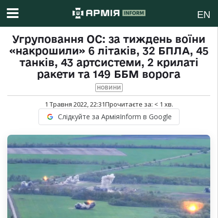
EN
Угруповання ОС: за тиждень воїни
«накрошили» 6 літаків, 32 БПЛА, 45
танків, 43 артсистеми, 2 крилаті
ракети та 149 ББМ ворога
НОВИНИ
1 Травня 2022, 22:31
Прочитаєте за:
< 1
хв.
Слідкуйте за АрміяInform в Google