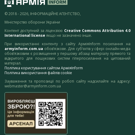
© 2018 - 2026, ІНФОРМАЦІЙНЕ АГЕНТСТВО,
Міністерство оборони України
Контент доступний за ліцензією
Creative Commons Attribution 4.0
International license
якщо не зазначено інше.
При використанні контенту з сайту АрміяInform посилання на
armyinform.com.ua
обов’язкове. Для суб’єктів у сфері онлайн-медіа
обов’язковим є розміщення у першому абзаці матеріалу прямого та
відкритого для пошукових систем гіперпосилання на цитований
матеріал.
Політика користування сайтом АрміяInform
Політика використання файлів cookie
Зауваження та пропозиції по роботі сайту надсилайте на адресу:
webmaster@armyinform.com.ua