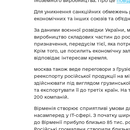
іноземного виробництва. Про це
пові
Для уникнення санкційних обмежень ро
економічних та інших союзів та об’єдн
За даними воєнної розвідки України, 
виробництво складових частин до росі
призначення, передусім тієї, яка по
Крім того, це посилить економічну за
відповідає інтересам кремля.
москва також веде переговори з Груз
реекспорту російської продукції на 
здійснювати під виглядом грузинської
та експортувати її до третіх країн. Н
200 компаній.
Вірменія створює сприятливі умови д
насамперед у ІТ-сфері. З початку шир
до Вірменії прибуло близько 85 тис. р
Російські громадяни створили близько