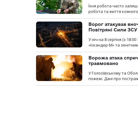
Їхня робота часто залиш
робота та життя кожного
Ворог атакував вно
Повітряні Сили ЗСУ
У ніч на 8 серпня (з 18:
«Іскандер-М» та зенітни
Ворожа атака сприч
травмовано
У Голосіївському та Обо
пожежі. Дані про постр