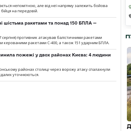
ається непомітною, але від неї напряму залежить бойова
 бійця на передовій.
чі шістьма ракетами та понад 150 БПЛА —
П
00 7 серпня) противник атакував балістичними ракетами
ми керованими ракетами С-400, а також 151 ударним БПЛА.
инила пожежі у двох районах Києва: 4 людини
лонському районах столиці через ворожу атаку спалахнули
аждалих уточнюються.
Д