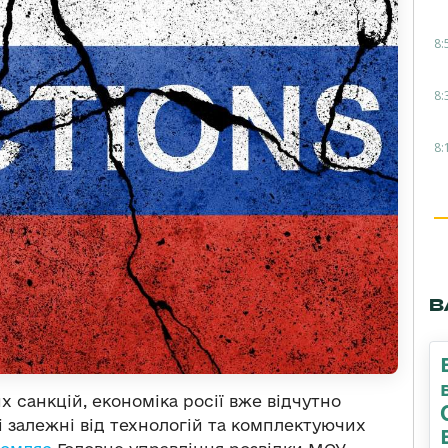
8:
8:
8:
В
 санкцій, економіка росії вже відчутно
 залежні від технологій та комплектуючих