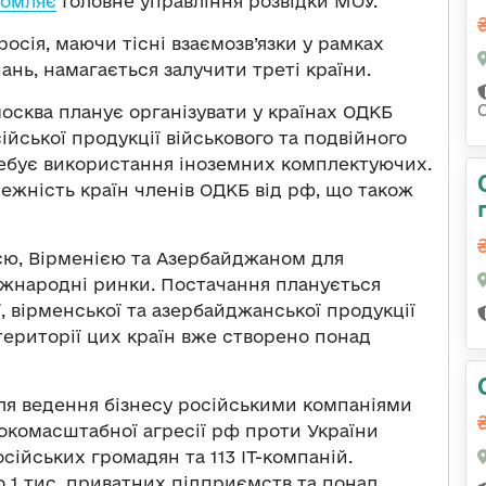
домляє
Головне управління розвідки МОУ.
сія, маючи тісні взаємозв’язки у рамках
ань, намагається залучити треті країни.
москва планує організувати у країнах ОДКБ
йської продукції військового та подвійного
требує використання іноземних комплектуючих.
лежність країн членів ОДКБ від рф, що також
ією, Вірменією та Азербайджаном для
міжнародні ринки. Постачання планується
, вірменської та азербайджанської продукції
а території цих країн вже створено понад
ля ведення бізнесу російськими компаніями
окомасштабної агресії рф проти України
осійських громадян та 113 ІТ-компаній.
 1 тис. приватних підприємств та понад