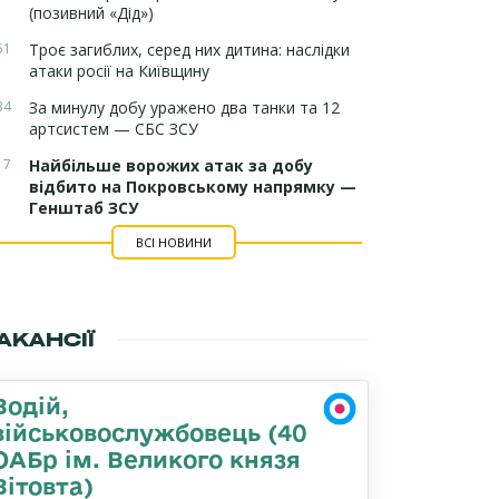
(позивний «Дід»)
51
Троє загиблих, серед них дитина: наслідки
атаки росії на Київщину
34
За минулу добу уражено два танки та 12
артсистем — СБС ЗСУ
17
Найбільше ворожих атак за добу
відбито на Покровському напрямку —
Генштаб ЗСУ
ВСІ НОВИНИ
АКАНСІЇ
Водій,
військовослужбовець (40
ОАБр ім. Великого князя
Вітовта)