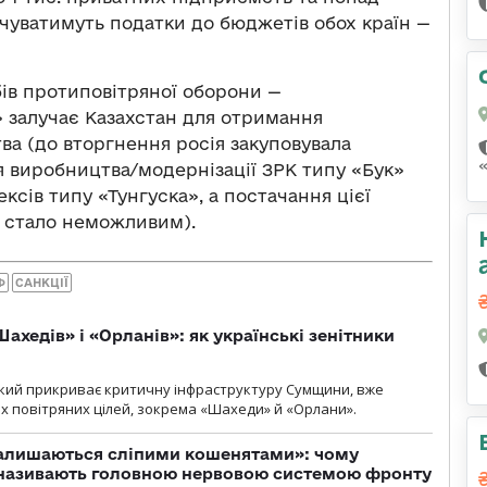
лачуватимуть податки до бюджетів обох країн —
ів протиповітряної оборони —
 залучає Казахстан для отримання
а (до вторгнення росія закуповувала
я виробництва/модернізації ЗРК типу «Бук»
ксів типу «Тунгуска», а постачання цієї
й стало неможливим).
Ф
САНКЦІЇ
ахедів» і «Орланів»: як українські зенітники
 який прикриває критичну інфраструктуру Сумщини, вже
 повітряних цілей, зокрема «Шахеди» й «Орлани».
залишаються сліпими кошенятами»: чому
к називають головною нервовою системою фронту