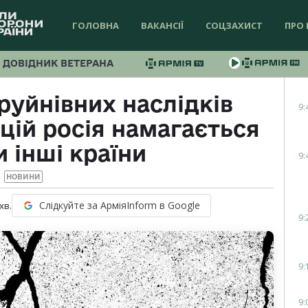
ГОЛОВНА
ВАКАНСІЇ
СОЦЗАХИСТ
ПРО 
ДОВІДНИК ВЕТЕРАНА
 руйнівних наслідків
9:
цій росія намагається
 інші країни
9:
НОВИНИ
Слідкуйте за АрміяInform в Google
хв.
9:
9:
9: