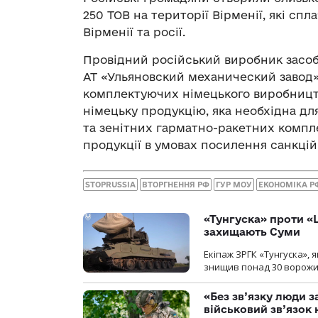
250 ТОВ на території Вірменії, які сп
Вірменії та росії.
Провідний російський виробник засоб
АТ «Ульяновский механический завод»
комплектуючих німецького виробництв
німецьку продукцію, яка необхідна дл
та зенітних гарматно-ракетних компле
продукції в умовах посилення санкці
STOPRUSSIA
ВТОРГНЕННЯ РФ
ГУР МОУ
ЕКОНОМІКА Р
«Тунгуска» проти «Ш
захищають Суми
Екіпаж ЗРГК «Тунгуска»,
знищив понад 30 ворожих
«Без зв’язку люди 
військовий зв’язо