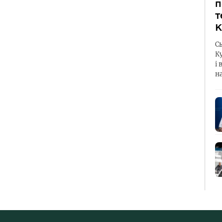
п
т
К
С
К
і 
н