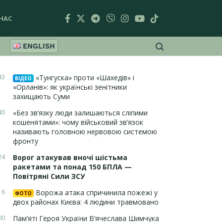
НАС
ENGLISH
43
«Тунгуска» проти «Шахедів» і
ВІДЕО
«Орланів»: як українські зенітники
захищають Суми
40
«Без зв’язку люди залишаються сліпими
кошенятами»: чому військовий зв’язок
називають головною нервовою системою
фронту
24
Ворог атакував вночі шістьма
ракетами та понад 150 БПЛА —
Повітряні Сили ЗСУ
16
Ворожа атака спричинила пожежі у
ФОТО
двох районах Києва: 4 людини травмовано
00
Пам’яті Героя України В’ячеслава Шимчука