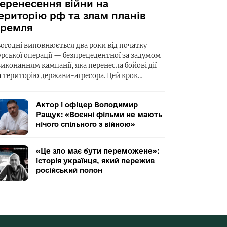
еренесення війни на
ериторію рф та злам планів
ремля
ьогодні виповнюється два роки від початку
урської операції — безпрецедентної за задумом
виконанням кампанії, яка перенесла бойові дії
а територію держави-агресора. Цей крок…
Актор і офіцер Володимир
Ращук: «Воєнні фільми не мають
нічого спільного з війною»
«Це зло має бути переможене»:
історія українця, який пережив
російський полон