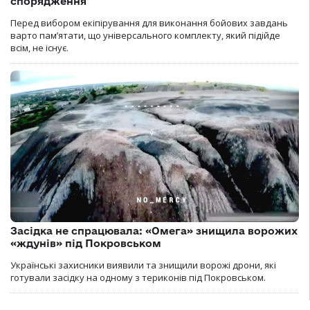
спорядження
Перед вибором екіпірування для виконання бойових завдань
варто пам’ятати, що універсального комплекту, який підійде
всім, не існує.
Засідка не спрацювала: «Омега» знищила ворожих
«ждунів» під Покровськом
Українські захисники виявили та знищили ворожі дрони, які
готували засідку на одному з териконів під Покровськом.