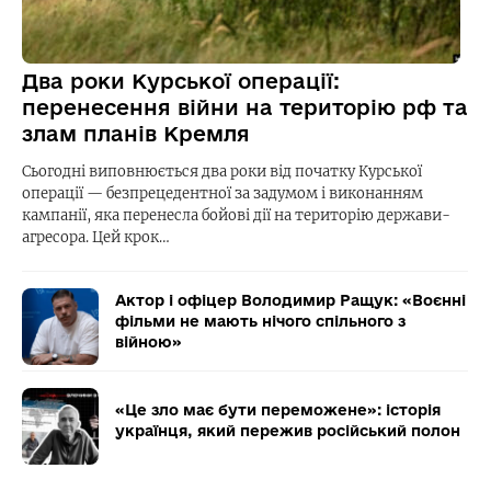
Два роки Курської операції:
перенесення війни на територію рф та
злам планів Кремля
Сьогодні виповнюється два роки від початку Курської
операції — безпрецедентної за задумом і виконанням
кампанії, яка перенесла бойові дії на територію держави-
агресора. Цей крок…
Актор і офіцер Володимир Ращук: «Воєнні
фільми не мають нічого спільного з
війною»
«Це зло має бути переможене»: історія
українця, який пережив російський полон