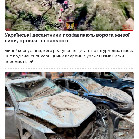
Українські десантники позбавляють ворога живої
сили, провізії та пального
Бійці 7 корпус швидкого реагування десантно-штурмових військ
ЗСУ поділилися видовищними кадрами з ураженнями низки
ворожих цілей.