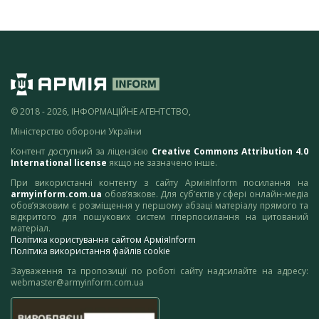
© 2018 - 2026, ІНФОРМАЦІЙНЕ АГЕНТСТВО,
Міністерство оборони України
Контент доступний за ліцензією
Creative Commons Attribution 4.0
International license
якщо не зазначено інше.
При використанні контенту з сайту АрміяInform посилання на
armyinform.com.ua
обов’язкове. Для суб’єктів у сфері онлайн-медіа
обов’язковим є розміщення у першому абзаці матеріалу прямого та
відкритого для пошукових систем гіперпосилання на цитований
матеріал.
Політика користування сайтом АрміяInform
Політика використання файлів cookie
Зауваження та пропозиції по роботі сайту надсилайте на адресу:
webmaster@armyinform.com.ua