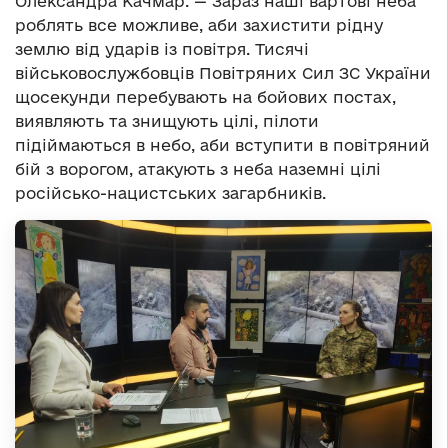
Олександра Качмар. — Зараз наші вартові неба
роблять все можливе, аби захистити рідну
землю від ударів із повітря. Тисячі
військовослужбовців Повітряних Сил ЗС України
щосекунди перебувають на бойових постах,
виявляють та знищують цілі, пілоти
підіймаються в небо, аби вступити в повітряний
бій з ворогом, атакують з неба наземні цілі
російсько-нацистських загарбників.