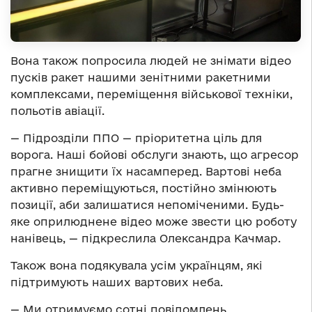
Вона також попросила людей не знімати відео
пусків ракет нашими зенітними ракетними
комплексами, переміщення військової техніки,
польотів авіації.
— Підрозділи ППО — пріоритетна ціль для
ворога. Наші бойові обслуги знають, що агресор
прагне знищити їх насамперед. Вартові неба
активно переміщуються, постійно змінюють
позиції, аби залишатися непоміченими. Будь-
яке оприлюднене відео може звести цю роботу
нанівець, — підкреслила Олександра Качмар.
Також вона подякувала усім українцям, які
підтримують наших вартових неба.
— Ми отримуємо сотні повідомлень