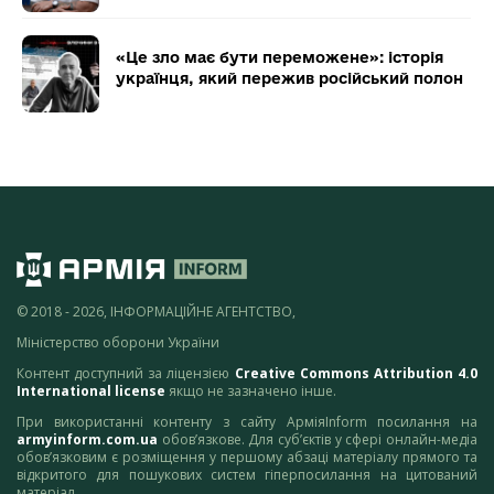
«Це зло має бути переможене»: історія
українця, який пережив російський полон
© 2018 - 2026, ІНФОРМАЦІЙНЕ АГЕНТСТВО,
Міністерство оборони України
Контент доступний за ліцензією
Creative Commons Attribution 4.0
International license
якщо не зазначено інше.
При використанні контенту з сайту АрміяInform посилання на
armyinform.com.ua
обов’язкове. Для суб’єктів у сфері онлайн-медіа
обов’язковим є розміщення у першому абзаці матеріалу прямого та
відкритого для пошукових систем гіперпосилання на цитований
матеріал.