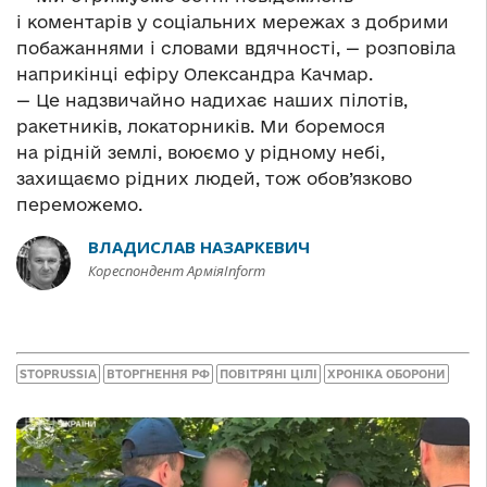
і коментарів у соціальних мережах з добрими
побажаннями і словами вдячності, — розповіла
наприкінці ефіру Олександра Качмар.
— Це надзвичайно надихає наших пілотів,
ракетників, локаторників. Ми боремося
на рідній землі, воюємо у рідному небі,
захищаємо рідних людей, тож обов’язково
переможемо.
ВЛАДИСЛАВ НАЗАРКЕВИЧ
Кореспондент АрміяInform
STOPRUSSIA
ВТОРГНЕННЯ РФ
ПОВІТРЯНІ ЦІЛІ
ХРОНІКА ОБОРОНИ