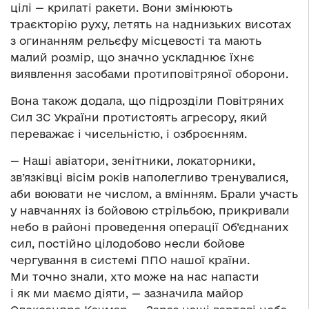
цілі — крилаті ракети. Вони змінюють
траєкторію руху, летять на наднизьких висотах
з огинанням рельєфу місцевості та мають
малий розмір, що значно ускладнює їхнє
виявлення засобами протиповітряної оборони.
Вона також додала, що підрозділи Повітряних
Сил ЗС України протистоять агресору, який
переважає і чисельністю, і озброєнням.
— Наші авіатори, зенітники, локаторники,
зв’язківці вісім років наполегливо тренувалися,
аби воювати не числом, а вмінням. Брали участь
у навчаннях із бойовою стрільбою, прикривали
небо в районі проведення операції Об’єднаних
сил, постійно цілодобово несли бойове
чергування в системі ППО нашої країни.
Ми точно знали, хто може на нас напасти
і як ми маємо діяти, — зазначила майор