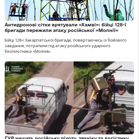
Антидронові сітки врятували «Хамві»: бійці 128-ї
бригади пережили атаку російської «Молнії»
Бійці 128-ї Закарпатської бригади, повертаючись із бойового
завдання, потрапили під атаку російського ударного
безпілотника «Молнія».
ГУР нищать російську піхоту, техніку та логістику