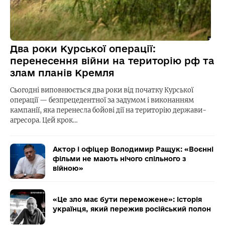
Два роки Курської операції:
перенесення війни на територію рф та
злам планів Кремля
Сьогодні виповнюється два роки від початку Курської
операції — безпрецедентної за задумом і виконанням
кампанії, яка перенесла бойові дії на територію держави-
агресора. Цей крок…
Актор і офіцер Володимир Ращук: «Воєнні
фільми не мають нічого спільного з
війною»
«Це зло має бути переможене»: історія
українця, який пережив російський полон