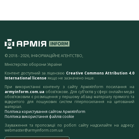
© 2018 - 2026, ІНФОРМАЦІЙНЕ АГЕНТСТВО,
Міністерство оборони України
Контент доступний за ліцензією
Creative Commons Attribution 4.0
International license
якщо не зазначено інше.
При використанні контенту з сайту АрміяInform посилання на
armyinform.com.ua
обов’язкове. Для суб’єктів у сфері онлайн-медіа
обов’язковим є розміщення у першому абзаці матеріалу прямого та
відкритого для пошукових систем гіперпосилання на цитований
матеріал.
Політика користування сайтом АрміяInform
Політика використання файлів cookie
Зауваження та пропозиції по роботі сайту надсилайте на адресу:
webmaster@armyinform.com.ua