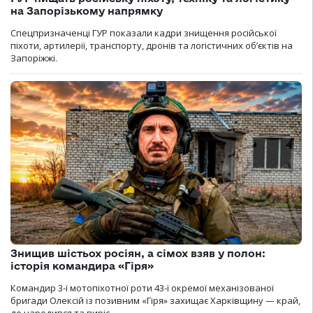
на Запорізькому напрямку
Спецпризначенці ГУР показали кадри знищення російської
піхоти, артилерії, транспорту, дронів та логістичних об’єктів на
Запоріжжі.
Знищив шістьох росіян, а сімох взяв у полон:
історія командира «Гіря»
Командир 3-ї мотопіхотної роти 43-ї окремої механізованої
бригади Олексій із позивним «Гіря» захищає Харківщину — край,