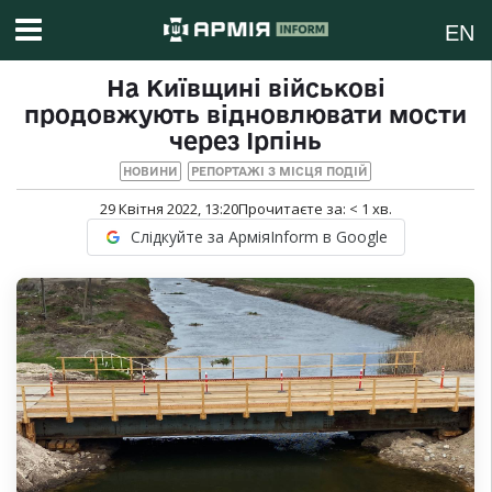
EN
На Київщині військові
продовжують відновлювати мости
через Ірпінь
НОВИНИ
РЕПОРТАЖІ З МІСЦЯ ПОДІЙ
29 Квітня 2022, 13:20
Прочитаєте за:
< 1
хв.
Слідкуйте за АрміяInform в Google