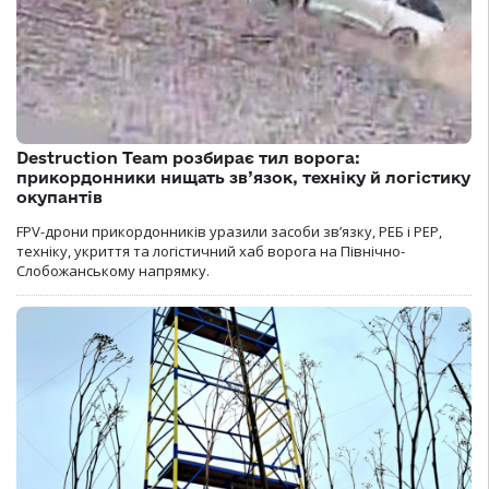
Destruction Team розбирає тил ворога:
прикордонники нищать зв’язок, техніку й логістику
окупантів
FPV-дрони прикордонників уразили засоби зв’язку, РЕБ і РЕР,
техніку, укриття та логістичний хаб ворога на Північно-
Слобожанському напрямку.