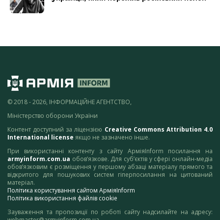
© 2018 - 2026, ІНФОРМАЦІЙНЕ АГЕНТСТВО,
Міністерство оборони України
Контент доступний за ліцензією
Creative Commons Attribution 4.0
International license
якщо не зазначено інше.
При використанні контенту з сайту АрміяInform посилання на
armyinform.com.ua
обов’язкове. Для суб’єктів у сфері онлайн-медіа
обов’язковим є розміщення у першому абзаці матеріалу прямого та
відкритого для пошукових систем гіперпосилання на цитований
матеріал.
Політика користування сайтом АрміяInform
Політика використання файлів cookie
Зауваження та пропозиції по роботі сайту надсилайте на адресу:
webmaster@armyinform.com.ua