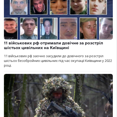
11 військових рф отримали довічне за розстріл
шістьох цивільних на Київщині
11 військових рф заочно засудили до довічного за розстріл
шістьох беззбройних цивільних під час окупації Київщини у 2022
році.