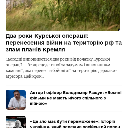
Два роки Курської операції:
перенесення війни на територію рф та
злам планів Кремля
Сьогодні виповнюється два роки від початку Курської
операції — безпрецедентної за задумом і виконанням
кампанії, яка перенесла бойові дії на територію держави-
агресора. Цей крок…
Актор і офіцер Володимир Ращук: «Воєнні
фільми не мають нічого спільного з
війною»
«Це зло має бути переможене»: історія
українця, який пережив російський полон