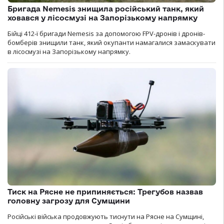
Бригада Nemesis знищила російський танк, який
ховався у лісосмузі на Запорізькому напрямку
Бійці 412-ї бригади Nemesis за допомогою FPV-дронів і дронів-
бомберів знищили танк, який окупанти намагалися замаскувати
в лісосмузі на Запорізькому напрямку.
Тиск на Рясне не припиняється: Трегубов назвав
головну загрозу для Сумщини
Російські війська продовжують тиснути на Рясне на Сумщині,