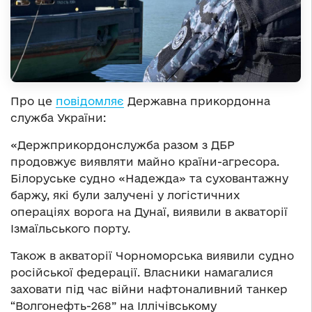
Про це
повідомляє
Державна прикордонна
служба України:
«Держприкордонслужба разом з ДБР
продовжує виявляти майно країни-агресора.
Білоруське судно «Надежда» та суховантажну
баржу, які були залучені у логістичних
операціях ворога на Дунаї, виявили в акваторії
Ізмаїльського порту.
Також в акваторії Чорноморська виявили судно
російської федерації. Власники намагалися
заховати під час війни нафтоналивний танкер
“Волгонефть-268” на Іллічівському