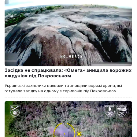
Засідка не спрацювала: «Омега» знищила ворожих
«ждунів» під Покровськом
Українські захисники виявили та знищили ворожі дрони, які
готували засідку на одному з териконів під Покровськом.