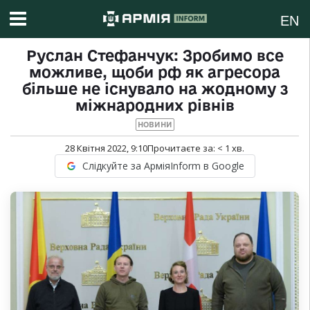
EN
Руслан Стефанчук: Зробимо все
можливе, щоби рф як агресора
більше не існувало на жодному з
міжнародних рівнів
НОВИНИ
28 Квітня 2022, 9:10
Прочитаєте за:
< 1
хв.
Слідкуйте за АрміяInform в Google