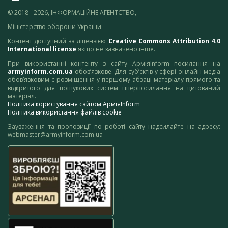
© 2018 - 2026, ІНФОРМАЦІЙНЕ АГЕНТСТВО,
Міністерство оборони України
Контент доступний за ліцензією
Creative Commons Attribution 4.0
International license
якщо не зазначено інше.
При використанні контенту з сайту АрміяInform посилання на
armyinform.com.ua
обов’язкове. Для суб’єктів у сфері онлайн-медіа
обов’язковим є розміщення у першому абзаці матеріалу прямого та
відкритого для пошукових систем гіперпосилання на цитований
матеріал.
Політика користування сайтом АрміяInform
Політика використання файлів cookie
Зауваження та пропозиції по роботі сайту надсилайте на адресу:
webmaster@armyinform.com.ua