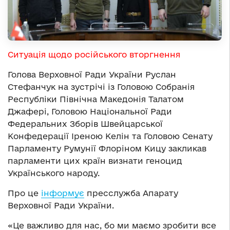
Ситуація щодо російського вторгнення
Голова Верховної Ради України Руслан
Стефанчук на зустрічі із Головою Собранія
Республіки Північна Македонія Талатом
Джафері, Головою Національної Ради
Федеральних Зборів Швейцарської
Конфедерації Іреною Келін та Головою Сенату
Парламенту Румунії Флоріном Кицу закликав
парламенти цих країн визнати геноцид
Українського народу.
Про це
інформує
пресслужба Апарату
Верховної Ради України.
«Це важливо для нас, бо ми маємо зробити все