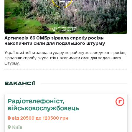
Артилерія 66 ОМБр зірвала спробу росіян
накопичити сили для подальшого штурму
Українські воїни завдали удару по району зосередження росіян,
зірвавши спробу окупантів накопичити сили для подальшого
штурму.
ВАКАНСІЇ
Радіотелефоніст,
військовослужбовець
від 20500 до 120500 грн
Київ