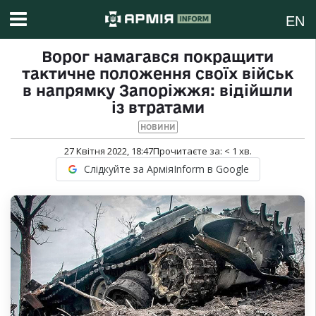
EN
Ворог намагався покращити
тактичне положення своїх військ
в напрямку Запоріжжя: відійшли
із втратами
НОВИНИ
27 Квітня 2022, 18:47
Прочитаєте за:
< 1
хв.
Слідкуйте за АрміяInform в Google