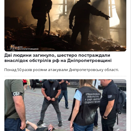
Дві людини загинуло, шестеро постраждали
внаслідок обстрілів рф на Дніпропетровщині
Понад 50 разів росіяни атакували Дніпропетровську області.