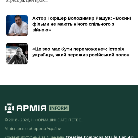
агресора. Цей крок…
Актор і офіцер Володимир Ращук: «Воєнні
фільми не мають нічого спільного з
війною»
«Це зло має бути переможене»: історія
українця, який пережив російський полон
© 2018 - 2026, ІНФОРМАЦІЙНЕ АГЕНТСТВО,
Міністерство оборони України
Контент доступний за ліцензією
Creative Commons Attribution 4.0