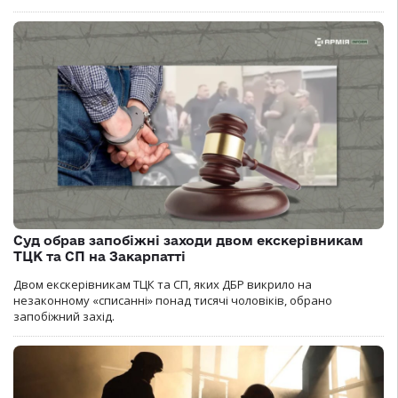
Суд обрав запобіжні заходи двом екскерівникам
ТЦК та СП на Закарпатті
Двом екскерівникам ТЦК та СП, яких ДБР викрило на
незаконному «списанні» понад тисячі чоловіків, обрано
запобіжний захід.