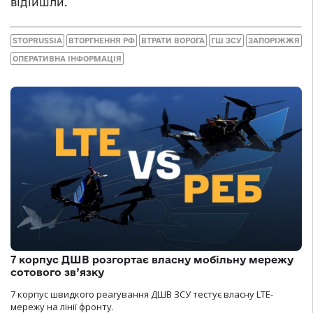
відійшли.
STOPRUSSIA
ВТОРГНЕННЯ РФ
ВТРАТИ ВОРОГА
ГШ ЗСУ
ЗАПОРІЖЖЯ
ОПЕРАТИВНА ІНФОРМАЦІЯ
7 корпус ДШВ розгортає власну мобільну мережу
сотового зв’язку
7 корпус швидкого реагування ДШВ ЗСУ тестує власну LTE-
мережу на лінії фронту.