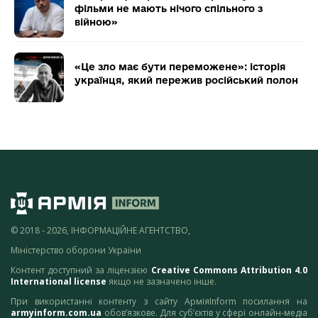
фільми не мають нічого спільного з
війною»
«Це зло має бути переможене»: історія
українця, який пережив російський полон
© 2018 - 2026, ІНФОРМАЦІЙНЕ АГЕНТСТВО,
Міністерство оборони України
Контент доступний за ліцензією
Creative Commons Attribution 4.0
International license
якщо не зазначено інше.
При використанні контенту з сайту АрміяInform посилання на
armyinform.com.ua
обов’язкове. Для суб’єктів у сфері онлайн-медіа