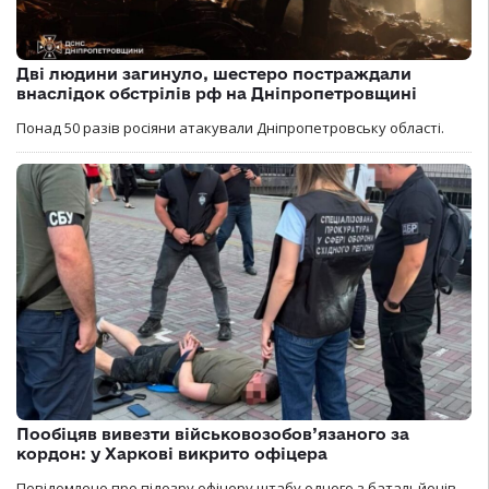
Дві людини загинуло, шестеро постраждали
внаслідок обстрілів рф на Дніпропетровщині
Понад 50 разів росіяни атакували Дніпропетровську області.
Пообіцяв вивезти військовозобов’язаного за
кордон: у Харкові викрито офіцера
Повідомлено про підозру офіцеру штабу одного з батальйонів