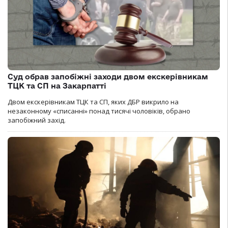
Суд обрав запобіжні заходи двом екскерівникам
ТЦК та СП на Закарпатті
Двом екскерівникам ТЦК та СП, яких ДБР викрило на
незаконному «списанні» понад тисячі чоловіків, обрано
запобіжний захід.