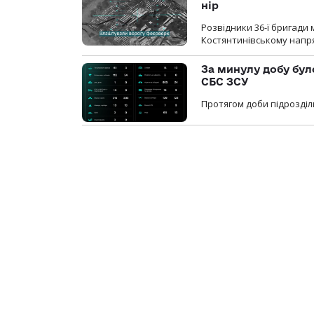
нір
Розвідники 36-ї бригади 
Костянтинівському напря
За минулу добу бул
СБС ЗСУ
Протягом доби підрозділ