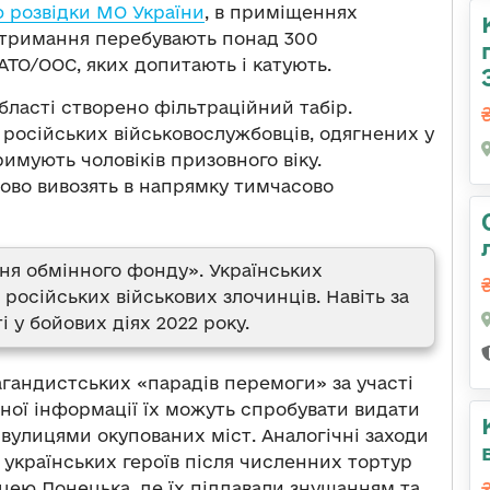
 розвідки МО України
, в приміщеннях
утримання перебувають понад 300
 АТО/ООС, яких допитають і катують.
бласті створено фільтраційний табір.
російських військовослужбовців, одягнених у
имують чоловіків призовного віку.
сово вивозять в напрямку тимчасово
ння обмінного фонду». Українських
російських військових злочинців. Навіть за
і у бойових діях 2022 року.
агандистських «парадів перемоги» за участі
аної інформації їх можуть спробувати видати
вулицями окупованих міст. Аналогічні заходи
і українських героїв після численних тортур
ею Донецька, де їх піддавали знущанням та