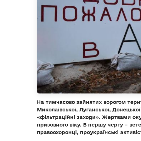
На тимчасово зайнятих ворогом терито
Миколаївської, Луганської, Донецько
«фільтраційні заходи». Жертвами оку
призовного віку. В першу чергу – вет
правоохоронці, проукраїнські активіс