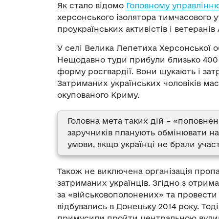
Як стало відомо
Головному управлінню
херсонського ізолятора тимчасового 
проукраїнських активістів і ветеранів
У селі Велика Лепетиха Херсонської о
Нещодавно туди прибули близько 400 
форму росгвардії. Вони шукають і затр
Затриманих українських чоловіків ма
окупованого Криму.
Головна мета таких дій – «поповне
заручників планують обмінювати на 
умови, якщо українці не брали участ
Також не виключена організація проп
затриманих українців. Згідно з отрим
за «військовополонених» та провести 
відбувались в Донецьку 2014 року. Тод
примусили пройти центральною вулиц