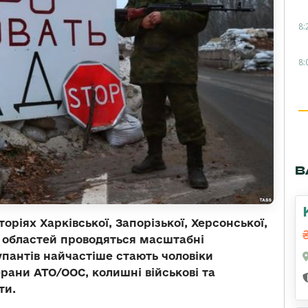
8:
8:
В
ріях Харківської, Запорізької, Херсонської,
ї областей проводяться масштабні
пантів найчастіше стають чоловіки
ерани АТО/ООС, колишні військові та
ти.