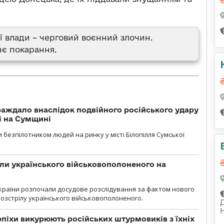
ої влади – черговий воєнний злочин.
нє покарання.
аждало внаслідок подвійного російського удару
лі на Сумщині
 безпілотником людей на ринку у місті Білопілля Сумської
ли українського військовополоненого на
країни розпочали досудове розслідування за фактом нового
озстрілу українського військовополоненого.
рпіхи викурюють російських штурмовиків з їхніх