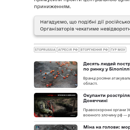
приниженням.
Нагадуємо, що подібні дії російськ
Організаторів чекатиме невідворот
STOPRUSSIA
АГРЕСІЯ РФ
ВТОРГНЕННЯ РФ
ГУР МОУ
Десять людей постр
по ринку у Білопіл
Вранці росіяни атакували
області.
Окупанти розстріля
Донеччині
Правоохоронні органи У
воєнного злочину рф — р
Міна на голови: мо