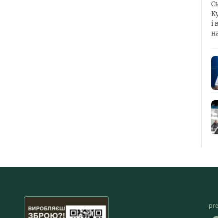
С
К
і 
н
pr