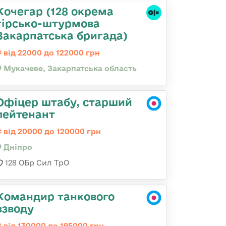
Кочегар (128 окрема
гірсько-штурмова
Закарпатська бригада)
від 22000 до 122000 грн
Мукачеве, Закарпатська область
Офіцер штабу, старший
лейтенант
від 20000 до 120000 грн
Дніпро
128 ОБр Сил ТрО
Командир танкового
взводу
від 130000 до 195000 грн