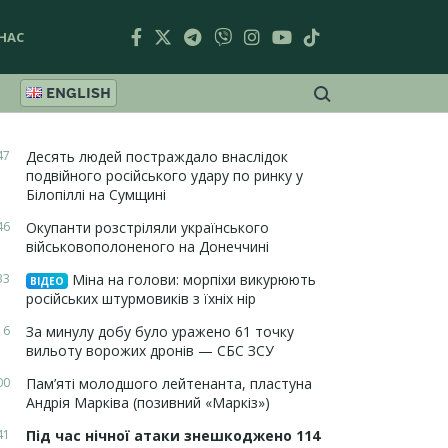
НАС
ENGLISH
47
Десять людей постраждало внаслідок
подвійного російського удару по ринку у
Білопіллі на Сумщині
46
Окупанти розстріляли українського
військовополоненого на Донеччині
33
Міна на голови: морпіхи викурюють
ВІДЕО
російських штурмовиків з їхніх нір
16
За минулу добу було уражено 61 точку
вильоту ворожих дронів — СБС ЗСУ
00
Пам’яті молодшого лейтенанта, пластуна
Андрія Марківа (позивний «Маркіз»)
41
Під час нічної атаки знешкоджено 114