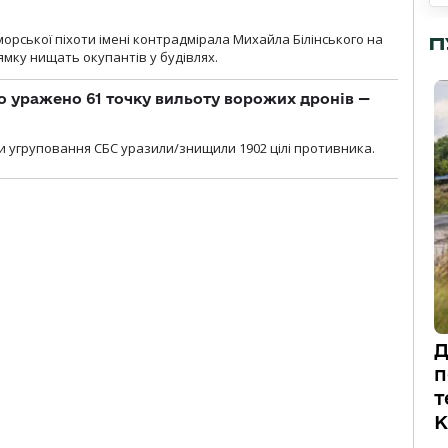
морської піхоти імені контрадмірала Михайла Білінського на
П
мку нищать окупантів у будівлях.
о уражено 61 точку вильоту ворожих дронів —
и угруповання СБС уразили/знищили 1902 цілі противника.
Д
п
т
К