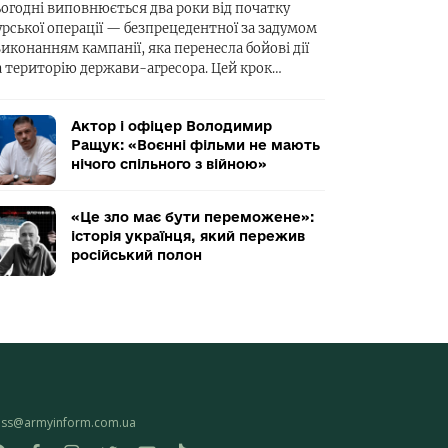
ьогодні виповнюється два роки від початку
урської операції — безпрецедентної за задумом
виконанням кампанії, яка перенесла бойові дії
а територію держави-агресора. Цей крок…
Актор і офіцер Володимир
Ращук: «Воєнні фільми не мають
нічого спільного з війною»
«Це зло має бути переможене»:
історія українця, який пережив
російський полон
ess@armyinform.com.ua