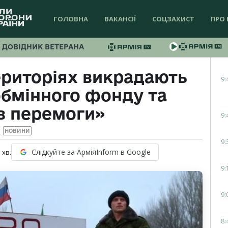
ГОЛОВНА
ВАКАНСІЇ
СОЦЗАХИСТ
ПРО 
ДОВІДНИК ВЕТЕРАНА
ериторіях викрадають
9:
обмінного фонду та
в перемоги»
9:
НОВИНИ
9:
Слідкуйте за АрміяInform в Google
1
хв.
9:
9:
8: