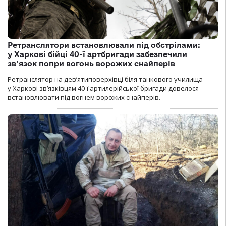
Ретранслятори встановлювали під обстрілами:
у Харкові бійці 40-ї артбригади забезпечили
зв’язок попри вогонь ворожих снайперів
Ретранслятор на дев’ятиповерхівці біля танкового училища
у Харкові зв’язківцям 40-ї артилерійської бригади довелося
встановлювати під вогнем ворожих снайперів.