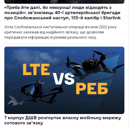
«Треба йти далі, бо нехороші люди відходять з
позицій»: зв’язківець 40-ї артилерійської бригади
про Слобожанський наступ, 155-й калібр і Starlink
Успіх Слобожанської наступальної операції восени 2022 року
критично залежав від надійного зв’язку, що дозволяв
передавати інформацію в режимі реального часу.
7 корпус ДШВ розгортає власну мобільну мережу
сотового зв’язку