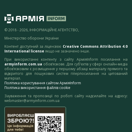
© 2018 - 2026, ІНФОРМАЦІЙНЕ АГЕНТСТВО,
Міністерство оборони України
Контент доступний за ліцензією
Creative Commons Attribution 4.0
International license
якщо не зазначено інше.
При використанні контенту з сайту АрміяInform посилання на
armyinform.com.ua
обов’язкове. Для суб’єктів у сфері онлайн-медіа
обов’язковим є розміщення у першому абзаці матеріалу прямого та
відкритого для пошукових систем гіперпосилання на цитований
матеріал.
Політика користування сайтом АрміяInform
Політика використання файлів cookie
Зауваження та пропозиції по роботі сайту надсилайте на адресу:
webmaster@armyinform.com.ua