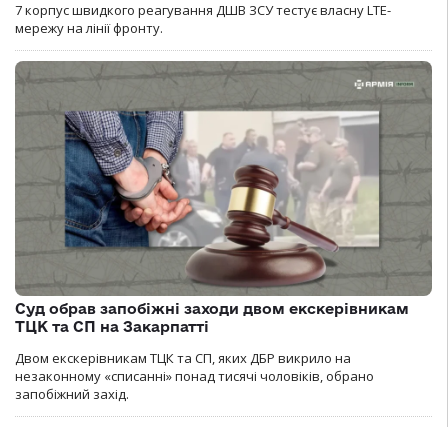
7 корпус швидкого реагування ДШВ ЗСУ тестує власну LTE-
мережу на лінії фронту.
Суд обрав запобіжні заходи двом екскерівникам
ТЦК та СП на Закарпатті
Двом екскерівникам ТЦК та СП, яких ДБР викрило на
незаконному «списанні» понад тисячі чоловіків, обрано
запобіжний захід.