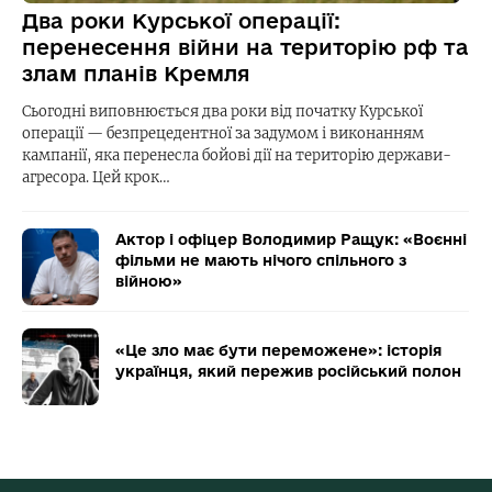
Два роки Курської операції:
перенесення війни на територію рф та
злам планів Кремля
Сьогодні виповнюється два роки від початку Курської
операції — безпрецедентної за задумом і виконанням
кампанії, яка перенесла бойові дії на територію держави-
агресора. Цей крок…
Актор і офіцер Володимир Ращук: «Воєнні
фільми не мають нічого спільного з
війною»
«Це зло має бути переможене»: історія
українця, який пережив російський полон