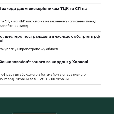
і заходи двом екскерівникам ТЦК та СП на
та СП, яких ДБР викрило на незаконному «списанні» понад
 запобіжний захід.
о, шестеро постраждали внаслідок обстрілів рф
ні
атакували Дніпропетровську області.
йськовозобов’язаного за кордон: у Харкові
у офіцеру штабу одного з батальйонів оперативного
гвардії України за ч. 3 ст. 332 КК України.