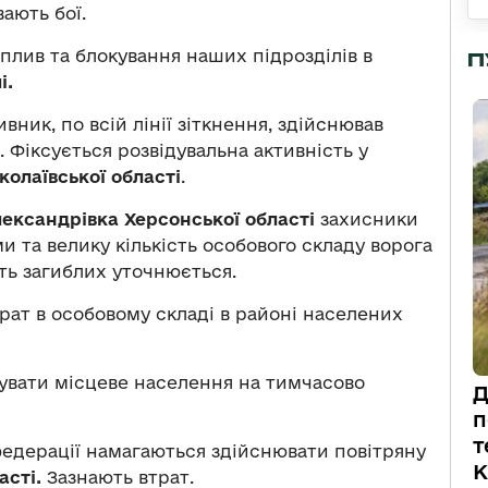
вають бої.
плив та блокування наших підрозділів в
П
і.
вник, по всій лінії зіткнення, здійснював
 Фіксується розвідувальна активність у
олаївської області
.
ександрівка Херсонської області
захисники
 та велику кількість особового складу ворога
сть загиблих уточнюється.
трат в особовому складі в районі населених
увати місцеве населення на тимчасово
Д
п
т
федерації намагаються здійснювати повітряну
К
асті.
Зазнають втрат.