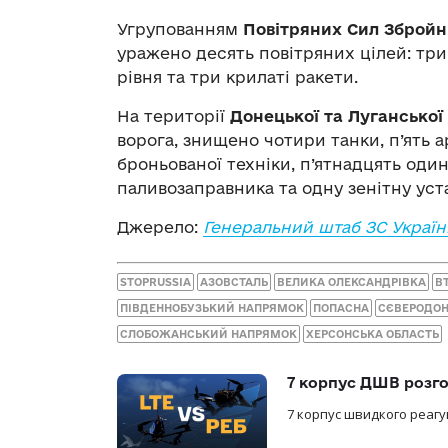
Угрупованням
Повітряних Сил Збройн
уражено десять повітряних цілей: тр
рівня та три крилаті ракети.
На території
Донецької та Луганської
ворога, знищено чотири танки, п’ять
броньованої техніки, п’ятнадцять один
паливозаправника та одну зенітну уст
Джерело:
Генеральний штаб ЗС Україн
STOPRUSSIA
АЗОВСТАЛЬ
ВЕЛИКА ОЛЕКСАНДРІВКА
В
ПІВДЕННОБУЗЬКИЙ НАПРЯМОК
ПОПАСНА
СЄВЕРОДО
СЛОБОЖАНСЬКИЙ НАПРЯМОК
ХЕРСОНСЬКА ОБЛАСТЬ
7 корпус ДШВ розго
7 корпус швидкого реагу