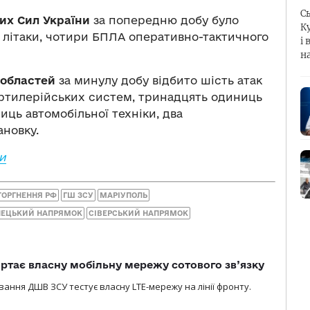
С
их Сил України
за попередню добу було
К
и літаки, чотири БПЛА оперативно-тактичного
і 
н
 областей
за минулу добу відбито шість атак
 артилерійських систем, тринадцять одиниць
иць автомобільної техніки, два
ановку.
и
ТОРГНЕННЯ РФ
ГШ ЗСУ
МАРІУПОЛЬ
НЕЦЬКИЙ НАПРЯМОК
СІВЕРСЬКИЙ НАПРЯМОК
ртає власну мобільну мережу сотового зв’язку
вання ДШВ ЗСУ тестує власну LTE-мережу на лінії фронту.