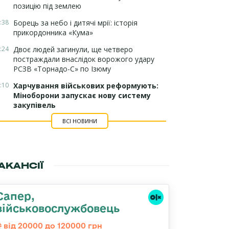
позицію під землею
:38
Борець за небо і дитячі мрії: історія
прикордонника «Кума»
:24
Двоє людей загинули, ще четверо
постраждали внаслідок ворожого удару
РСЗВ «Торнадо-С» по Ізюму
:10
Харчування військових реформують:
Міноборони запускає нову систему
закупівель
ВСІ НОВИНИ
АКАНСІЇ
Сапер,
військовослужбовець
від 20000 до 120000 грн