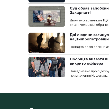
Суд обрав запобіжн
Закарпатті
Двом екскерівникам ТЦК 
тисячі чоловіків, обрано
Дві людини загинул
на Дніпропетровщи
Понад 50 разів росіяни 
Пообіцяв вивезти ві
викрито офіцера
Повідомлено про підозр
призначення Національної 