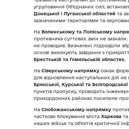
угруповання Об’єднаних сил, встанов
Донецької і Луганської областей
та з
зазначеними територіями та окупова
На
Волинському та Поліському напр
противника суттєвих змін не зазнали.
не проводив. Визначені підрозділи зб
основі виконують завдання з прикритт
Брестській та Гомельській областях
.
На
Сіверському напрямку
ознак форм
для відновлення наступальних дій не 
Брянської, Курської та Бєлгородської
пунктів пропуску, проводить інженерн
прикордонних районах посилили прот
На
Слобожанському напрямку
против
часткове блокування міста
Харкова
та
наших військ та об’єктів критичної ін