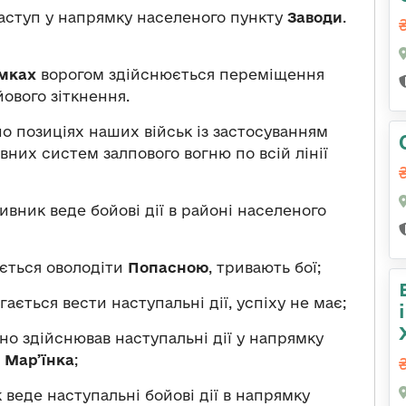
аступ у напрямку населеного пункту
Заводи
.
ямках
ворогом здійснюється переміщення
йового зіткнення.
о позиціях наших військ із застосуванням
ивних систем залпового вогню по всій лінії
вник веде бойові дії в районі населеного
ється оволодіти
Попасною
, тривають бої;
ається вести наступальні дії, успіху не має;
о здійснював наступальні дії у напрямку
 Мар’їнка
;
веде наступальні бойові дії в напрямку