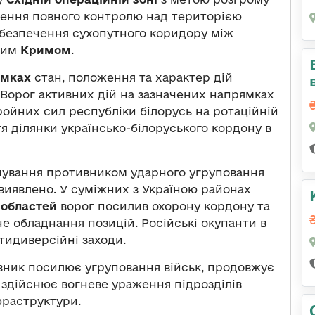
лення повного контролю над територією
абезпечення сухопутного коридору між
ним
Кримом
.
ямках
стан, положення та характер дій
 Ворог активних дій на зазначених напрямках
ройних сил республіки білорусь на ротаційній
я ділянки українсько-білоруського кордону в
ування противником ударного угруповання
виявлено. У суміжних з Україною районах
 областей
ворог посилив охорону кордону та
е обладнання позицій. Російські окупанти в
идиверсійні заходи.
ник посилює угруповання військ, продовжує
 здійснює вогневе ураження підрозділів
фраструктури.