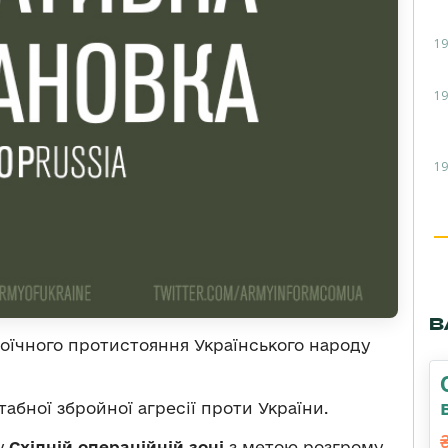
19
19
19
В
роїчного протистояння Українського народу
бної збройної агресії проти України.
у
Східній операційній зоні
з метою розгрому