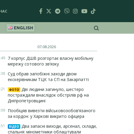
НАС
ENGLISH
07.08.2026
:49
7 корпус ДШВ розгортає власну мобільну
мережу сотового зв’язку
:38
Суд обрав запобіжні заходи двом
екскерівникам ТЦК та СП на Закарпатті
:21
Дві людини загинуло, шестеро
ФОТО
постраждали внаслідок обстрілів рф на
Дніпропетровщині
:09
Пообіцяв вивезти військовозобов’язаного
за кордон: у Харкові викрито офіцера
:51
Два запасні виходи, арсенал, склади,
ВІДЕО
спальня: мінометники облаштували