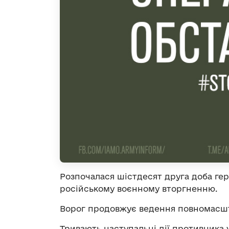
Розпочалася шістдесят друга доба ге
російському воєнному вторгненню.
Ворог продовжує ведення повномасшта
Тривають наступальні дії противника 