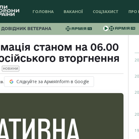
ГОЛОВНА
ВАКАНСІЇ
СОЦЗАХИСТ
ПРО 
ДОВІДНИК ВЕТЕРАНА
мація станом на 06.00
осійського вторгнення
20
НОВИНИ
20
Слідкуйте за АрміяInform в Google
хв.
20
20
19