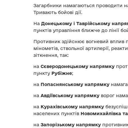
Загарбники намагаються проводити н
Тривають бойові дії.
На
Донецькому і Таврійському напр
пунктів управління ближче до лінії бо
Противник здійснює вогневий вплив п
мінометів, ствольної артилерії, реакт
зіткнення, так:
на
Сєверодонецькому напрямку
проти
пункту
Рубіжне
;
на
Попаснянському напрямку
намага
на
Авдіївському напрямку
ворог намаг
на
Курахівському напрямку
безуспішн
населених пунктів
Новомихайлівка та
на
Запорізькому напрямку
противник 