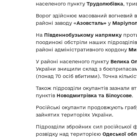
населеного пункту
Трудолюбівка
, три
Ворог здійснює масований вогневий в
районі заводу «
Азовсталь»
у
Маріупол
На
Південнобузькому напрямку
проти
поодинокі обстріли наших підрозділів.
районі адміністративного кордону
Мик
У районі населеного пункту
Велика
Ол
України знищили склад з боєприпасами
(понад 70 осіб вбитими). Точна кількі
Також підрозділи окупантів зазнали в
пунктів
Новодмитрівка та Білоусове
.
Російські окупанти продовжують граб
зайнятих територіях України.
Підрозділи збройних сил російської 
розвідку над територією
Одеської обл