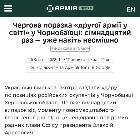
EN
Чергова поразка «другої армії у
світі» у Чорнобаївці: сімнадцятий
раз — уже навіть несмішно
ВІЙСЬКОВИЙ ГУМОР
26 Квітня 2022, 14:31
Прочитаєте за:
< 1
хв.
Слідкуйте за АрміяInform в Google
Українські військові вкотре завдали удару
по позиціях російських окупантів у Чорнобаївці
Херсонської області. Це вже сімнадцятий
випадок від моменту повномасштабного
вторгнення рф. Про це нещодавно повідомив
радник глави Офісу президента Олексій
Арестович.