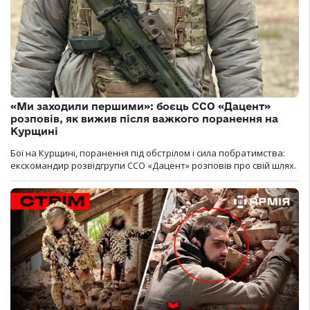
«Ми заходили першими»: боєць ССО «Дацент»
розповів, як вижив після важкого поранення на
Курщині
Бої на Курщині, поранення під обстрілом і сила побратимства:
екскомандир розвідгрупи ССО «Дацент» розповів про свій шлях.