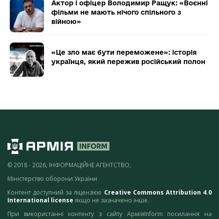
Актор і офіцер Володимир Ращук: «Воєнні
фільми не мають нічого спільного з
війною»
«Це зло має бути переможене»: історія
українця, який пережив російський полон
© 2018 - 2026, ІНФОРМАЦІЙНЕ АГЕНТСТВО,
Міністерство оборони України
Контент доступний за ліцензією
Creative Commons Attribution 4.0
International license
якщо не зазначено інше.
При використанні контенту з сайту АрміяInform посилання на