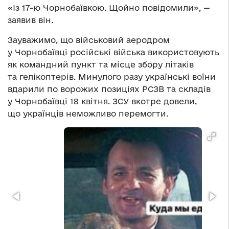
«Із 17-ю Чорнобаївкою. Щойно повідомили», —
заявив він.
Зауважимо, що військовий аеродром
у Чорнобаївці російські війська використовують
як командний пункт та місце збору літаків
та гелікоптерів. Минулого разу українські воїни
вдарили по ворожих позиціях РСЗВ та складів
у Чорнобаївці 18 квітня. ЗСУ вкотре довели,
що українців неможливо перемогти.