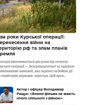
ва роки Курської операції:
еренесення війни на
ериторію рф та злам планів
ремля
ьогодні виповнюється два роки від початку
урської операції — безпрецедентної за задумом
виконанням кампанії, яка перенесла бойові дії
а територію держави-агресора. Цей крок…
Актор і офіцер Володимир
Ращук: «Воєнні фільми не мають
нічого спільного з війною»