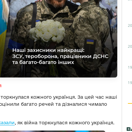
20
20
19
19
я
а торкнулася кожного українця. За цей час наші
оцінили багато речей та дізналися чимало
казали
, як війна торкнулася кожного українця.
В