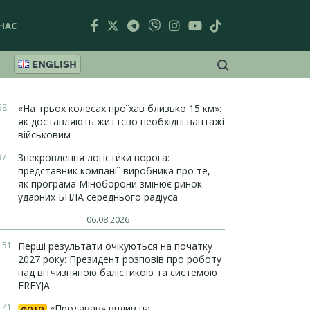
НАС
ENGLISH
58
«На трьох колесах проїхав близько 15 км»:
як доставляють життєво необхідні вантажі
військовим
37
Знекровлення логістики ворога:
представник компанії-виробника про те,
як програма Міноборони змінює ринок
ударних БПЛА середнього радіуса
06.08.2026
:51
Перші результати очікуються на початку
2027 року: Президент розповів про роботу
над вітчизняною балістикою та системою
FREYJA
:41
«Продавав» вплив на
ФОТО