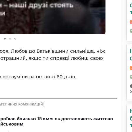
лося. Любов до Батьківщини сильніша, ніж
й страшний, якщо ти справді любиш свою
и зрозуміли за останні 60 днів.
АТЕГІЧНИХ КОМУНІКАЦІЙ
проїхав близько 15 км»: як доставляють життєво
військовим