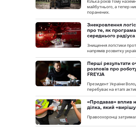
Кілька років тому назем
майбутнього, а тепер ни
поранених.
Знекровлення логіс
про те, як програм
середнього радіуса
Знищення логістики прот
напрямів розвитку украї
Перші результати о
розповів про робот
FREYJA
Президент України Воло
перебуває на етапі актив
«Продавав» вплив н
ділка, який «виріш
Правоохоронці затримал