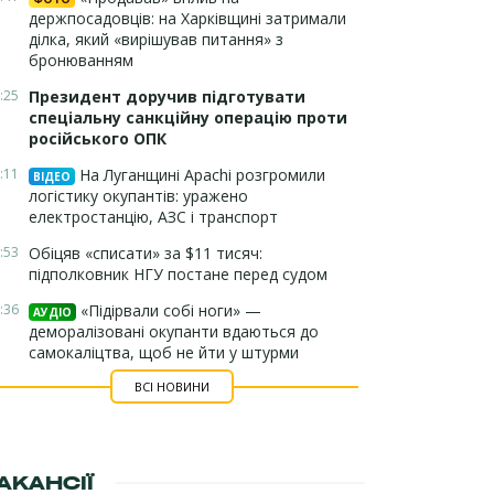
держпосадовців: на Харківщині затримали
ділка, який «вирішував питання» з
бронюванням
:25
Президент доручив підготувати
спеціальну санкційну операцію проти
російського ОПК
:11
На Луганщині Apachi розгромили
ВІДЕО
логістику окупантів: уражено
електростанцію, АЗС і транспорт
:53
Обіцяв «списати» за $11 тисяч:
підполковник НГУ постане перед судом
:36
«Підірвали собі ноги» —
АУДІО
деморалізовані окупанти вдаються до
самокаліцтва, щоб не йти у штурми
ВСІ НОВИНИ
АКАНСІЇ