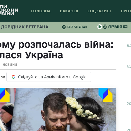
ГОЛОВНА
ВАКАНСІЇ
СОЦЗАХИСТ
ПРО 
ДОВІДНИК ВЕТЕРАНА
ому розпочалась війна:
6:
лася Україна
НОВИНИ
6:
Слідкуйте за АрміяInform в Google
1
хв.
20
20