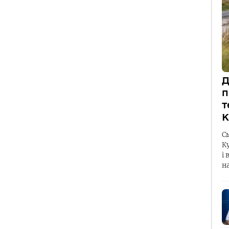
Д
п
т
К
С
К
і 
н