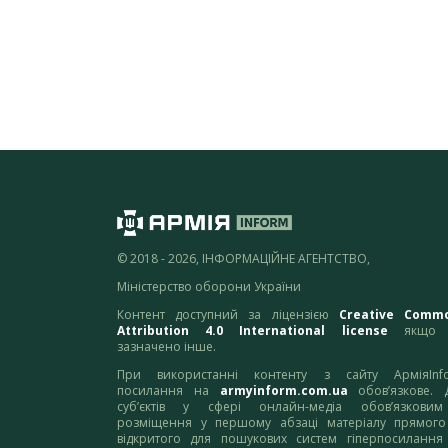
© 2018 - 2026, ІНФОРМАЦІЙНЕ АГЕНТСТВО,
Міністерство оборони України
Контент доступний за ліцензією
Creative Comm
Attribution 4.0 International license
якщо 
зазначено інше.
При використанні контенту з сайту АрміяInf
посилання на
armyinform.com.ua
обов’язкове. 
суб’єктів у сфері онлайн-медіа обов’язкови
розміщення у першому абзаці матеріалу прямого
відкритого для пошукових систем гіперпосилання