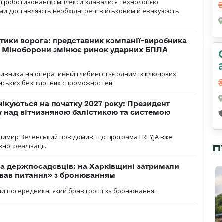
ні роботизовані комплекси здавалися технологією
ми доставляють необхідні речі військовим й евакуюють
тики ворога: представник компанії-виробника
а Міноборони змінює ринок ударних БПЛА
ивника на оперативній глибині стає одним із ключових
нських безпілотних спроможностей.
чікуються на початку 2027 року: Президент
у над вітчизняною балістикою та системою
димир Зеленський повідомив, що програма FREYJA вже
ної реалізації.
П
а держпосадовців: на Харківщині затримали
ував питання» з бронюванням
и посередника, який брав гроші за бронювання.