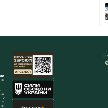
pr
ons
не
orm
Для
м є
 та
 на