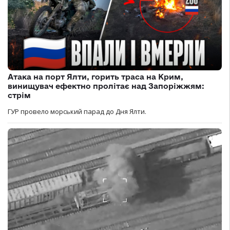
Атака на порт Ялти, горить траса на Крим,
винищувач ефектно пролітає над Запоріжжям:
стрім
ГУР провело морський парад до Дня Ялти.