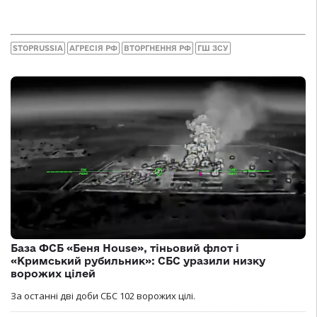
STOPRUSSIA
АГРЕСІЯ РФ
ВТОРГНЕННЯ РФ
ГШ ЗСУ
База ФСБ «Беня House», тіньовий флот і
«Кримський рубильник»: СБС уразили низку
ворожих цілей
За останні дві доби СБС 102 ворожих цілі.