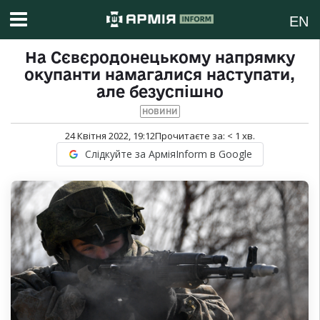
EN
На Сєвєродонецькому напрямку
окупанти намагалися наступати,
але безуспішно
НОВИНИ
24 Квітня 2022, 19:12
Прочитаєте за:
< 1
хв.
Слідкуйте за АрміяInform в Google