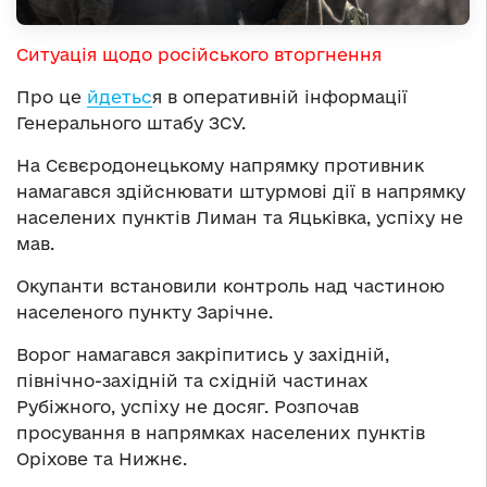
Ситуація щодо російського вторгнення
Про це
йдетьс
я в оперативній інформації
Генерального штабу ЗСУ.
На Сєвєродонецькому напрямку противник
намагався здійснювати штурмові дії в напрямку
населених пунктів Лиман та Яцьківка, успіху не
мав.
Окупанти встановили контроль над частиною
населеного пункту Зарічне.
Ворог намагався закріпитись у західній,
північно-західній та східній частинах
Рубіжного, успіху не досяг. Розпочав
просування в напрямках населених пунктів
Оріхове та Нижнє.