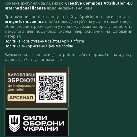
Контент доступний за ліцензією
Creative Commons Attribution 4.0
International license
якщо не зазначено інше.
При використанні контенту з сайту АрміяInform посилання на
armyinform.com.ua
обов’язкове. Для суб’єктів у сфері онлайн-медіа
обов’язковим є розміщення у першому абзаці матеріалу прямого та
відкритого для пошукових систем гіперпосилання на цитований
матеріал.
Політика користування сайтом АрміяInform
Політика використання файлів cookie
Зауваження та пропозиції по роботі сайту надсилайте на адресу:
webmaster@armyinform.com.ua