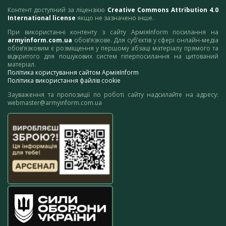
Контент доступний за ліцензією
Creative Commons Attribution 4.0
International license
якщо не зазначено інше.
При використанні контенту з сайту АрміяInform посилання на
armyinform.com.ua
обов’язкове. Для суб’єктів у сфері онлайн-медіа
обов’язковим є розміщення у першому абзаці матеріалу прямого та
відкритого для пошукових систем гіперпосилання на цитований
матеріал.
Політика користування сайтом АрміяInform
Політика використання файлів cookie
Зауваження та пропозиції по роботі сайту надсилайте на адресу:
webmaster@armyinform.com.ua