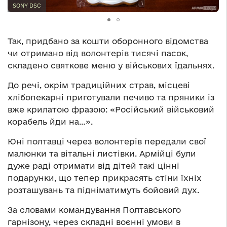
SONY DSC
Так, придбано за кошти оборонного відомства
чи отримано від волонтерів тисячі пасок,
складено святкове меню у військових їдальнях.
До речі, окрім традиційних страв, місцеві
хлібопекарні приготували печиво та пряники із
вже крилатою фразою: «Російський військовий
корабель йди на…».
Юні полтавці через волонтерів передали свої
малюнки та вітальні листівки. Армійці були
дуже раді отримати від дітей такі цінні
подарунки, що тепер прикрасять стіни їхніх
розташувань та підніматимуть бойовий дух.
За словами командування Полтавського
гарнізону, через складні воєнні умови в