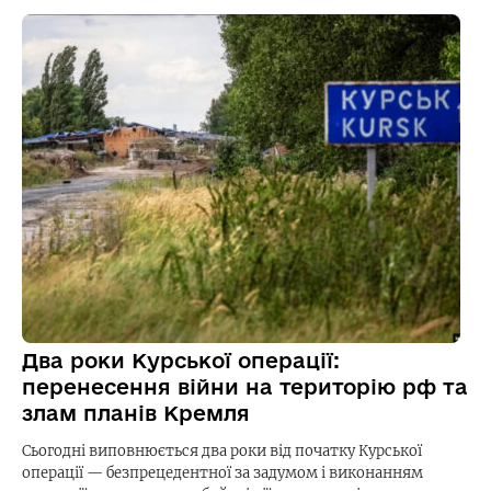
Два роки Курської операції:
перенесення війни на територію рф та
злам планів Кремля
Сьогодні виповнюється два роки від початку Курської
операції — безпрецедентної за задумом і виконанням