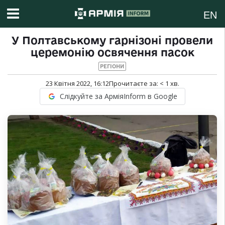
EN
У Полтавському гарнізоні провели
церемонію освячення пасок
РЕГІОНИ
23 Квітня 2022, 16:12
Прочитаєте за:
< 1
хв.
Слідкуйте за АрміяInform в Google