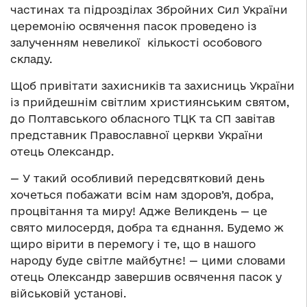
частинах та підрозділах Збройних Сил України
церемонію освячення пасок проведено із
залученням невеликої кількості особового
складу.
Щоб привітати захисників та захисниць України
із прийдешнім світлим християнським святом,
до Полтавського обласного ТЦК та СП завітав
представник Православної церкви України
отець Олександр.
— У такий особливий передсвятковий день
хочеться побажати всiм нам здоров’я, добра,
процвітання та миру! Адже Великдень — це
свято милосердя, добра та єднання. Будемо ж
щиро вірити в перемогу і те, що в нашого
народу буде світле майбутнє! — цими словами
отець Олександр завершив освячення пасок у
військовій установі.