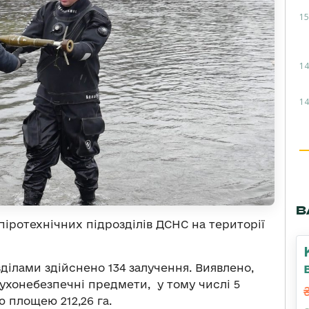
15
14
14
В
іротехнічних підрозділів ДСНС на території
ділами здійснено 134 залучення. Виявлено,
бухонебезпечні предмети, у тому числі 5
 площею 212,26 га.