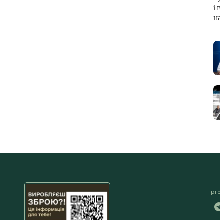
і 
н
pr