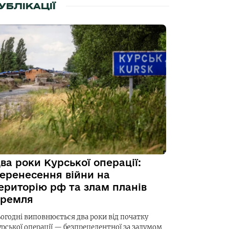
УБЛІКАЦІЇ
ва роки Курської операції:
еренесення війни на
ериторію рф та злам планів
ремля
ьогодні виповнюється два роки від початку
урської операції — безпрецедентної за задумом