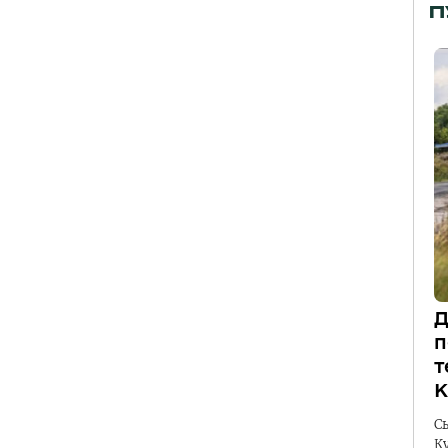
П
Д
п
т
К
С
К