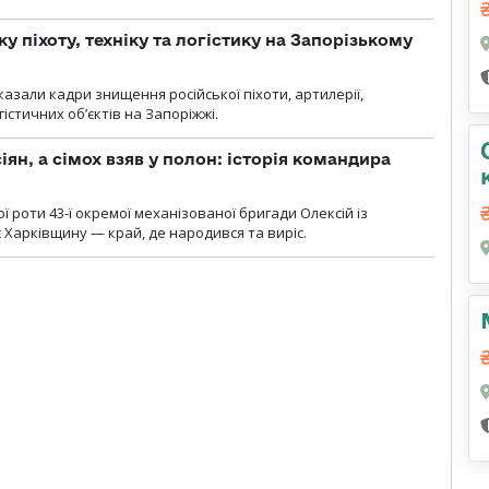
у піхоту, техніку та логістику на Запорізькому
азали кадри знищення російської піхоти, артилерії,
гістичних об’єктів на Запоріжжі.
ян, а сімох взяв у полон: історія командира
ї роти 43-ї окремої механізованої бригади Олексій із
 Харківщину — край, де народився та виріс.