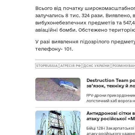
Всього від початку широкомасштабного
залучались 8 тис. 324 рази. Виявлено,
вибухонебезпечних предметів та 547,4 
авіаційні бомби. Обстежено територію 
У разі виявлення підозрілого предмет
телефону- 101.
STOPRUSSIA
АГРЕСІЯ РФ
ДСНС УКРАЇНИ
РОЗМІНУВА
Destruction Team р
зв’язок, техніку й л
FPV-дрони прикордонників
логістичний хаб ворога 
Антидронові сітки в
атаку російської «М
Бійці 128-ї Закарпатсько
атаку російського ударн