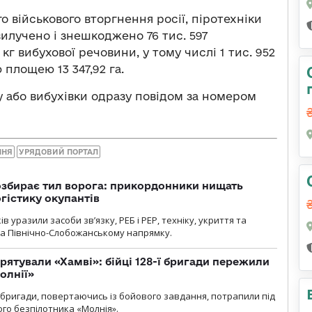
 військового вторгнення росії, піротехніки
 вилучено і знешкоджено 76 тис. 597
кг вибухової речовини, у тому числі 1 тис. 952
площею 13 347,92 га.
у або вибухівки одразу повідом за номером
ННЯ
УРЯДОВИЙ ПОРТАЛ
озбирає тил ворога: прикордонники нищать
огістику окупантів
 уразили засоби зв’язку, РЕБ і РЕР, техніку, укриття та
на Північно-Слобожанському напрямку.
рятували «Хамві»: бійці 128-ї бригади пережили
олнії»
ї бригади, повертаючись із бойового завдання, потрапили під
ого безпілотника «Молнія».