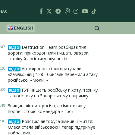
НАС
ENGLISH
:47
Destruction Team розбирає тил
ВІДЕО
ворога: прикордонники нищать зв’язок,
техніку й логістику окупантів
:26
Антидронові сітки врятували
ВІДЕО
«Хамві»: бійці 128-ї бригади пережили атаку
російської «Молнії»
:09
ГУР нищать російську піхоту, техніку
ВІДЕО
та логістику на Запорізькому напрямку
:48
Знищив шістьох росіян, а сімох взяв у
полон: історія командира «Гіря»
:30
Розстріл автобуса змінив її життя:
ВІДЕО
Олеся стала військовою і тепер підтримує
побратимів