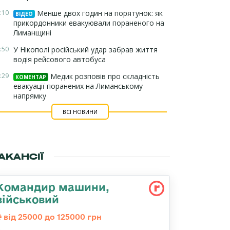
:10
Менше двох годин на порятунок: як
ВІДЕО
прикордонники евакуювали пораненого на
Лиманщині
:50
У Нікополі російський удар забрав життя
водія рейсового автобуса
:29
Медик розповів про складність
КОМЕНТАР
евакуації поранених на Лиманському
напрямку
ВСІ НОВИНИ
АКАНСІЇ
Командир машини,
військовий
від 25000 до 125000 грн