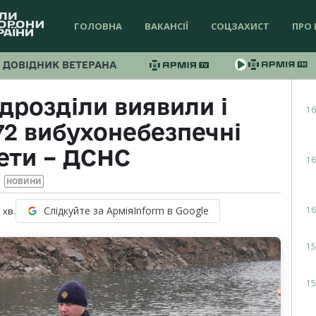
ГОЛОВНА
ВАКАНСІЇ
СОЦЗАХИСТ
ПРО 
ДОВІДНИК ВЕТЕРАНА
ідрозділи виявили і
16
72 вибухонебезпечні
ети – ДСНС
16
НОВИНИ
16
Слідкуйте за АрміяInform в Google
1
хв.
15
15