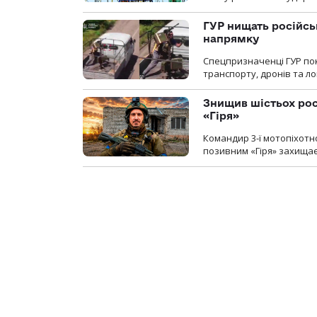
ГУР нищать російськ
напрямку
Спецпризначенці ГУР пок
транспорту, дронів та ло
Знищив шістьох росі
«Гіря»
Командир 3-ї мотопіхотно
позивним «Гіря» захищає