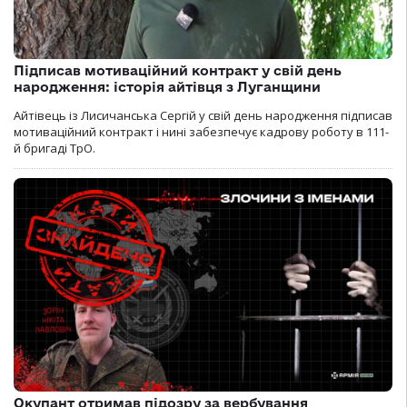
Підписав мотиваційний контракт у свій день
народження: історія айтівця з Луганщини
Айтівець із Лисичанська Сергій у свій день народження підписав
мотиваційний контракт і нині забезпечує кадрову роботу в 111-
й бригаді ТрО.
Окупант отримав підозру за вербування