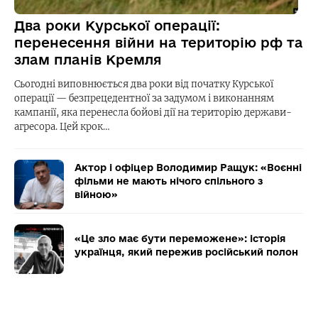
Два роки Курської операції:
перенесення війни на територію рф та
злам планів Кремля
Сьогодні виповнюється два роки від початку Курської
операції — безпрецедентної за задумом і виконанням
кампанії, яка перенесла бойові дії на територію держави-
агресора. Цей крок…
Актор і офіцер Володимир Ращук: «Воєнні
фільми не мають нічого спільного з
війною»
«Це зло має бути переможене»: історія
українця, який пережив російський полон