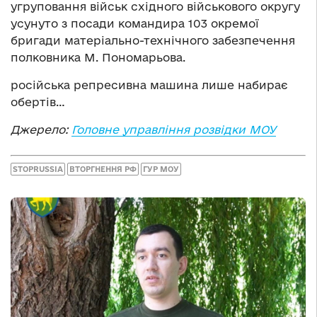
угруповання військ східного військового округу
усунуто з посади командира 103 окремої
бригади матеріально-технічного забезпечення
полковника М. Пономарьова.
російська репресивна машина лише набирає
обертів…
Джерело:
Головне управління розвідки МОУ
STOPRUSSIA
ВТОРГНЕННЯ РФ
ГУР МОУ