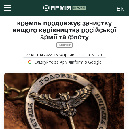
EN
кремль продовжує зачистку
вищого керівництва російської
армії та флоту
НОВИНИ
22 Квітня 2022, 16:34
Прочитаєте за:
< 1
хв.
Слідкуйте за АрміяInform в Google