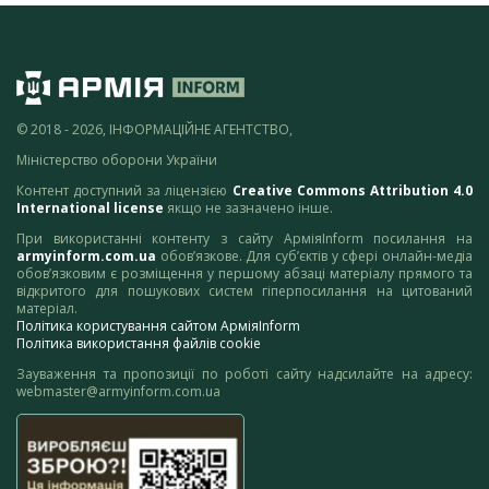
© 2018 - 2026, ІНФОРМАЦІЙНЕ АГЕНТСТВО,
Міністерство оборони України
Контент доступний за ліцензією
Creative Commons Attribution 4.0
International license
якщо не зазначено інше.
При використанні контенту з сайту АрміяInform посилання на
armyinform.com.ua
обов’язкове. Для суб’єктів у сфері онлайн-медіа
обов’язковим є розміщення у першому абзаці матеріалу прямого та
відкритого для пошукових систем гіперпосилання на цитований
матеріал.
Політика користування сайтом АрміяInform
Політика використання файлів cookie
Зауваження та пропозиції по роботі сайту надсилайте на адресу:
webmaster@armyinform.com.ua