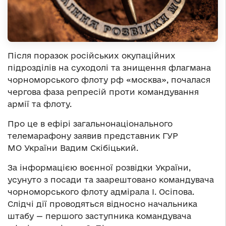
Після поразок російських окупаційних
підрозділів на суходолі та знищення флагмана
чорноморського флоту рф «москва», почалася
чергова фаза репресій проти командування
армії та флоту.
Про це в ефірі загальнонаціонального
телемарафону заявив представник ГУР
МО України Вадим Скібіцький.
За інформацією воєнної розвідки України,
усунуто з посади та заарештовано командувача
чорноморського флоту адмірала І. Осіпова.
Слідчі дії проводяться відносно начальника
штабу — першого заступника командувача