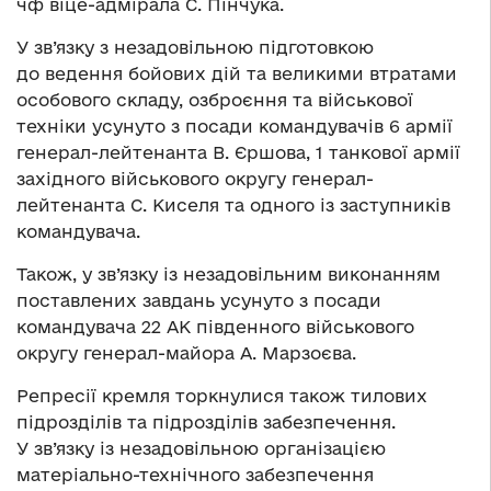
чф віце-адмірала С. Пінчука.
У зв’язку з незадовільною підготовкою
до ведення бойових дій та великими втратами
особового складу, озброєння та військової
техніки усунуто з посади командувачів 6 армії
генерал-лейтенанта В. Єршова, 1 танкової армії
західного військового округу генерал-
лейтенанта С. Киселя та одного із заступників
командувача.
Також, у зв’язку із незадовільним виконанням
поставлених завдань усунуто з посади
командувача 22 АК південного військового
округу генерал-майора А. Марзоєва.
Репресії кремля торкнулися також тилових
підрозділів та підрозділів забезпечення.
У зв’язку із незадовільною організацією
матеріально-технічного забезпечення