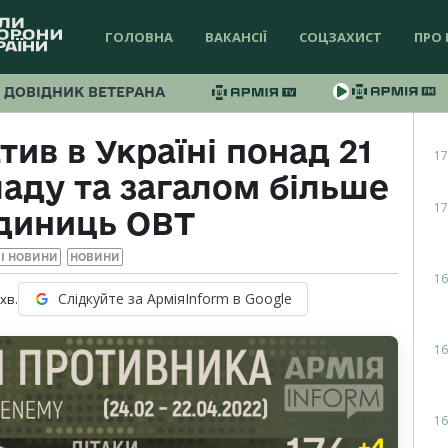
ГОЛОВНА
ВАКАНСІЇ
СОЦЗАХИСТ
ПРО 
ДОВІДНИК ВЕТЕРАНА
ив в Україні понад 21
17
ладу та загалом більше
17
одиниць ОВТ
І НОВИНИ
НОВИНИ
16
Слідкуйте за АрміяInform в Google
хв.
16
16