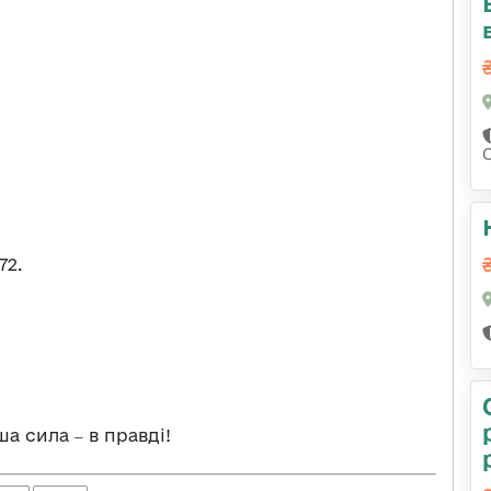
72.
 сила ‒ в правді!