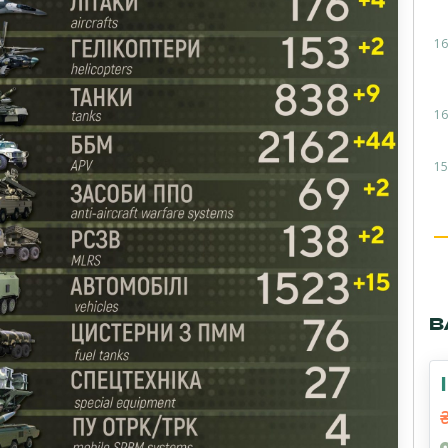
16
16
15
В