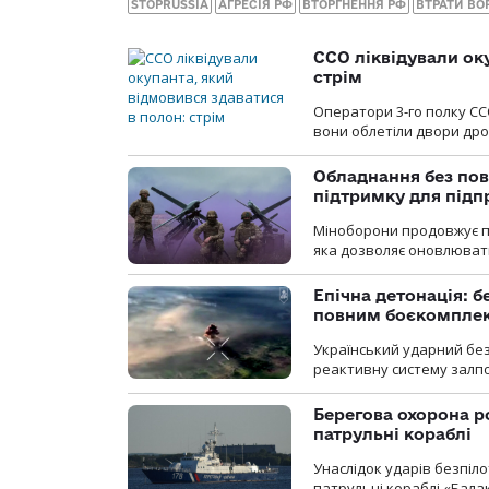
STOPRUSSIA
АГРЕСІЯ РФ
ВТОРГНЕННЯ РФ
ВТРАТИ ВО
ССО ліквідували ок
стрім
Оператори 3-го полку СС
вони облетіли двори дро
Обладнання без пов
підтримку для під
Міноборони продовжує пр
яка дозволяє оновлювати
Епічна детонація: 
повним боєкомпле
Український ударний бе
реактивну систему залп
Берегова охорона р
патрульні кораблі
Унаслідок ударів безпіл
патрульні кораблі «Бала