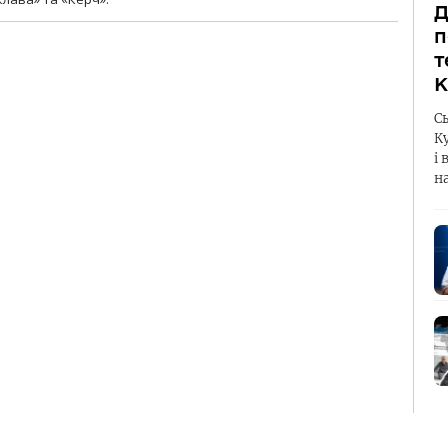
Д
п
т
К
С
К
і 
н