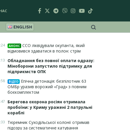
НАС
ENGLISH
:24
ССО ліквідували окупанта, який
АНОНС
відмовився здаватися в полон: стрім
:13
Обладнання без повної оплати одразу:
Міноборони запустило підтримку для
підприємств ОПК
:58
Епічна детонація: безпілотник 63
ВІДЕО
ОМБр уразив ворожий «Град» з повним
боєкомплектом
:47
Берегова охорона росіян отримала
пробоїни: у Криму уражені 2 патрульні
кораблі
:33
Тюремник Суходільської колонії отримав
підозру за систематичне катування