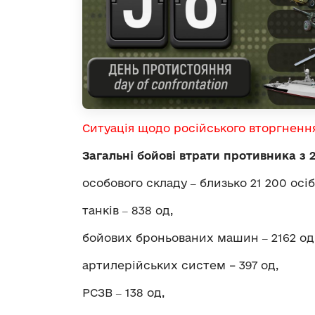
Ситуація щодо російського вторгненн
Загальні бойові втрати противника з 
особового складу ‒ близько 21 200 осіб
танків ‒ 838 од,
бойових броньованих машин ‒ 2162 од
артилерійських систем – 397 од,
РСЗВ ‒ 138 од,