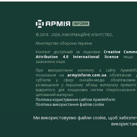
© 2018 - 2026, ІНФОРМАЦІЙНЕ АГЕНТСТВО,
Міністерство оборони України
Контент доступний за ліцензією
Creative Comm
Attribution 4.0 International license
якщо 
зазначено інше.
При використанні контенту з сайту АрміяInf
посилання на
armyinform.com.ua
обов’язкове. 
суб’єктів у сфері онлайн-медіа обов’язкови
розміщення у першому абзаці матеріалу прямого
відкритого для пошукових систем гіперпосилання
цитований матеріал.
Політика користування сайтом АрміяInform
Політика використання файлів cookie
Зауваження та пропозиції по роботі сайту надсилайте
Ми використовуємо файли cookie, щоб забезпе
адресу:
webmaster@armyinform.com.ua
використанн