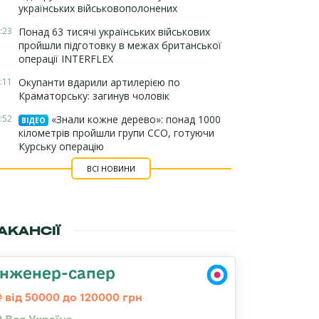
українських військовополонених
:23
Понад 63 тисячі українських військових
пройшли підготовку в межах британської
операції INTERFLEX
:11
Окупанти вдарили артилерією по
Краматорську: загинув чоловік
:52
«Знали кожне дерево»: понад 1000
ВІДЕО
кілометрів пройшли групи ССО, готуючи
Курську операцію
ВСІ НОВИНИ
АКАНСІЇ
Інженер-сапер
від 50000 до 120000 грн