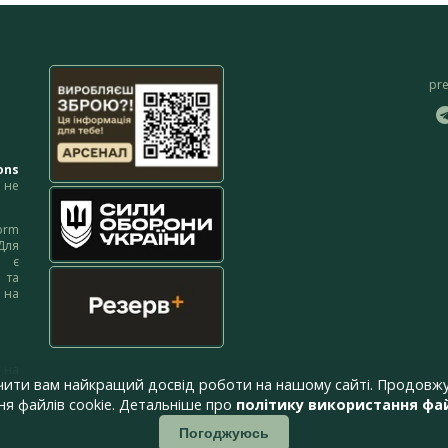
pr
ons
не
orm
Для
м є
 та
 на
 на
чити вам найкращий досвід роботи на нашому сайті. Продовжу
я файлів cookie. Детальніше про
політику використання фай
Погоджуюсь