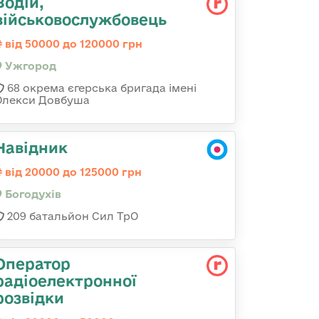
Водій,
військовослужбовець
від 50000 до 120000 грн
Ужгород
68 окрема єгерська бригада імені
Олекси Довбуша
Навідник
від 20000 до 125000 грн
Богодухів
209 батальйон Сил ТрО
Оператор
радіоелектронної
розвідки