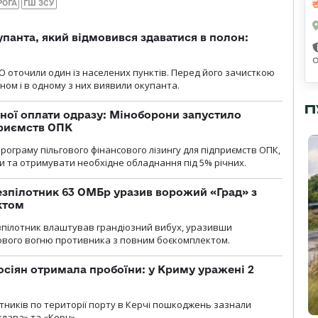
РОГА
ГШ ЗСУ
упанта, який відмовився здаватися в полон:
О оточили один із населених пунктів. Перед його зачисткою
ном і в одному з них виявили окупанта.
П
ної оплати одразу: Міноборони запустило
приємств ОПК
ограму пільгового фінансового лізингу для підприємств ОПК,
 та отримувати необхідне обладнання під 5% річних.
безпілотник 63 ОМБр уразив ворожий «Град» з
ктом
зпілотник влаштував грандіозний вибух, уразивши
ового вогню противника з повним боєкомплектом.
осіян отримала пробоїни: у Криму уражені 2
отників по території порту в Керчі пошкоджень зазнали
клава» та «Керч».