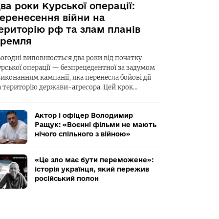
ва роки Курської операції:
еренесення війни на
ериторію рф та злам планів
ремля
ьогодні виповнюється два роки від початку
урської операції — безпрецедентної за задумом
виконанням кампанії, яка перенесла бойові дії
а територію держави-агресора. Цей крок…
Актор і офіцер Володимир
Ращук: «Воєнні фільми не мають
нічого спільного з війною»
«Це зло має бути переможене»:
історія українця, який пережив
російський полон