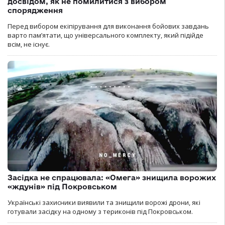
досвідом, як не помилитися з вибором
спорядження
Перед вибором екіпірування для виконання бойових завдань
варто пам’ятати, що універсального комплекту, який підійде
всім, не існує.
Засідка не спрацювала: «Омега» знищила ворожих
«ждунів» під Покровськом
Українські захисники виявили та знищили ворожі дрони, які
готували засідку на одному з териконів під Покровськом.