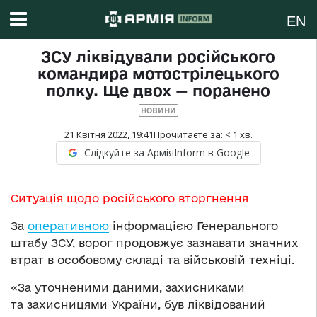
EN
ЗСУ ліквідували російського
командира мотострілецького
полку. Ще двох — поранено
НОВИНИ
21 Квітня 2022, 19:41
Прочитаєте за:
< 1
хв.
Слідкуйте за АрміяInform в Google
Ситуація щодо російського вторгнення
За
оперативною
інформацією Генерального
штабу ЗСУ, ворог продовжує зазнавати значних
втрат в особовому складі та військовій техніці.
«За уточненими даними, захисниками
та захисницями України, був ліквідований