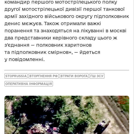
командир першого мотострілецького полку
другої мотострілецької дивізії першої танкової
армії західного військового округу підполковник
денис мєжуєв. Також отримали важкі
поранення та знаходяться на лікуванні в москві
два представники керівного складу цього ж
з’єднання — полковник харитонов
та підполковник смірнов», — йдеться
у повідомленні.
STOPRUSSIA
ВТОРГНЕННЯ РФ
ВТРАТИ ВОРОГА
ГШ ЗСУ
ОПЕРАТИВНА ІНФОРМАЦІЯ