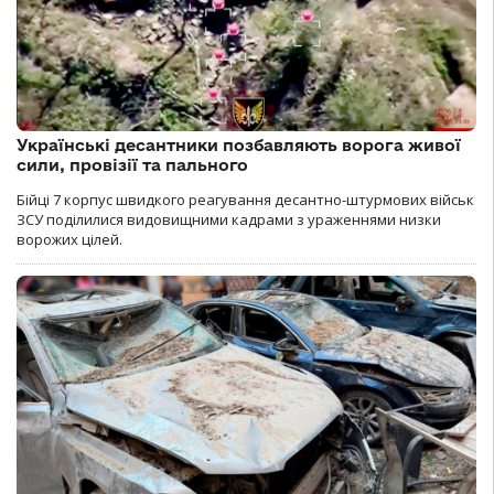
Українські десантники позбавляють ворога живої
сили, провізії та пального
Бійці 7 корпус швидкого реагування десантно-штурмових військ
ЗСУ поділилися видовищними кадрами з ураженнями низки
ворожих цілей.