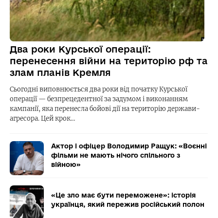
Два роки Курської операції:
перенесення війни на територію рф та
злам планів Кремля
Сьогодні виповнюється два роки від початку Курської
операції — безпрецедентної за задумом і виконанням
кампанії, яка перенесла бойові дії на територію держави-
агресора. Цей крок…
Актор і офіцер Володимир Ращук: «Воєнні
фільми не мають нічого спільного з
війною»
«Це зло має бути переможене»: історія
українця, який пережив російський полон