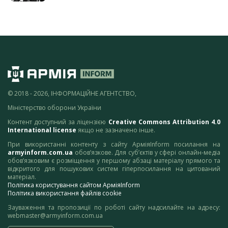
© 2018 - 2026, ІНФОРМАЦІЙНЕ АГЕНТСТВО,
Міністерство оборони України
Контент доступний за ліцензією
Creative Commons Attribution 4.0
International license
якщо не зазначено інше.
При використанні контенту з сайту АрміяInform посилання на
armyinform.com.ua
обов’язкове. Для суб’єктів у сфері онлайн-медіа
обов’язковим є розміщення у першому абзаці матеріалу прямого та
відкритого для пошукових систем гіперпосилання на цитований
матеріал.
Політика користування сайтом АрміяInform
Політика використання файлів cookie
Зауваження та пропозиції по роботі сайту надсилайте на адресу:
webmaster@armyinform.com.ua