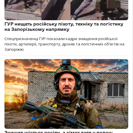
ГУР нищать російську піхоту, техніку та логістику
на Запорізькому напрямку
Спецпризначенці ГУР показали кадри знищення російської
піхоти, артилерії, транспорту, дронів та логістичних об’єктів на
Запоріжжі.
Знищив шістьох росіян, а сімох взяв у полон: