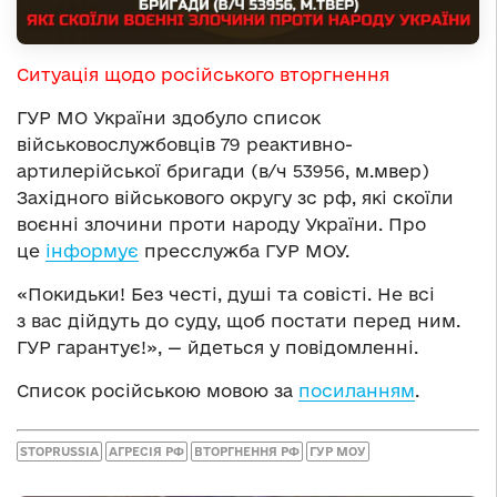
Ситуація щодо російського вторгнення
ГУР МО України здобуло список
військовослужбовців 79 реактивно-
артилерійської бригади (в/ч 53956, м.мвер)
Західного військового округу зс рф, які скоїли
воєнні злочини проти народу України. Про
це
інформує
пресслужба ГУР МОУ.
«Покидьки! Без честі, душі та совісті. Не всі
з вас дійдуть до суду, щоб постати перед ним.
ГУР гарантує!», — йдеться у повідомленні.
Список російською мовою за
посиланням
.
STOPRUSSIA
АГРЕСІЯ РФ
ВТОРГНЕННЯ РФ
ГУР МОУ