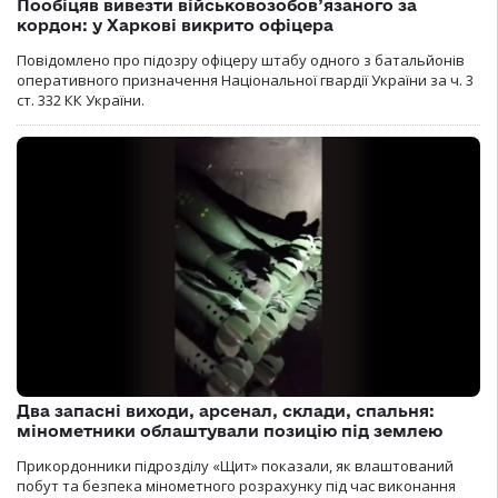
Пообіцяв вивезти військовозобов’язаного за
кордон: у Харкові викрито офіцера
Повідомлено про підозру офіцеру штабу одного з батальйонів
оперативного призначення Національної гвардії України за ч. 3
ст. 332 КК України.
Два запасні виходи, арсенал, склади, спальня:
мінометники облаштували позицію під землею
Прикордонники підрозділу «Щит» показали, як влаштований
побут та безпека мінометного розрахунку під час виконання