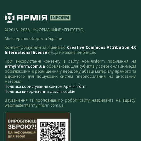
© 2018 - 2026, ІНФОРМАЦІЙНЕ АГЕНТСТВО,
Міністерство оборони України
Контент доступний за ліцензією
Creative Commons Attribution 4.0
International license
якщо не зазначено інше.
При використанні контенту з сайту АрміяInform посилання на
armyinform.com.ua
обов’язкове. Для суб’єктів у сфері онлайн-медіа
обов’язковим є розміщення у першому абзаці матеріалу прямого та
відкритого для пошукових систем гіперпосилання на цитований
матеріал.
Політика користування сайтом АрміяInform
Політика використання файлів cookie
Зауваження та пропозиції по роботі сайту надсилайте на адресу:
webmaster@armyinform.com.ua