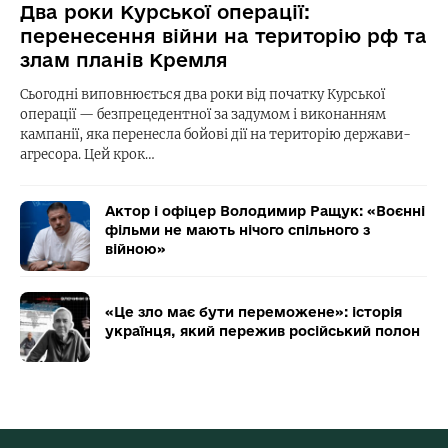
Два роки Курської операції:
перенесення війни на територію рф та
злам планів Кремля
Сьогодні виповнюється два роки від початку Курської
операції — безпрецедентної за задумом і виконанням
кампанії, яка перенесла бойові дії на територію держави-
агресора. Цей крок…
Актор і офіцер Володимир Ращук: «Воєнні
фільми не мають нічого спільного з
війною»
«Це зло має бути переможене»: історія
українця, який пережив російський полон