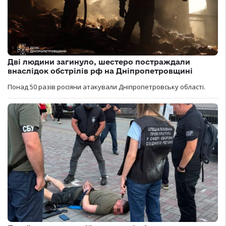
Дві людини загинуло, шестеро постраждали
внаслідок обстрілів рф на Дніпропетровщині
Понад 50 разів росіяни атакували Дніпропетровську області.