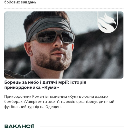
бойових завдань.
Борець за небо і дитячі мрії: історія
прикордонника «Кума»
Прикордонник Роман із позивним «Кум» воює на важких
бомберах «Vampire» та вже п’ять років організовує дитячий
футбольний турнір на Одещині.
ВАКАНСІЇ