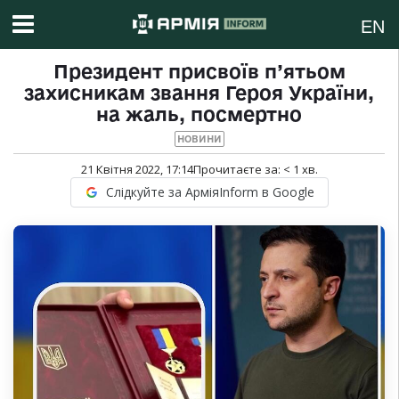
EN
Президент присвоїв п’ятьом
захисникам звання Героя України,
на жаль, посмертно
НОВИНИ
21 Квітня 2022, 17:14
Прочитаєте за:
< 1
хв.
Слідкуйте за АрміяInform в Google