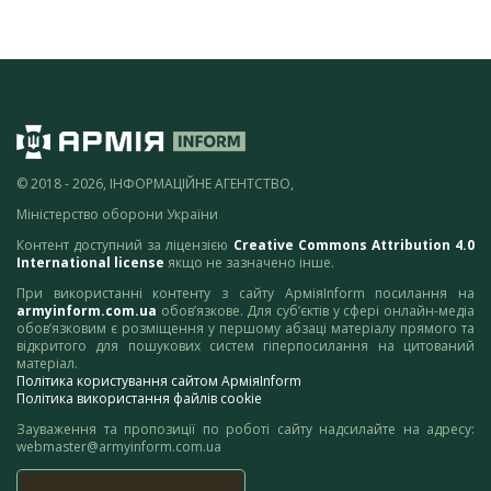
© 2018 - 2026, ІНФОРМАЦІЙНЕ АГЕНТСТВО,
Міністерство оборони України
Контент доступний за ліцензією
Creative Commons Attribution 4.0
International license
якщо не зазначено інше.
При використанні контенту з сайту АрміяInform посилання на
armyinform.com.ua
обов’язкове. Для суб’єктів у сфері онлайн-медіа
обов’язковим є розміщення у першому абзаці матеріалу прямого та
відкритого для пошукових систем гіперпосилання на цитований
матеріал.
Політика користування сайтом АрміяInform
Політика використання файлів cookie
Зауваження та пропозиції по роботі сайту надсилайте на адресу:
webmaster@armyinform.com.ua