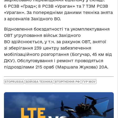
6 РСЗВ «Град»; 8 РСЗВ «Ураган» та 7 ТЗМ РСЗВ
«Ураган». За попередніми даними техніка знята
з арсеналів Західного ВО.
Відновлення боєздатності та укомплектування
ОВТ угруповання військ Західного
ВО здійснюється, у т.ч. за рахунок ОВТ, знятої
зі зберігання 239 центру забезпечення
мобілізаційного розгортання (Богучар, 45 км від
ДКУ). Обслуговування і ремонт проводяться
підрозділами 215 орвб (Маршала Жукова) 20А.
STOPRUSSIA
БОЙОВА ТЕХНІКА
ВТОРГНЕННЯ РФ
ГУР МОУ