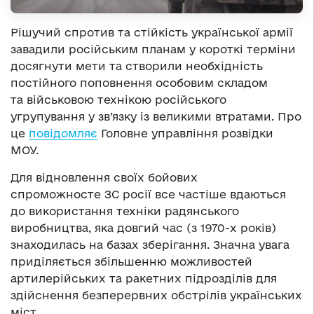
Рішучий спротив та стійкість української армії
завадили російським планам у короткі терміни
досягнути мети та створили необхідність
постійного поповнення особовим складом
та військовою технікою російського
угрупування у зв’язку із великими втратами. Про
це
повідомляє
Головне управління розвідки
МОУ.
Для відновлення своїх бойових
спроможносте ЗС росії все частіше вдаються
до використання техніки радянського
виробництва, яка довгий час (з 1970-х років)
знаходилась на базах зберігання. Значна увага
приділяється збільшенню можливостей
артилерійських та ракетних підрозділів для
здійснення безперервних обстрілів українських
міст.