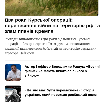
Два роки Курської операції:
перенесення війни на територію рф та
злам планів Кремля
Сьогодні виповнюється два роки від початку Курської
операції — безпрецедентної за задумом і виконанням
кампанії, яка перенесла бойові дії на територію держави-
агресора. Цей крок…
Актор і офіцер Володимир Ращук: «Воєнні
фільми не мають нічого спільного з
війною»
«Це зло має бути переможене»: історія
українця, який пережив російський полон