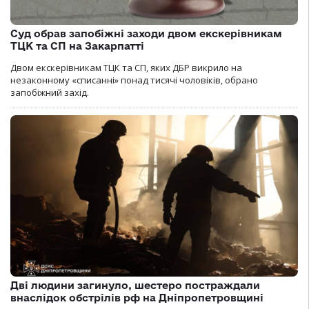
Суд обрав запобіжні заходи двом екскерівникам
ТЦК та СП на Закарпатті
Двом екскерівникам ТЦК та СП, яких ДБР викрило на
незаконному «списанні» понад тисячі чоловіків, обрано
запобіжний захід.
Дві людини загинуло, шестеро постраждали
внаслідок обстрілів рф на Дніпропетровщині