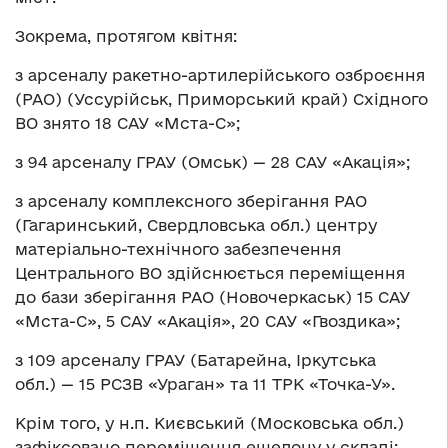
Зокрема, протягом квітня:
з арсеналу ракетно-артилерійського озброєння
(РАО) (Уссурійськ, Приморський край) Східного
ВО знято 18 САУ «Мста-С»;
з 94 арсеналу ГРАУ (Омськ) — 28 САУ «Акація»;
з арсеналу комплексного зберігання РАО
(Гагаринський, Свердловська обл.) центру
матеріально-технічного забезпечення
Центрального ВО здійснюється переміщення
до бази зберігання РАО (Новочеркаськ) 15 САУ
«Мста-С», 5 САУ «Акація», 20 САУ «Гвоздика»;
з 109 арсеналу ГРАУ (Батарейна, Іркутська
обл.) — 15 РСЗВ «Ураган» та 11 ТРК «Точка-У».
Крім того, у н.п. Києвський (Московська обл.)
зафіксовано переміщення ешелону у складі: