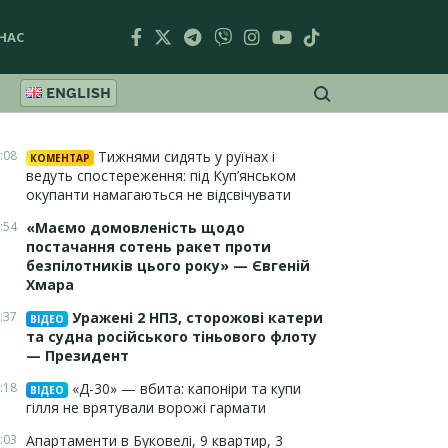
НАС
ENGLISH
:08
Тижнями сидять у руїнах і
КОМЕНТАР
ведуть спостереження: під Куп’янськом
окупанти намагаються не відсвічувати
:54
«Маємо домовленість щодо
постачання сотень ракет проти
безпілотників цього року» — Євгеній
Хмара
:37
Уражені 2 НПЗ, сторожові катери
ВІДЕО
та судна російського тіньового флоту
— Президент
:18
«Д-30» — вбита: капоніри та купи
ВІДЕО
гілля не врятували ворожі гармати
:03
Апартаменти в Буковелі, 9 квартир, 3