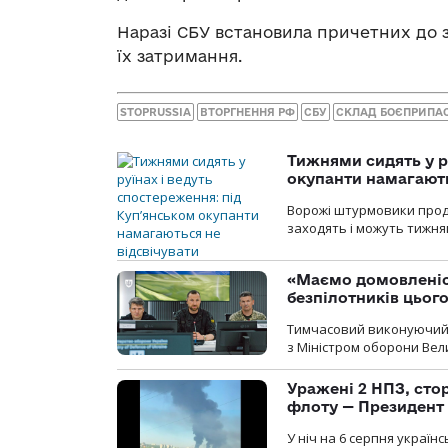
Наразі СБУ встановила причетних до 
їх затримання.
STOPRUSSIA
ВТОРГНЕННЯ РФ
СБУ
СКЛАД БОЄПРИПА
Тижнями сидять у р
окупанти намагають
Ворожі штурмовики продо
заходять і можуть тижням
«Маємо домовленіс
безпілотників цьог
Тимчасовий виконуючий о
з Міністром оборони Вели
Уражені 2 НПЗ, сто
флоту — Президент
У ніч на 6 серпня україн