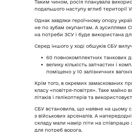
Таким чином, росія планувала викорис
подальшого наступу вглиб території У
Однак завдяки героїчному опору украї
не по зубам окупантам. А зусиллями С
на потреби ЗСУ і буде використана дл
Серед іншого у ході обшуків СБУ вилу
60 повнокомплектних танкових д
велику кількість запчастин і ком
поміщено у 10 залізничних вагоні
Крім того, в окремих замаскованих п
класу «повітря-повітря». Таке майно 
літаків і гелікоптерів та використову
СБУ встановила, що наявне на цьому 
з військових арсеналів. А напередод
складу мали намір піти на співпрацю 
для потреб ворога.