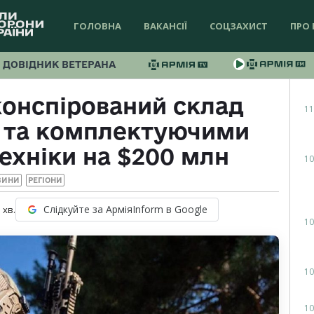
ГОЛОВНА
ВАКАНСІЇ
СОЦЗАХИСТ
ПРО 
ДОВІДНИК ВЕТЕРАНА
конспірований склад
11
и та комплектуючими
техніки на $200 млн
10
ВИНИ
РЕГІОНИ
Слідкуйте за АрміяInform в Google
1
хв.
10
10
10