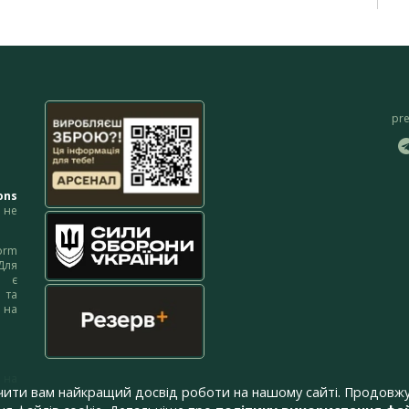
pr
ons
не
orm
Для
м є
 та
 на
 на
чити вам найкращий досвід роботи на нашому сайті. Продовжу