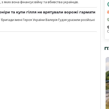
, з яких вона фінансує війну та вбивства українців.
оніри та купи гілля не врятували ворожі гармати
ї бригади імені Героя України Валерія Гудзя уразили російські
П