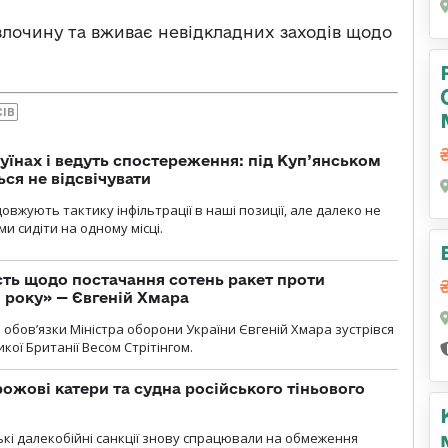
злочину та вживає невідкладних заходів щодо
СІВ
уїнах і ведуть спостереження: під Куп’янськом
ся не відсвічувати
вжують тактику інфільтрації в наші позиції, але далеко не
и сидіти на одному місці.
ть щодо постачання сотень ракет проти
о року» — Євгеній Хмара
бов’язки Міністра оборони України Євгеній Хмара зустрівся
кої Британії Весом Стрітінгом.
рожові катери та судна російського тіньового
ські далекобійні санкції знову спрацювали на обмеження