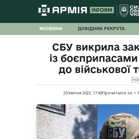
#НОВИНИ
ДОВІДНИК РЕКРУТА
СБУ викрила за
із боєприпасам
до військової 
НО
20 Квітня 2022, 17:49
Прочитаєте за:
< 