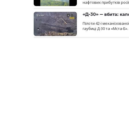
нафтових прибутків росії
«Д-30» — вбита: кап
Пілоти 42-ї механізовано
гаубиці Д-30 та «Мста-Б».