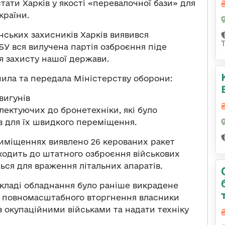
тати Харків у якості «перевалочної бази» для
країни.
нських захисників Харків виявився
БУ вся вилучена партія озброєння піде
я захисту нашої держави.
чила та передала Міністерству оборони:
вигунів
плектуючих до бронетехніки, які було
в для їх швидкого переміщення.
риміщеннях виявлено 26 керованих ракет
входить до штатного озброєння військових
ється для враження літальних апаратів.
складі обладнання було раніше викрадене
ні повномасштабного вторгнення власники
з окупаційними військами та надати техніку