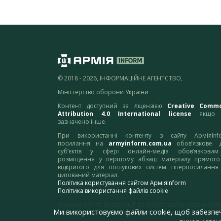
© 2018 - 2026, ІНФОРМАЦІЙНЕ АГЕНТСТВО,
Міністерство оборони України
Контент доступний за ліцензією
Creative Comm
Attribution 4.0 International license
якщо 
зазначено інше.
При використанні контенту з сайту АрміяInf
посилання на
armyinform.com.ua
обов’язкове. 
суб’єктів у сфері онлайн-медіа обов’язкови
розміщення у першому абзаці матеріалу прямого
відкритого для пошукових систем гіперпосилання
цитований матеріал.
Політика користування сайтом АрміяInform
Політика використання файлів cookie
Зауваження та пропозиції по роботі сайту надсилайте
Ми використовуємо файли cookie, щоб забезпе
адресу:
webmaster@armyinform.com.ua