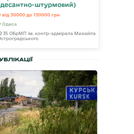
(десантно-штурмовий)
від 30000 до 130000 грн
Одеса
35 ОБрМП ім. контр-адмірала Михайла
Остроградського
УБЛІКАЦІЇ