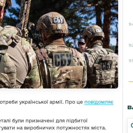
9:
9:
9:
треби української армії. Про це
повідомляє
В
талі були призначені для підбитої
тувати на виробничих потужностях міста.