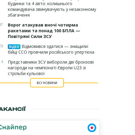
будинки та 4 авто: колишнього
командувача звинувачують у незаконному
збагаченні
47
Ворог атакував вночі чотирма
ракетами та понад 100 БПЛА —
Повітряні Сили ЗСУ
29
Відмовився здатися — знищили:
ВІДЕО
бійці ССО провчили російського упертюха
14
Представники ЗСУ вибороли дві бронзові
нагороди на чемпіонаті Європи U23 зі
стрільби кульової
ВСІ НОВИНИ
АКАНСІЇ
Снайпер