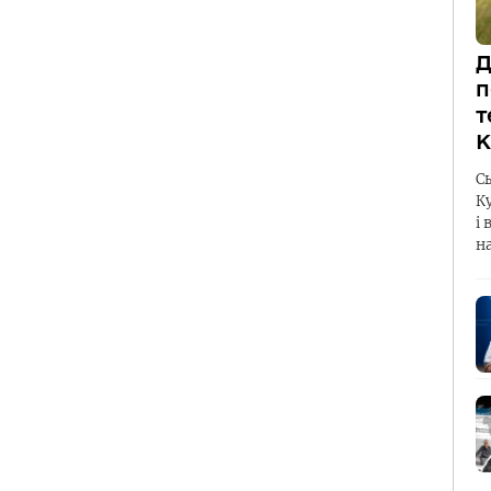
Д
п
т
К
С
К
і 
н