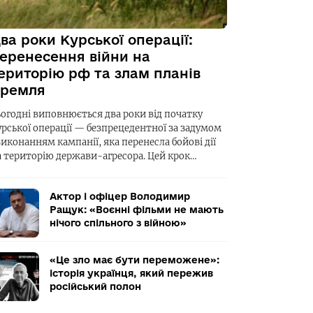
ва роки Курської операції:
еренесення війни на
ериторію рф та злам планів
ремля
ьогодні виповнюється два роки від початку
урської операції — безпрецедентної за задумом
виконанням кампанії, яка перенесла бойові дії
а територію держави-агресора. Цей крок…
Актор і офіцер Володимир
Ращук: «Воєнні фільми не мають
нічого спільного з війною»
«Це зло має бути переможене»:
історія українця, який пережив
російський полон