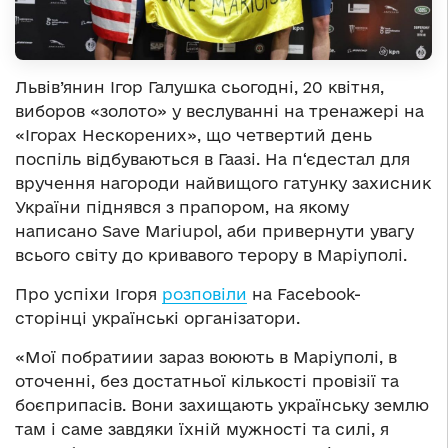
Львів’янин Ігор Галушка сьогодні, 20 квітня,
виборов «золото» у веслуванні на тренажері на
«Ігорах Нескорених», що четвертий день
поспіль відбуваються в Гаазі. На п‘єдестал для
вручення нагороди найвищого гатунку захисник
України піднявся з прапором, на якому
написано Save Mariupol, аби привернути увагу
всього світу до кривавого терору в Маріуполі.
Про успіхи Ігоря
розповіли
на Facebook-
сторінці українські організатори.
«Мої побратиии зараз воюють в Маріуполі, в
оточенні, без достатньої кількості провізії та
боєприпасів. Вони захищають українську землю
там і саме завдяки їхній мужності та силі, я