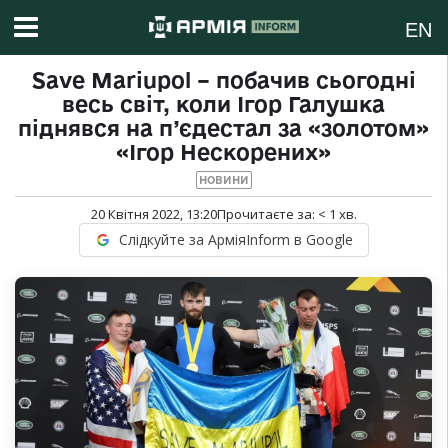
EN
Save Mariupol – побачив сьогодні
весь світ, коли Ігор Галушка
піднявся на п’єдестал за «золотом»
«Ігор Нескорених»
НОВИНИ
20 Квітня 2022, 13:20
Прочитаєте за:
< 1
хв.
Слідкуйте за АрміяInform в Google