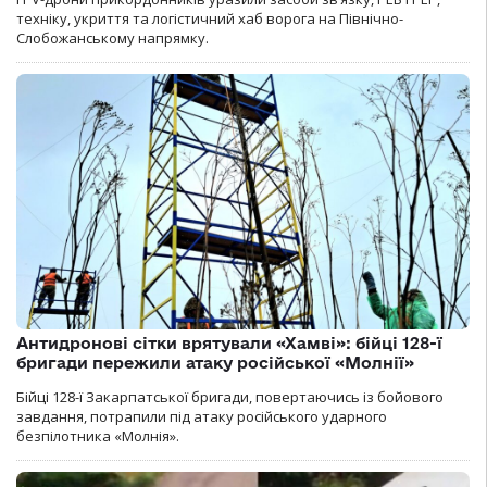
техніку, укриття та логістичний хаб ворога на Північно-
Слобожанському напрямку.
Антидронові сітки врятували «Хамві»: бійці 128-ї
бригади пережили атаку російської «Молнії»
Бійці 128-ї Закарпатської бригади, повертаючись із бойового
завдання, потрапили під атаку російського ударного
безпілотника «Молнія».