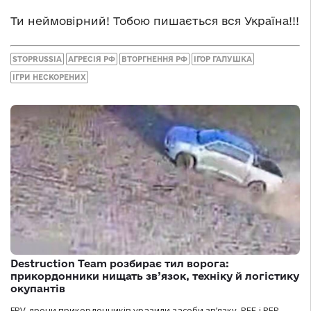
Ти неймовірний! Тобою пишається вся Україна!!!
STOPRUSSIA
АГРЕСІЯ РФ
ВТОРГНЕННЯ РФ
ІГОР ГАЛУШКА
ІГРИ НЕСКОРЕНИХ
Destruction Team розбирає тил ворога:
прикордонники нищать зв’язок, техніку й логістику
окупантів
FPV-дрони прикордонників уразили засоби зв’язку, РЕБ і РЕР,