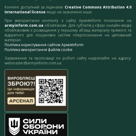
Контент доступний за ліцензією
Creative Commons Attribution 4.0
International license
якщо не зазначено інше.
При використанні контенту з сайту АрміяInform посилання на
armyinform.com.ua
обов’язкове. Для суб’єктів у сфері онлайн-медіа
обов’язковим є розміщення у першому абзаці матеріалу прямого та
відкритого для пошукових систем гіперпосилання на цитований
матеріал.
Політика користування сайтом АрміяInform
Політика використання файлів cookie
Зауваження та пропозиції по роботі сайту надсилайте на адресу:
webmaster@armyinform.com.ua