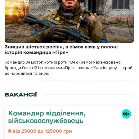
Знищив шістьох росіян, а сімох взяв у полон:
історія командира «Гіря»
Командир 3-ї мотопіхотної роти 43-ї окремої механізованої
бригади Олексій із позивним «Гіря» захищає Харківщину — край,
де народився та виріс.
ВАКАНСІЇ
Командир відділення,
військовослужбовець
від 25000 до 125000 грн