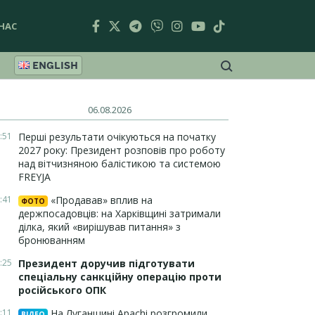
НАС
ENGLISH
06.08.2026
:51
Перші результати очікуються на початку
2027 року: Президент розповів про роботу
над вітчизняною балістикою та системою
FREYJA
:41
«Продавав» вплив на
ФОТО
держпосадовців: на Харківщині затримали
ділка, який «вирішував питання» з
бронюванням
:25
Президент доручив підготувати
спеціальну санкційну операцію проти
російського ОПК
:11
На Луганщині Apachi розгромили
ВІДЕО