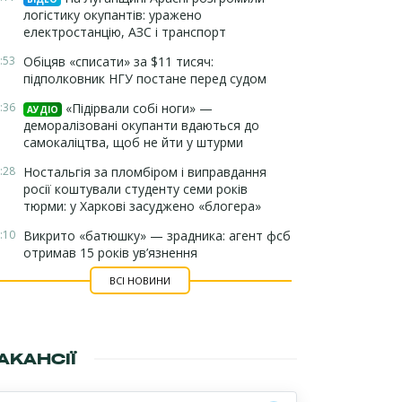
логістику окупантів: уражено
електростанцію, АЗС і транспорт
:53
Обіцяв «списати» за $11 тисяч:
підполковник НГУ постане перед судом
:36
«Підірвали собі ноги» —
АУДІО
деморалізовані окупанти вдаються до
самокаліцтва, щоб не йти у штурми
:28
Ностальгія за пломбіром і виправдання
росії коштували студенту семи років
тюрми: у Харкові засуджено «блогера»
:10
Викрито «батюшку» — зрадника: агент фсб
отримав 15 років ув’язнення
ВСІ НОВИНИ
АКАНСІЇ