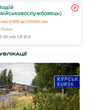
Водій
(військовослужбовець)
від 21000 до 121000 грн
Львів
125 обр СВ ЗСУ
УБЛІКАЦІЇ