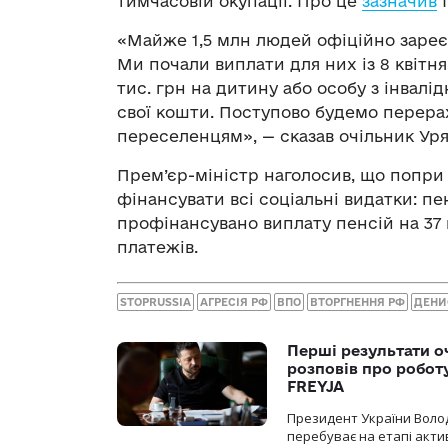
тимчасовій окупації. Про це
зазначив
П
«Майже 1,5 млн людей офіційно зареє
Ми почали виплати для них із 8 квітня
тис. грн на дитину або особу з інвал
свої кошти. Поступово будемо перер
переселенцям», — сказав очільник Уря
Прем’єр-міністр наголосив, що попри
фінансувати всі соціальні видатки: пен
профінансувано виплату пенсій на 37 
платежів.
STOPRUSSIA
АГРЕСІЯ РФ
ВПО
ВТОРГНЕННЯ РФ
ДЕНИ
Перші результати о
розповів про робот
FREYJA
Президент України Воло
перебуває на етапі актив