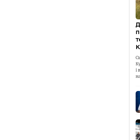
Д
п
т
К
С
К
і 
н