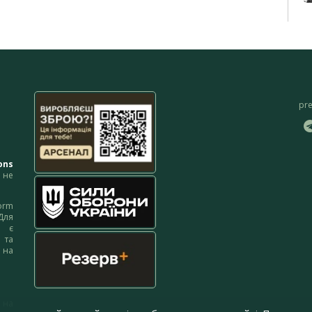
pr
ons
не
orm
Для
м є
 та
 на
 на