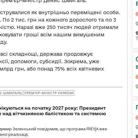
рем’єр-міністр Денис Шмигаль.
струвалися як внутрішньо переміщені особи.
. По 2 тис. грн на кожного дорослого та по 3
ідністю. Наразі вже 250 тисяч людей отримали
аховувати гроші всім нашим вимушеним
ду.
 всі складнощі, держава продовжує
сії, допомоги, субсидії. Зокрема, уже
млрд грн, або понад 75% всіх квітневих
С ШМИГАЛЬ
ПРЕМ’ЄР-МІНІСТР УКРАЇНИ
чікуються на початку 2027 року: Президент
у над вітчизняною балістикою та системою
димир Зеленський повідомив, що програма FREYJA вже
ної реалізації.