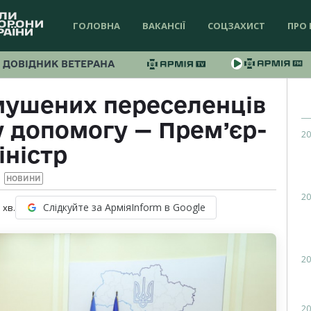
ГОЛОВНА
ВАКАНСІЇ
СОЦЗАХИСТ
ПРО 
ДОВІДНИК ВЕТЕРАНА
мушених переселенців
 допомогу — Прем’єр-
20
іністр
НОВИНИ
20
Слідкуйте за АрміяInform в Google
1
хв.
20
20