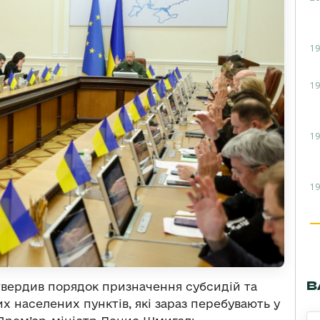
19
19
19
19
В
затвердив порядок призначення субсидій та
их населених пунктів, які зараз перебувають у