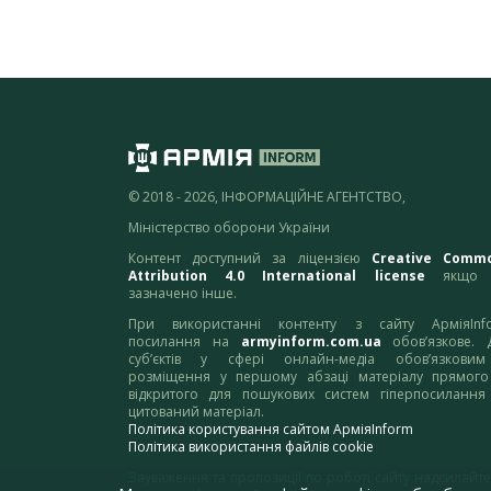
© 2018 - 2026, ІНФОРМАЦІЙНЕ АГЕНТСТВО,
Міністерство оборони України
Контент доступний за ліцензією
Creative Comm
Attribution 4.0 International license
якщо 
зазначено інше.
При використанні контенту з сайту АрміяInf
посилання на
armyinform.com.ua
обов’язкове. 
суб’єктів у сфері онлайн-медіа обов’язкови
розміщення у першому абзаці матеріалу прямого
відкритого для пошукових систем гіперпосилання
цитований матеріал.
Політика користування сайтом АрміяInform
Політика використання файлів cookie
Зауваження та пропозиції по роботі сайту надсилайте