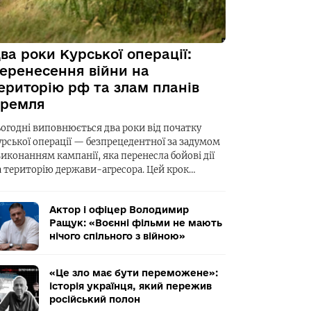
ва роки Курської операції:
еренесення війни на
ериторію рф та злам планів
ремля
ьогодні виповнюється два роки від початку
урської операції — безпрецедентної за задумом
виконанням кампанії, яка перенесла бойові дії
а територію держави-агресора. Цей крок…
Актор і офіцер Володимир
Ращук: «Воєнні фільми не мають
нічого спільного з війною»
«Це зло має бути переможене»:
історія українця, який пережив
російський полон