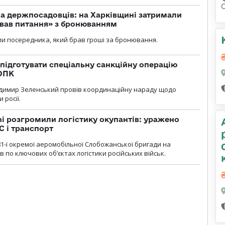
а держпосадовців: на Харківщині затримали
ував питання» з бронюванням
и посередника, який брав гроші за бронювання.
підготувати спеціальну санкційну операцію
 ОПК
димир Зеленський провів координаційну нараду щодо
 росії.
i розгромили логістику окупантів: уражено
С і транспорт
1-ї окремої аеромобільної Слобожанської бригади на
 по ключових об’єктах логістики російських військ.