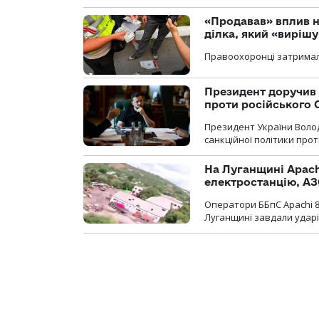
«Продавав» вплив н
ділка, який «виріш
Правоохоронці затримал
Президент доручив 
проти російського
Президент України Воло
санкційної політики проти
На Луганщині Apach
електростанцію, АЗ
Оператори ББпС Apachi 8
Луганщині завдали ударів